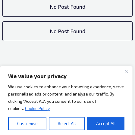
No Post Found
No Post Found
We value your privacy
Copyright © 2026 Bh Dijaspora.
We use cookies to enhance your browsing experience, serve
O nama
personalised ads or content, and analyse our traffic. By
Marketing
clicking "Accept All", you consent to our use of
Uslovi korištenja
cookies.
Cookie Policy
Impressum
Kontakt
Customise
Reject All
Accept All