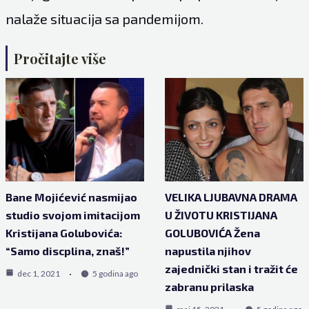
nalaže situacija sa pandemijom.
Pročitajte više
Bane Mojićević nasmijao
VELIKA LJUBAVNA DRAMA
studio svojom imitacijom
U ŽIVOTU KRISTIJANA
Kristijana Golubovića:
GOLUBOVIĆA Žena
“Samo discplina, znaš!”
napustila njihov
zajednički stan i tražit će
dec 1, 2021
5 godina ago
zabranu prilaska