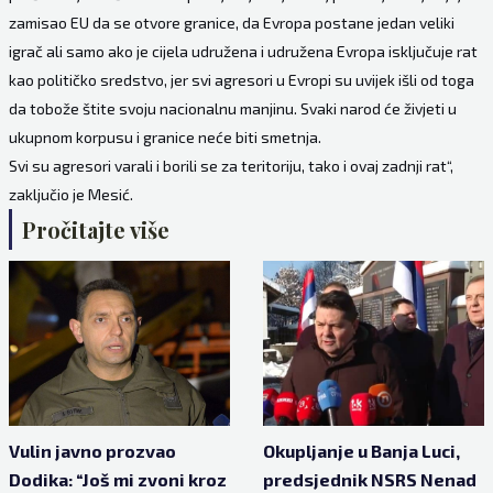
zamisao EU da se otvore granice, da Evropa postane jedan veliki
igrač ali samo ako je cijela udružena i udružena Evropa isključuje rat
kao političko sredstvo, jer svi agresori u Evropi su uvijek išli od toga
da tobože štite svoju nacionalnu manjinu. Svaki narod će živjeti u
ukupnom korpusu i granice neće biti smetnja.
Svi su agresori varali i borili se za teritoriju, tako i ovaj zadnji rat“,
zaključio je Mesić.
Pročitajte više
Vulin javno prozvao
Okupljanje u Banja Luci,
Dodika: “Još mi zvoni kroz
predsjednik NSRS Nenad