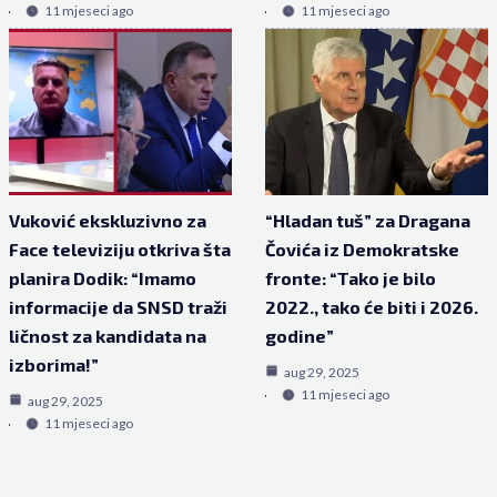
11 mjeseci ago
11 mjeseci ago
Vuković ekskluzivno za
“Hladan tuš” za Dragana
Face televiziju otkriva šta
Čovića iz Demokratske
planira Dodik: “Imamo
fronte: “Tako je bilo
informacije da SNSD traži
2022., tako će biti i 2026.
ličnost za kandidata na
godine”
izborima!”
aug 29, 2025
11 mjeseci ago
aug 29, 2025
11 mjeseci ago