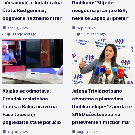
“Vukanović je kolateralna
Dodikom: “Slijede
šteta. Kud gonimo,
neugodna pitanja o BiH,
odgovore ne znamo ni mi”
neka se Zapad pripremi”
sep 13, 2025
sep 9, 2025
11 mjeseci ago
11 mjeseci ago
Klupko se odmotava:
Jelena Trivić potpuno
Crnadak raskrinkao
otvoreno o planovima
Dodika i Bakira uživo na
Dodika i ekipe: “Zam da će
Face televiziji,
SNSD učestvovati na
pogledajte šta je poručio
prijevremenim izborima”
aug 30, 2025
aug 30, 2025