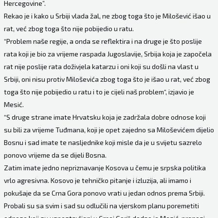
Hercegovine”.
Rekao je i kako u Srbiji vlada žal, ne zbog toga što je Milošević išao u
rat, već zbog toga što nije pobijedio u ratu.
“Problem naše regije, a onda se reflektira i na druge je što poslije
rata koji je bio za vrijeme raspada Jugoslavije, Srbija koja je započela
rat nije poslije rata doživjela katarzu i oni koji su došli na vlast u
Srbiji, oni nisu protiv Miloševića zbog toga što je išao u rat, već zbog
toga što nije pobijedio u ratu i to je cijeli naš problem“, izjavio je
Mesić.
“S druge strane imate Hrvatsku koja je zadržala dobre odnose koji
su bili za vrijeme Tuđmana, koji je opet zajedno sa Miloševićem dijelio
Bosnu i sad imate te nasljednike koji misle da je u svijetu sazrelo
ponovo vrijeme da se dijeli Bosna.
Zatim imate jedno nepriznavanje Kosova u čemu je srpska politika
vrlo agresivna. Kosovo je tehničko pitanje i izluzija, ali imamo i
pokušaje da se Crna Gora ponovo vrati u jedan odnos prema Srbiji.
Probali su sa svim i sad su odlučili na vjerskom planu poremetiti