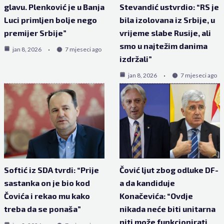
glavu. Plenković je u Banja
Stevandić ustvrdio: “RS je
Luci primljen bolje nego
bila izolovana iz Srbije, u
premijer Srbije”
vrijeme slabe Rusije, ali
smo u najtežim danima
jan 8, 2026
7 mjeseci ago
izdržali”
jan 8, 2026
7 mjeseci ago
Softić iz SDA tvrdi: “Prije
Čović ljut zbog odluke DF-
sastanka on je bio kod
a da kandiduje
Čovića i rekao mu kako
Konačevića: “Ovdje
treba da se ponaša”
nikada neće biti unitarna
niti može funkcionirati