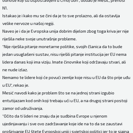
odnose koji su uspostavljeni u Crnoj Gori“, dodao je Mesić, prenosi
N1.
Istakao je i kako mu se čini da je to sve prolazno, ali da ostavlja
velike nervoze u našoj regiji.
Naveo je i da je Evropska unija dobrim dijelom zbog toga kriva jer nije
riješila neke svoje unutrašnje probleme.
“Nije riješila pitanje monetarne politike, svojih članica da to bude
jedan usuglašeni sustav, nisu riješili pitanje institucija jer EU nema
lidera danas koji ima viziju. Imate činovnike koji održavaju stvari, ali
ne nude izlaz.
Nemamo te lidere koji će povući zemlje koje nisu u EU da što prije uđu
u EU“, rekao je.
Mesić navodi kako je problem što se na jednoj strani izgubio
entutijazam kod onih koji trebaju ući u EU, a na drugoj strani postoji
zamor od udruživanja.
“Očito da ti lideri ne znaju da je sudbina Evrope u njenom
ujedinjavanju i sve ovo zadržavanje koje ide na to da se zaustavi
proširivanje EU štete Evropskoj uniji i svjetskoj politici jer to je sjajna