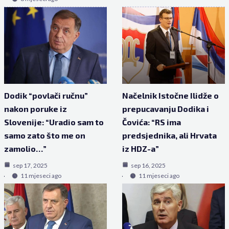
Dodik “povlači ručnu”
Načelnik Istočne Ilidže o
nakon poruke iz
prepucavanju Dodika i
Slovenije: “Uradio sam to
Čovića: “RS ima
samo zato što me on
predsjednika, ali Hrvata
zamolio…”
iz HDZ-a”
sep 17, 2025
sep 16, 2025
11 mjeseci ago
11 mjeseci ago