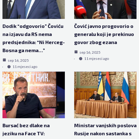
Dodik “odgovorio” Čoviću
Čović javno progovorio o
na izjavu da RS nema
generalu koji je prekinuo
predsjednika: “Ni Herceg-
govor zbog ezana
Bosna ga nema…”
sep 16, 2025
11 mjeseci ago
sep 16, 2025
11 mjeseci ago
Bursać bez dlake na
Ministar vanjskih poslova
jeziku na Face TV:
Rusije nakon sastanka s