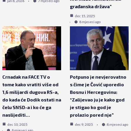
jan 8, 2026
7 mjeseci ago
građanska država”
dec 15, 2025
8 mjeseci ago
Crnadak na FACE TV o
Potpuno je nevjerovatno
tome kako vratiti više od
s čime je Čović uporedio
1,6 milijardi dugova RS-a,
Bosnu i Hercegovinu:
do kada će Dodik ostati na
“Zalijevao ju je kako god
čelu SNSD-a i ko će ga
je stigao ko god je
naslijediti…
prolazio pored nje”
dec 10, 2025
dec 9, 2025
8 mjeseci ago
8 mjeseci ago