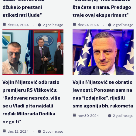
džukelo prestani
šta ćete s nama. Predugo
etiketirati ljude”
traje ovaj eksperiment”
dec 24, 2024
2 godine ago
dec 24, 2024
2 godine ago
Vojin Mijatović odbrusio
Vojin Mijatović se obratio
premijeru RS Viškoviću:
javnosti: Ponosan sam na
“Radovane nesrećo, više
nas “izdajnike”, riješili
se u Vladi pita najdalji
smo agoniju bh. rukometa
rođak Milorada Dodika
nov 30, 2024
2 godine ago
nego ti”
dec 12, 2024
2 godine ago