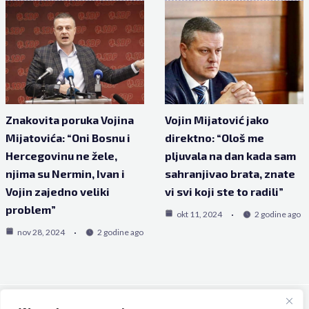
Znakovita poruka Vojina
Vojin Mijatović jako
Mijatovića: “Oni Bosnu i
direktno: “Ološ me
Hercegovinu ne žele,
pljuvala na dan kada sam
njima su Nermin, Ivan i
sahranjivao brata, znate
Vojin zajedno veliki
vi svi koji ste to radili”
problem”
okt 11, 2024
2 godine ago
nov 28, 2024
2 godine ago