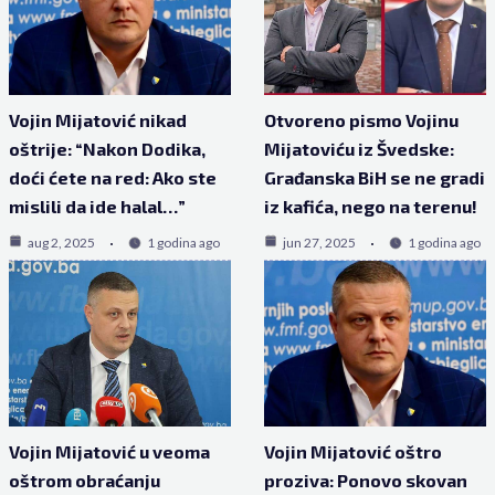
Vojin Mijatović nikad
Otvoreno pismo Vojinu
oštrije: “Nakon Dodika,
Mijatoviću iz Švedske:
doći ćete na red: Ako ste
Građanska BiH se ne gradi
mislili da ide halal…”
iz kafića, nego na terenu!
aug 2, 2025
1 godina ago
jun 27, 2025
1 godina ago
Vojin Mijatović u veoma
Vojin Mijatović oštro
oštrom obraćanju
proziva: Ponovo skovan