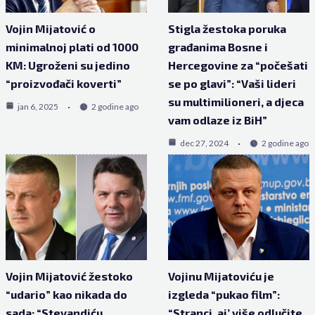
Vojin Mijatović o
Stigla žestoka poruka
minimalnoj plati od 1000
građanima Bosne i
KM: Ugroženi su jedino
Hercegovine za “počešati
“proizvođači koverti”
se po glavi”: “Vaši lideri
su multimilioneri, a djeca
jan 6, 2025
2 godine ago
vam odlaze iz BiH”
dec 27, 2024
2 godine ago
Vojin Mijatović žestoko
Vojinu Mijatoviću je
“udario” kao nikada do
izgleda “pukao film”:
sada: “Stevandiću
“Stranci, aj’ više odlučite