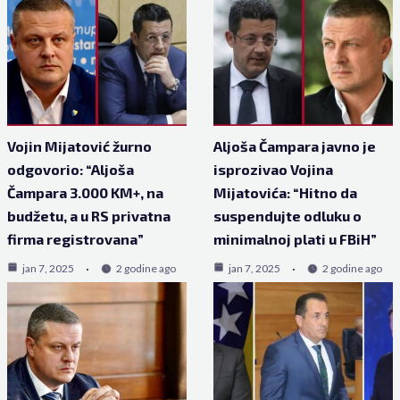
Vojin Mijatović žurno
Aljoša Čampara javno je
odgovorio: “Aljoša
isprozivao Vojina
Čampara 3.000 KM+, na
Mijatovića: “Hitno da
budžetu, a u RS privatna
suspendujte odluku o
firma registrovana”
minimalnoj plati u FBiH”
jan 7, 2025
2 godine ago
jan 7, 2025
2 godine ago