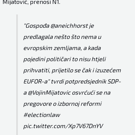
Mijatović, prenosi
N1
.
"Gospođa
@aneichhorst
je
predlagala nešto što nema u
evropskim zemljama, a kada
pojedini političari to nisu htjeli
prihvatiti, prijetilo se čak i izuzećem
EUFOR-a" tvrdi potpredsjednik SDP-
a
@VojinMijatovic
osvrćući se na
pregovore o izbornoj reformi
#electionlaw
pic.twitter.com/Xp7V67DnYV