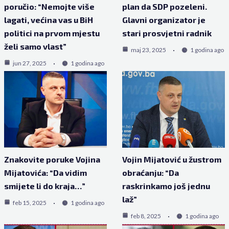
poručio: “Nemojte više
plan da SDP pozeleni.
lagati, većina vas u BiH
Glavni organizator je
politici na prvom mjestu
stari prosvjetni radnik
želi samo vlast”
maj 23, 2025
1 godina ago
jun 27, 2025
1 godina ago
Znakovite poruke Vojina
Vojin Mijatović u žustrom
Mijatovića: “Da vidim
obraćanju: “Da
smijete li do kraja…”
raskrinkamo još jednu
laž”
feb 15, 2025
1 godina ago
feb 8, 2025
1 godina ago