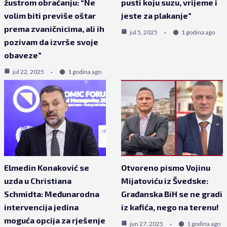
žustrom obraćanju: “Ne
pusti koju suzu, vrijeme i
volim biti previše oštar
jeste za plakanje”
prema zvaničnicima, ali ih
jul 5, 2025
1 godina ago
pozivam da izvrše svoje
obaveze”
jul 22, 2025
1 godina ago
Elmedin Konaković se
Otvoreno pismo Vojinu
uzda u Christiana
Mijatoviću iz Švedske:
Schmidta: Međunarodna
Građanska BiH se ne gradi
intervencija jedina
iz kafića, nego na terenu!
moguća opcija za rješenje
jun 27, 2025
1 godina ago