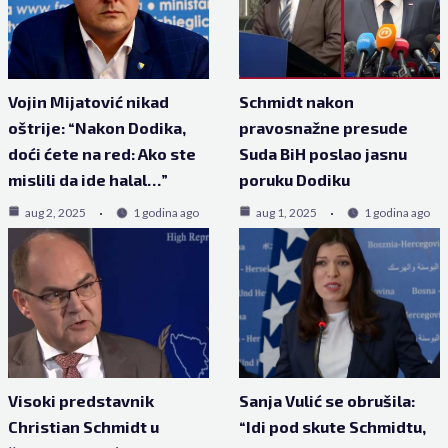
Vojin Mijatović nikad
Schmidt nakon
oštrije: “Nakon Dodika,
pravosnažne presude
doći ćete na red: Ako ste
Suda BiH poslao jasnu
mislili da ide halal…”
poruku Dodiku
aug 2, 2025
1 godina ago
aug 1, 2025
1 godina ago
Visoki predstavnik
Sanja Vulić se obrušila:
Christian Schmidt u
“Idi pod skute Schmidtu,