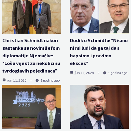
Christian Schmidt nakon
Dodik o Schmidtu: “Nismo
sastanka sa novim šefom
ni mi ludi da ga taj dan
diplomatije Njemačke:
hapsimo i pravimo
“Loša vijest za nekolicinu
eksces”
tvrdoglavih pojedinaca”
jun 11, 2025
1 godina ago
jun 11, 2025
1 godina ago