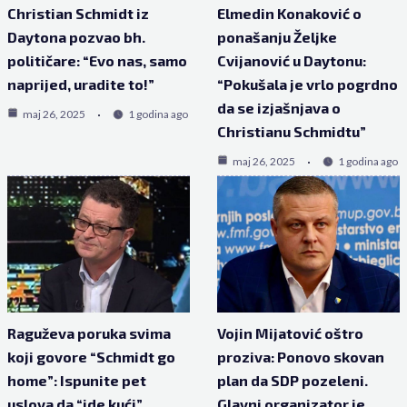
Christian Schmidt iz
Elmedin Konaković o
Daytona pozvao bh.
ponašanju Željke
političare: “Evo nas, samo
Cvijanović u Daytonu:
naprijed, uradite to!”
“Pokušala je vrlo pogrdno
da se izjašnjava o
maj 26, 2025
1 godina ago
Christianu Schmidtu”
maj 26, 2025
1 godina ago
Raguževa poruka svima
Vojin Mijatović oštro
koji govore “Schmidt go
proziva: Ponovo skovan
home”: Ispunite pet
plan da SDP pozeleni.
uslova da “ide kući”
Glavni organizator je