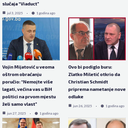
slučaja “Viaduct”
jul 3, 2025
1 godina ago
Vojin Mijatović u veoma
Ovo bi podiglo buru:
oštrom obraćanju
Zlatko Miletić otkrio da
poručio: “Nemojte više
Christian Schmidt
lagati, većina vas u BiH
priprema nametanje nove
politici na prvom mjestu
odluke
želi samo vlast”
jun 26, 2025
1 godina ago
jun 27, 2025
1 godina ago