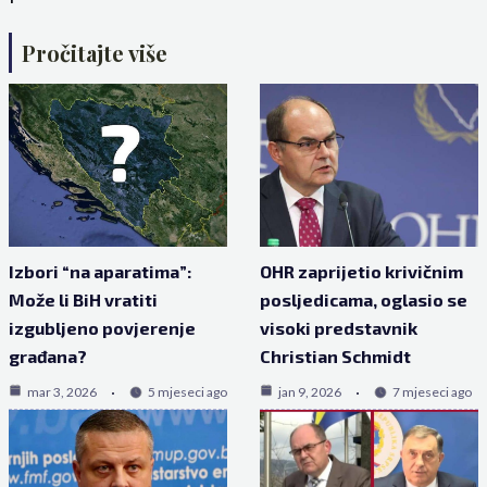
Pročitajte više
Izbori “na aparatima”:
OHR zaprijetio krivičnim
Može li BiH vratiti
posljedicama, oglasio se
izgubljeno povjerenje
visoki predstavnik
građana?
Christian Schmidt
mar 3, 2026
5 mjeseci ago
jan 9, 2026
7 mjeseci ago