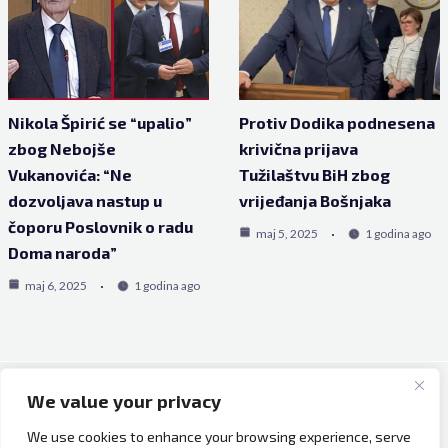
Nikola Špirić se “upalio”
Protiv Dodika podnesena
zbog Nebojše
krivična prijava
Vukanovića: “Ne
Tužilaštvu BiH zbog
dozvoljava nastup u
vrijeđanja Bošnjaka
čoporu Poslovnik o radu
maj 5, 2025
1 godina ago
Doma naroda”
maj 6, 2025
1 godina ago
We value your privacy
Copyright © 2026 Bh Dijaspora.
We use cookies to enhance your browsing experience, serve
O nama