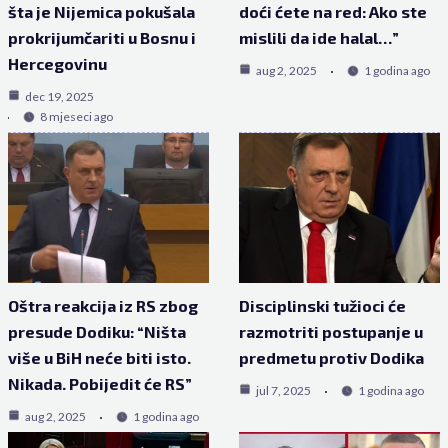
šta je Nijemica pokušala
doći ćete na red: Ako ste
prokrijumčariti u Bosnu i
mislili da ide halal…”
Hercegovinu
aug 2, 2025
1 godina ago
dec 19, 2025
8 mjeseci ago
Oštra reakcija iz RS zbog
Disciplinski tužioci će
presude Dodiku: “Ništa
razmotriti postupanje u
više u BiH neće biti isto.
predmetu protiv Dodika
Nikada. Pobijedit će RS”
jul 7, 2025
1 godina ago
aug 2, 2025
1 godina ago