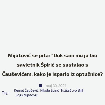
Mijatović se pita: “Dok sam mu ja bio
savjetnik Špirić se sastajao s
Čauševićem, kako je ispario iz optužnice?
maj 30, 2021
Kemal Čaušević
Nikola Špirić
Tužilaštvo BiH
Tag - 
Vojin Mijatović