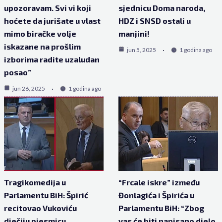
upozoravam. Svi vi koji
sjednicu Doma naroda,
hoćete da jurišate u vlast
HDZ i SNSD ostali u
mimo biračke volje
manjini!
iskazane na prošlim
jun 5, 2025
1 godina ago
izborima radite uzaludan
posao”
jun 26, 2025
1 godina ago
Tragikomedija u
“Frcale iskre” između
Parlamentu BiH: Špirić
Đonlagića i Špirića u
recitovao Vukoviću
Parlamentu BiH: “Zbog
dječiju pjesmicu
vas će biti napisano djelo