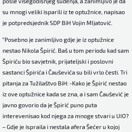
posle višegodišnjeg suđenja, a zanimljivo je da
su mnogi veliki isparili iz te optužnice, napisao
je potpredsjednik SDP BiH Vojin MIjatović.
“Posebno je zanimljivo gdje je iz optužnice
nestao Nikola Špirić. Baš u tom periodu kad sam
Špiriću bio savjetnik, prijateljski i poslovni
sastanci Špirića i Čauševića su bili vrlo česti. Tri
pitanja za Tužilaštvo BiH: -Kako je Špirić nestao
iz ove optužnice kada se zna, a i sam Čaušević je
javno govorio da je Špirić puno puta
interevenisao kod njega za mnoge stvari u UIO?
– Gdje je ispraila i nestala afera Šećer u kojoj