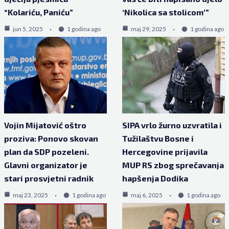
“Kolariću, Paniću”
‘Nikolica sa stolicom'”
jun 5, 2025
1 godina ago
maj 29, 2025
1 godina ago
Vojin Mijatović oštro
SIPA vrlo žurno uzvratila i
proziva: Ponovo skovan
Tužilaštvu Bosne i
plan da SDP pozeleni.
Hercegovine prijavila
Glavni organizator je
MUP RS zbog sprečavanja
stari prosvjetni radnik
hapšenja Dodika
maj 23, 2025
1 godina ago
maj 6, 2025
1 godina ago