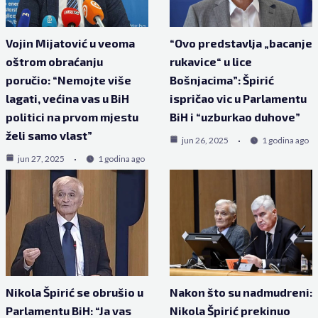
Vojin Mijatović u veoma
“Ovo predstavlja „bacanje
oštrom obraćanju
rukavice“ u lice
poručio: “Nemojte više
Bošnjacima”: Špirić
lagati, većina vas u BiH
ispričao vic u Parlamentu
politici na prvom mjestu
BiH i “uzburkao duhove”
želi samo vlast”
jun 26, 2025
1 godina ago
jun 27, 2025
1 godina ago
Nikola Špirić se obrušio u
Nakon što su nadmudreni:
Parlamentu BiH: “Ja vas
Nikola Špirić prekinuo