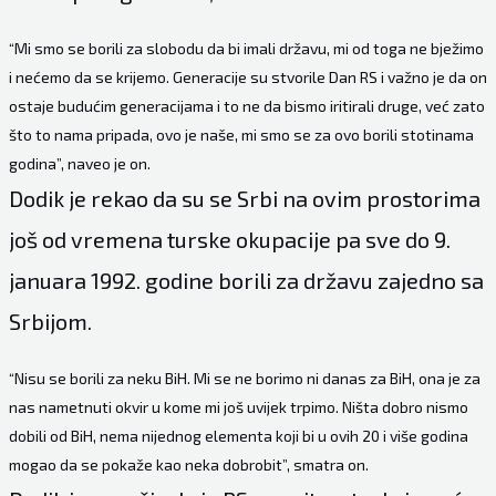
“Mi smo se borili za slobodu da bi imali državu, mi od toga ne bježimo
i nećemo da se krijemo. Generacije su stvorile Dan RS i važno je da on
ostaje budućim generacijama i to ne da bismo iritirali druge, već zato
što to nama pripada, ovo je naše, mi smo se za ovo borili stotinama
godina”, naveo je on.
Dodik je rekao da su se Srbi na ovim prostorima
još od vremena turske okupacije pa sve do 9.
januara 1992. godine borili za državu zajedno sa
Srbijom.
“Nisu se borili za neku BiH. Mi se ne borimo ni danas za BiH, ona je za
nas nametnuti okvir u kome mi još uvijek trpimo. Ništa dobro nismo
dobili od BiH, nema nijednog elementa koji bi u ovih 20 i više godina
mogao da se pokaže kao neka dobrobit”, smatra on.