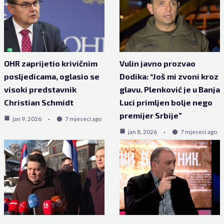
OHR zaprijetio krivičnim
Vulin javno prozvao
posljedicama, oglasio se
Dodika: “Još mi zvoni kroz
visoki predstavnik
glavu. Plenković je u Banja
Christian Schmidt
Luci primljen bolje nego
premijer Srbije”
jan 9, 2026
7 mjeseci ago
jan 8, 2026
7 mjeseci ago