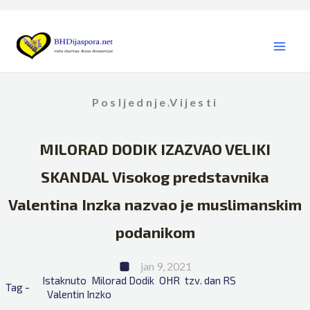
Skip
to
content
Posljednje
Vijesti
,
MILORAD DODIK IZAZVAO VELIKI
SKANDAL Visokog predstavnika
Valentina Inzka nazvao je muslimanskim
podanikom
jan 9, 2021
Istaknuto
Milorad Dodik
OHR
tzv. dan RS
Tag - 
Valentin Inzko