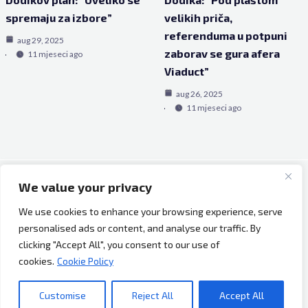
spremaju za izbore”
velikih priča,
referenduma u potpuni
aug 29, 2025
zaborav se gura afera
11 mjeseci ago
Viaduct”
aug 26, 2025
11 mjeseci ago
We value your privacy
Copyright © 2026 Bh Dijaspora.
We use cookies to enhance your browsing experience, serve
O nama
personalised ads or content, and analyse our traffic. By
Marketing
clicking "Accept All", you consent to our use of
Uslovi korištenja
cookies.
Cookie Policy
Impressum
Kontakt
Customise
Reject All
Accept All