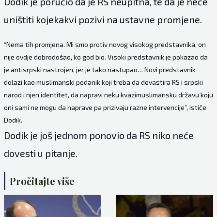
Dodik je poručio da je RS neupitna, te da je neće
uništiti kojekakvi pozivi na ustavne promjene.
“Nema tih promjena. Mi smo protiv novog visokog predstavnika, on
nije ovdje dobrodošao, ko god bio. Visoki predstavnik je pokazao da
je antisrpski nastrojen, jer je tako nastupao… Novi predstavnik
dolazi kao muslimanski podanik koji treba da devastira RS i srpski
narod i njen identitet, da napravi neku kvazimuslimansku državu koju
oni sami ne mogu da naprave pa prizivaju razne intervencije”, ističe
Dodik.
Dodik je još jednom ponovio da RS niko neće
dovesti u pitanje.
Pročitajte više