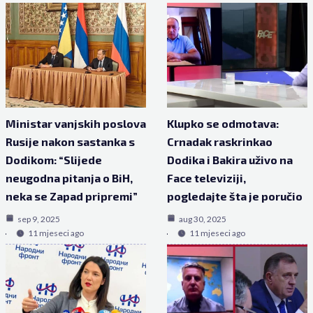
Ministar vanjskih poslova
Klupko se odmotava:
Rusije nakon sastanka s
Crnadak raskrinkao
Dodikom: “Slijede
Dodika i Bakira uživo na
neugodna pitanja o BiH,
Face televiziji,
neka se Zapad pripremi”
pogledajte šta je poručio
sep 9, 2025
aug 30, 2025
11 mjeseci ago
11 mjeseci ago