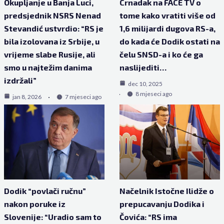
Okupljanje u Banja Luci,
Crnadak na FACE TV o
predsjednik NSRS Nenad
tome kako vratiti više od
Stevandić ustvrdio: “RS je
1,6 milijardi dugova RS-a,
bila izolovana iz Srbije, u
do kada će Dodik ostati na
vrijeme slabe Rusije, ali
čelu SNSD-a i ko će ga
smo u najtežim danima
naslijediti…
izdržali”
dec 10, 2025
8 mjeseci ago
jan 8, 2026
7 mjeseci ago
Dodik “povlači ručnu”
Načelnik Istočne Ilidže o
nakon poruke iz
prepucavanju Dodika i
Slovenije: “Uradio sam to
Čovića: “RS ima