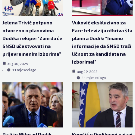
Jelena Trivić potpuno
Vuković ekskluzivno za
otvoreno o planovima
Face televiziju otkriva šta
Dodika i ekipe: “Zam da će
planira Dodik: “Imamo
SNSD učestvovati na
informacije da SNSD traži
prijevremenim izborima”
ličnost za kandidata na
izborima!”
aug 30, 2025
11 mjeseci ago
aug 29, 2025
11 mjeseci ago
Da li je Milorad Dodik
Komšić o Dodikovoj najavi