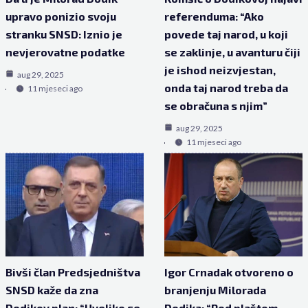
upravo ponizio svoju
referenduma: “Ako
stranku SNSD: Iznio je
povede taj narod, u koji
nevjerovatne podatke
se zaklinje, u avanturu čiji
je ishod neizvjestan,
aug 29, 2025
onda taj narod treba da
11 mjeseci ago
se obračuna s njim”
aug 29, 2025
11 mjeseci ago
Bivši član Predsjedništva
Igor Crnadak otvoreno o
SNSD kaže da zna
branjenju Milorada
Dodikov plan: “Uveliko se
Dodika: “Pod plaštom