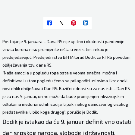
Postojanje 9. januara – Dana RS nije upitno i okolnosti pandemije
virusa korona nisu promijenile ništa u vezi s tim, rekao je
predsjedavajući Predsjedništva BiH Milorad Dodik za RTRS povodom
obilježavanja tzv. dana RS.
“Naša emocija u pogledu toga ostaje veoma snažna, moćna i
definitivna i u tom pogledu ćemo se prilagoditi uslovima i kroz neki
novi oblik obilježavati Dan RS. Bazični odnosi su za nas isti – Dan RS
je za nas 9. januar, on ne može da bude promijenjen inkvizicijskim
odlukama međunarodnih sudija ili pak, nekog samozvanog visokog
predstavnika ili bilo koga drugog”, poručio je Dodik.
Dodik je istakao da će 9. januar definitivno ostati
dan srpskog naroda, slobode i državnosti.