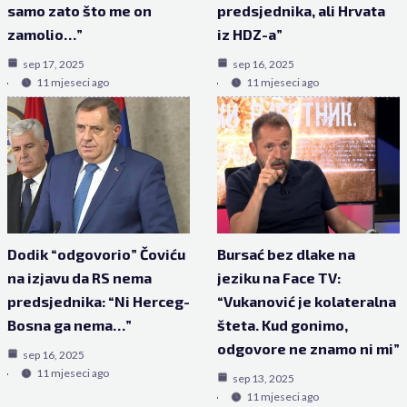
samo zato što me on
predsjednika, ali Hrvata
zamolio…”
iz HDZ-a”
sep 17, 2025
sep 16, 2025
11 mjeseci ago
11 mjeseci ago
Dodik “odgovorio” Čoviću
Bursać bez dlake na
na izjavu da RS nema
jeziku na Face TV:
predsjednika: “Ni Herceg-
“Vukanović je kolateralna
Bosna ga nema…”
šteta. Kud gonimo,
odgovore ne znamo ni mi”
sep 16, 2025
11 mjeseci ago
sep 13, 2025
11 mjeseci ago