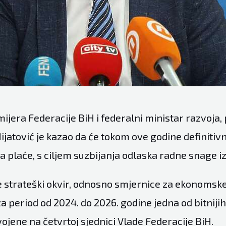
ijera Federacije BiH i federalni ministar razvoja,
Mijatović je kazao da će tokom ove godine definitiv
 plaće, s ciljem suzbijanja odlaska radne snage i
e strateški okvir, odnosno smjernice za ekonomske 
za period od 2024. do 2026. godine jedna od bitniji
ojene na četvrtoj sjednici Vlade Federacije BiH.