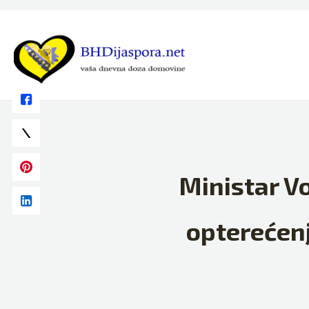
Skip
to
content
Ministar Vo
opterećenj