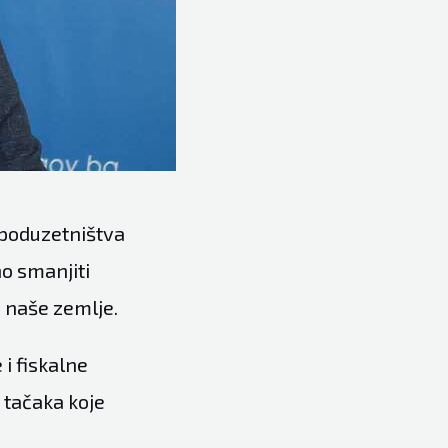
 poduzetništva
no smanjiti
z naše zemlje.
i fiskalne
h tačaka koje