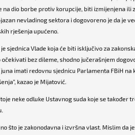
 na dio borbe protiv korupcije, biti izmijenjena ili
azan nevladinog sektora i dogovoreno je da je već 
kih rješenja upućeno.
 je sjednica Vlade koja će biti isključivo za zakonsk
očekivati bez dileme, shodno jučerašnjem dogovo
juna imati redovnu sjednicu Parlamenta FBiH na koj
enja”, kazao je Mijatović.
toje neke odluke Ustavnog suda koje se također tr
.
no što je zakonodavna i izvršna vlast. Mislim da je