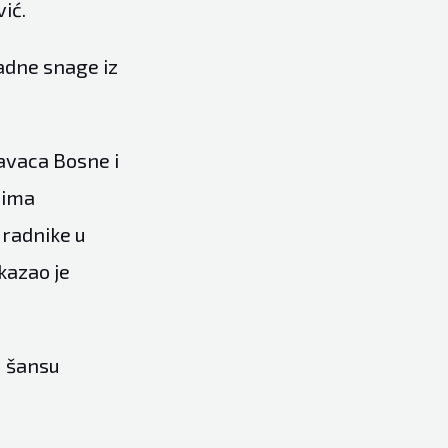
ić.
radne snage iz
davaca Bosne i
jima
 radnike u
 kazao je
u šansu