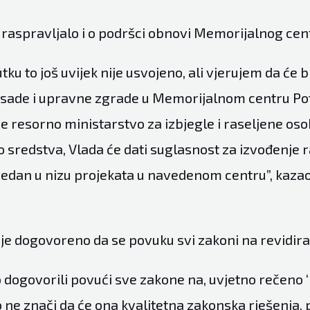
 raspravljalo i o podršci obnovi Memorijalnog cen
ku to još uvijek nije usvojeno, ali vjerujem da će bi
sade i upravne zgrade u Memorijalnom centru Po
je resorno ministarstvo za izbjegle i raseljene oso
 sredstva, Vlada će dati suglasnost za izvođenje r
š jedan u nizu projekata u navedenom centru”, kaza
 je dogovoreno da se povuku svi zakoni na revidira
dogovorili povući sve zakone na, uvjetno rečeno ‘
o ne znači da će ona kvalitetna zakonska rješenja