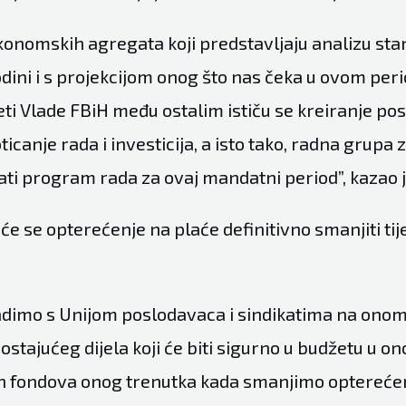
konomskih agregata koji predstavljaju analizu sta
dini i s projekcijom onog što nas čeka u ovom peri
teti Vlade FBiH među ostalim ističu se kreiranje p
ticanje rada i investicija, a isto tako, radna grupa 
ti program rada za ovaj mandatni period”, kazao j
će se opterećenje na plaće definitivno smanjiti ti
adimo s Unijom poslodavaca i sindikatima na onom
dostajućeg dijela koji će biti sigurno u budžetu u
h fondova onog trenutka kada smanjimo opterećen