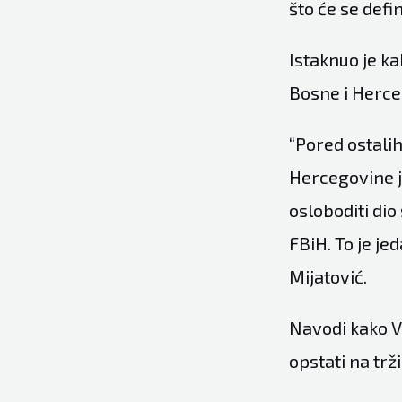
što će se defi
Istaknuo je ka
Bosne i Herce
“Pored ostalih
Hercegovine j
osloboditi dio
FBiH. To je je
Mijatović.
Navodi kako V
opstati na trži