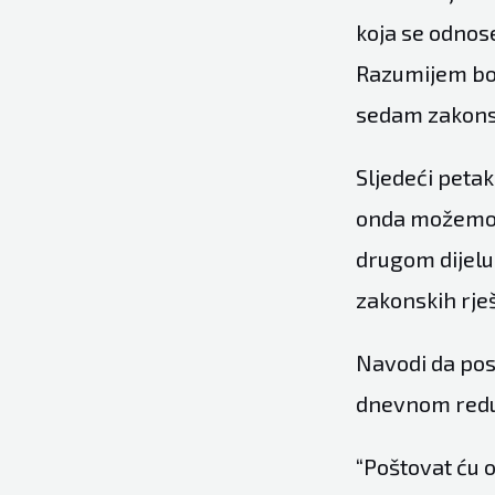
koja se odnose
Razumijem boj
sedam zakons
Sljedeći petak
onda možemo 
drugom dijelu 
zakonskih rješ
Navodi da pos
dnevnom redu
“Poštovat ću o