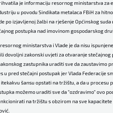
rihvatila je informaciju resornog ministarstva za 
dustriju u povodu Sindikata metalaca FBiH za hitno
e po izjavljenoj žalbi na rješenje Općinskog suda
čajnog postupka nad imovinom gospodarskog druš
resornog ministarstva i Vlade je da nisu ispunjen
li dovoljni zakonski uvjeti za otvaranje stečajnog
konskog zastupnika uraditi sve da zaustavimo pro
s u pred stečajni postupak jer Vlada Federacije s
itekakvu šansu opstati na tržištu, a da u procesu 
tupka možemo uraditi sve da “ozdravimo” ovo pod
nkcionirati na tržištu s obzirom na sve kapacitete 
ović.