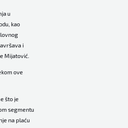
nja u
odu, kao
oslovnog
završava i
e Mijatović.
jekom ove
e što je
 onom segmentu
je na plaću