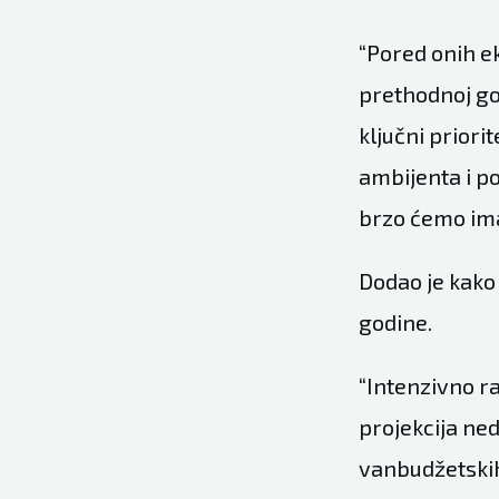
“Pored onih e
prethodnoj go
ključni priori
ambijenta i po
brzo ćemo ima
Dodao je kako 
godine.
“Intenzivno r
projekcija ne
vanbudžetski