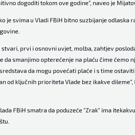
nitivno dogoditi tokom ove godine”, naveo je Mijatov
ko je svima u Vladi FBiH bitno suzbijanje odlaska 
govine.
 stvari, prvi i osnovni uvjet, molba, zahtjev poslo
e da smanjimo opterećenje na plaću čime ćemo n
 sredstava da mogu povećati plaće i s time ostaviti
dan od ključnih prioriteta Vlade bez ikakve dileme”,
lada FBiH smatra da poduzeće “Zrak” ima itekakv
štu.