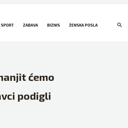
Sear
SPORT
ZABAVA
BIZNIS
ŽENSKA POSLA
Smanjit ćemo
vci podigli