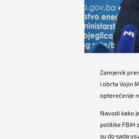
Zamjenik prem
i obrta Vojin 
opterećenje na
Navodi kako j
politike FBiH 
su do sada usv