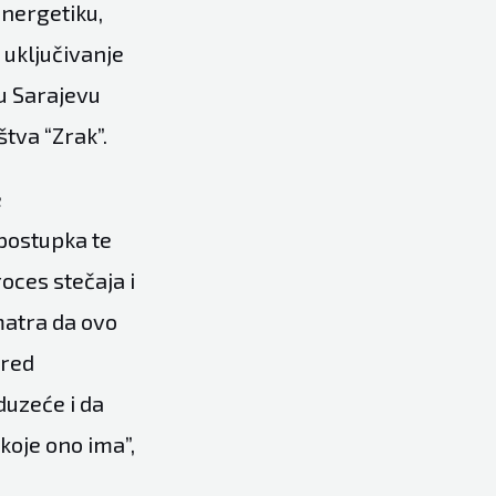
energetiku,
 uključivanje
 u Sarajevu
tva “Zrak”.
e
 postupka te
ces stečaja i
matra da ovo
pred
uzeće i da
koje ono ima”,