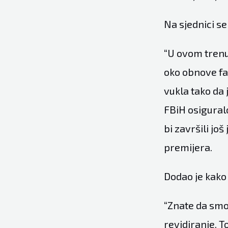
Na sjednici se
“U ovom trenut
oko obnove fa
vukla tako da 
FBiH osiguralo
bi završili jo
premijera.
Dodao je kako
“Znate da smo 
revidiranje. T