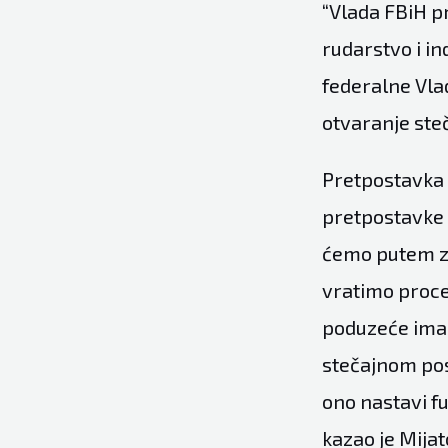
“Vlada FBiH p
rudarstvo i in
federalne Vlad
otvaranje ste
Pretpostavka 
pretpostavke i
ćemo putem za
vratimo proce
poduzeće ima 
stečajnom pos
ono nastavi fu
kazao je Mijat