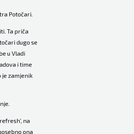
tra Potočari.
ti. Ta priča
točari dugo se
be u Vladi
adova i time
o je zamjenik
nje.
refresh’, na
, posebno ona