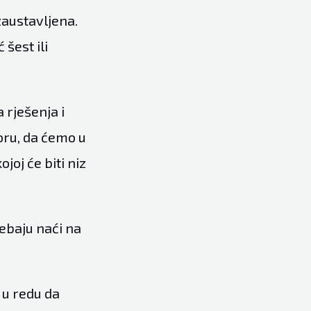
 zaustavljena.
šest ili
a rješenja i
ru, da ćemo u
oj će biti niz
ebaju naći na
 u redu da