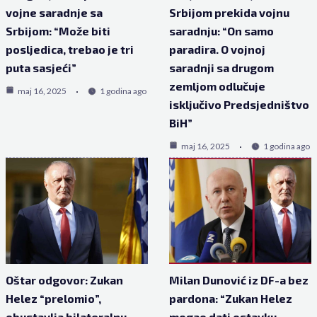
vojne saradnje sa
Srbijom prekida vojnu
Srbijom: “Može biti
saradnju: “On samo
posljedica, trebao je tri
paradira. O vojnoj
puta sasjeći”
saradnji sa drugom
zemljom odlučuje
maj 16, 2025
1 godina ago
isključivo Predsjedništvo
BiH”
maj 16, 2025
1 godina ago
Oštar odgovor: Zukan
Milan Dunović iz DF-a bez
Helez “prelomio”,
pardona: “Zukan Helez
obustavlja bilateralnu
mogao dati ostavku,