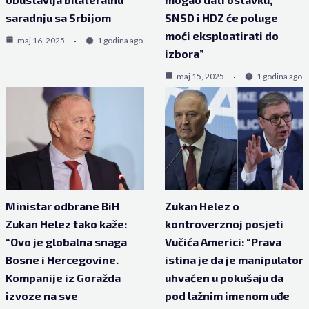
saradnju sa Srbijom
SNSD i HDZ će poluge
moći eksploatirati do
maj 16, 2025
1 godina ago
izbora”
maj 15, 2025
1 godina ago
Ministar odbrane BiH
Zukan Helez o
Zukan Helez tako kaže:
kontroverznoj posjeti
“Ovo je globalna snaga
Vučića Americi: “Prava
Bosne i Hercegovine.
istina je da je manipulator
Kompanije iz Goražda
uhvaćen u pokušaju da
izvoze na sve
pod lažnim imenom uđe