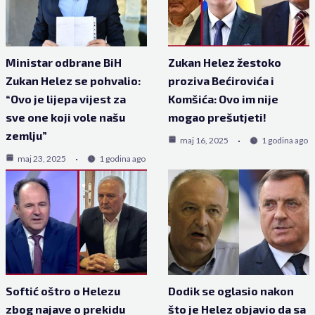
Ministar odbrane BiH
Zukan Helez žestoko
Zukan Helez se pohvalio:
proziva Bećirovića i
“Ovo je lijepa vijest za
Komšića: Ovo im nije
sve one koji vole našu
mogao prešutjeti!
zemlju”
maj 16, 2025
1 godina ago
maj 23, 2025
1 godina ago
Softić oštro o Helezu
Dodik se oglasio nakon
zbog najave o prekidu
što je Helez objavio da sa