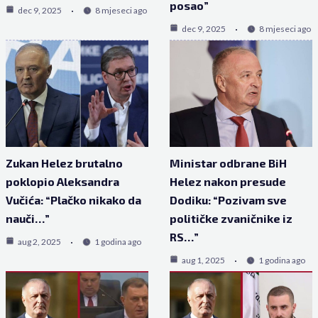
posao”
dec 9, 2025
8 mjeseci ago
dec 9, 2025
8 mjeseci ago
Zukan Helez brutalno
Ministar odbrane BiH
poklopio Aleksandra
Helez nakon presude
Vučića: “Plačko nikako da
Dodiku: “Pozivam sve
nauči…”
političke zvaničnike iz
RS…”
aug 2, 2025
1 godina ago
aug 1, 2025
1 godina ago