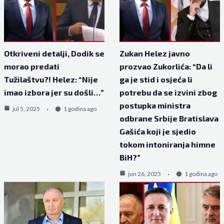
Otkriveni detalji, Dodik se
Zukan Helez javno
morao predati
prozvao Zukorlića: “Da li
Tužilaštvu?! Helez: “Nije
ga je stid i osjeća li
imao izbora jer su došli…”
potrebu da se izvini zbog
postupka ministra
jul 5, 2025
1 godina ago
odbrane Srbije Bratislava
Gašića koji je sjedio
tokom intoniranja himne
BiH?”
jun 26, 2025
1 godina ago