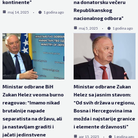
kontinente”
na donatorsku večeru
Republikanskog
maj 14, 2025
1 godina ago
nacionalnog odbora”
maj 5, 2025
1 godina ago
Ministar odbrane BiH
Ministar odbrane Zukan
Zukan Helez veoma burno
Helez sa jasnim stavom:
reagovao: “Imamo nikad
“Od svih država u regionu,
brutalnije napade
Bosna i Hercegovina ima
separatista na državu, ali
možda i najstarije granice
ja nastavljam graditi i
i elemente državnosti”
jačati jedinstvene
apr 15, 2025
1 godina ago