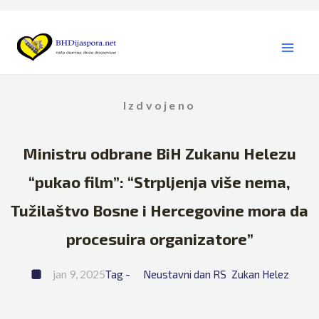
Skip
to
content
Izdvojeno
Ministru odbrane BiH Zukanu Helezu
“pukao film”: “Strpljenja više nema,
Tužilaštvo Bosne i Hercegovine mora da
procesuira organizatore”
jan 9, 2025
Tag - 
Neustavni dan RS
Zukan Helez