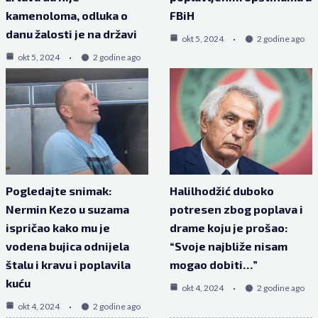
kamenoloma, odluka o
FBiH
danu žalosti je na državi
okt 5, 2024
2 godine ago
okt 5, 2024
2 godine ago
Pogledajte snimak:
Halilhodžić duboko
Nermin Kezo u suzama
potresen zbog poplava i
ispričao kako mu je
drame koju je prošao:
vodena bujica odnijela
“Svoje najbliže nisam
štalu i kravu i poplavila
mogao dobiti…”
kuću
okt 4, 2024
2 godine ago
okt 4, 2024
2 godine ago