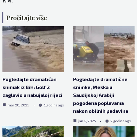
KM.
Pročitajte više
Pogledajte dramatičan
Pogledajte dramatične
snimak iz BiH: Golf 2
snimke, Mekka u
zaglavio u nabujaloj rijeci
Saudijskoj Arabiji
pogođena poplavama
mar 28, 2025
1 godina ago
nakon obilnih padavina
jan 6, 2025
2 godine ago