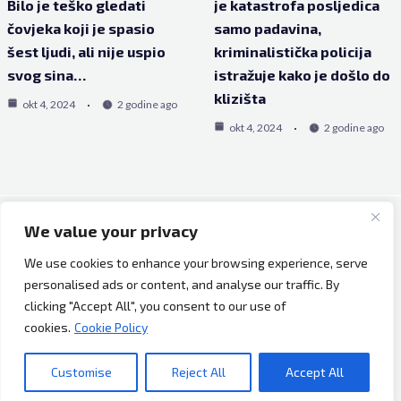
Bilo je teško gledati
je katastrofa posljedica
čovjeka koji je spasio
samo padavina,
šest ljudi, ali nije uspio
kriminalistička policija
svog sina…
istražuje kako je došlo do
klizišta
okt 4, 2024
2 godine ago
okt 4, 2024
2 godine ago
We value your privacy
Copyright © 2026 Bh Dijaspora.
We use cookies to enhance your browsing experience, serve
O nama
personalised ads or content, and analyse our traffic. By
Marketing
clicking "Accept All", you consent to our use of
Uslovi korištenja
cookies.
Cookie Policy
Impressum
Kontakt
Customise
Reject All
Accept All