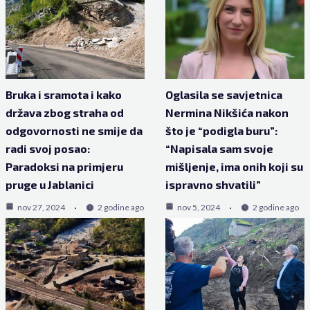
Bruka i sramota i kako
Oglasila se savjetnica
država zbog straha od
Nermina Nikšića nakon
odgovornosti ne smije da
što je “podigla buru”:
radi svoj posao:
“Napisala sam svoje
Paradoksi na primjeru
mišljenje, ima onih koji su
pruge u Jablanici
ispravno shvatili”
nov 27, 2024
2 godine ago
nov 5, 2024
2 godine ago