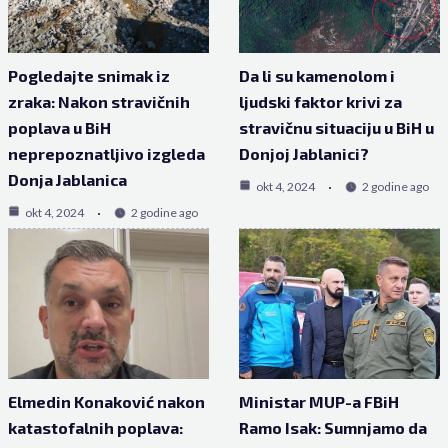
Pogledajte snimak iz
Da li su kamenolom i
zraka: Nakon stravičnih
ljudski faktor krivi za
poplava u BiH
stravičnu situaciju u BiH u
neprepoznatljivo izgleda
Donjoj Jablanici?
Donja Jablanica
okt 4, 2024
2 godine ago
okt 4, 2024
2 godine ago
Elmedin Konaković nakon
Ministar MUP-a FBiH
katastofalnih poplava:
Ramo Isak: Sumnjamo da