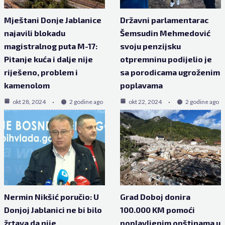
Mještani Donje Jablanice
Državni parlamentarac
najavili blokadu
Šemsudin Mehmedović
magistralnog puta M-17:
svoju penzijsku
Pitanje kuća i dalje nije
otpremninu podijelio je
riješeno, problem i
sa porodicama ugroženim
kamenolom
poplavama
okt 28, 2024
2 godine ago
okt 22, 2024
2 godine ago
Nermin Nikšić poručio: U
Grad Doboj donira
Donjoj Jablanici ne bi bilo
100.000 KM pomoći
žrtava da nije
poplavljenim opštinama u