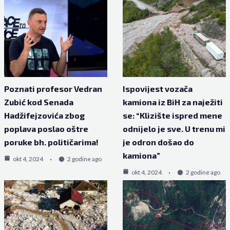
Poznati profesor Vedran
Ispovijest vozača
Zubić kod Senada
kamiona iz BiH za naježiti
Hadžifejzovića zbog
se: “Klizište ispred mene
poplava poslao oštre
odnijelo je sve. U trenu mi
poruke bh. političarima!
je odron došao do
kamiona”
okt 4, 2024
2 godine ago
okt 4, 2024
2 godine ago