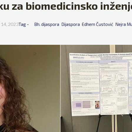
ku za biomedicinsko inženj
 14, 2023
Tag - 
Bh. dijaspora
Dijaspora
Edhem Čustović
Nejra Mu