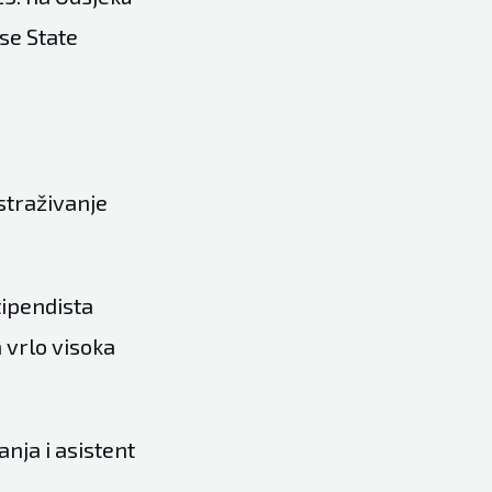
se State
straživanje
tipendista
 vrlo visoka
anja i asistent