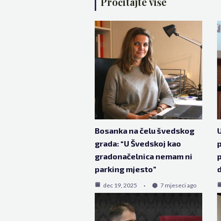
Pročitajte više
Bosanka na čelu švedskog
U
grada: “U Švedskoj kao
p
gradonačelnica nemam ni
p
parking mjesto”
d
dec 19, 2025
7 mjeseci ago