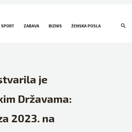
Sear
SPORT
ZABAVA
BIZNIS
ŽENSKA POSLA
varila je
čkim Državama:
za 2023. na