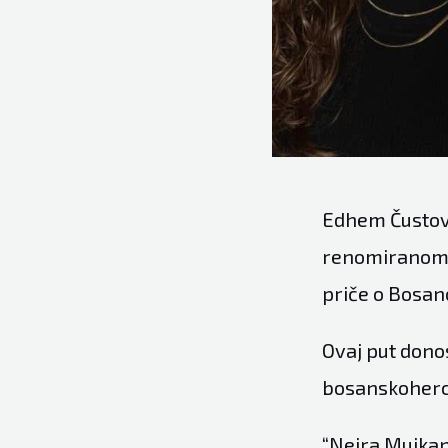
Edhem Čustović
renomiranom 
priče o Bosan
Ovaj put dono
bosanskoherce
“Nejra Mujkan