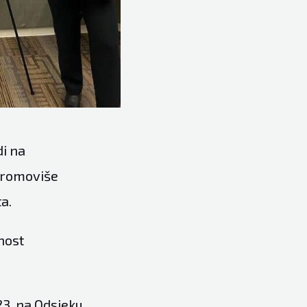
di na
promoviše
a.
nost
23. na Odsjeku