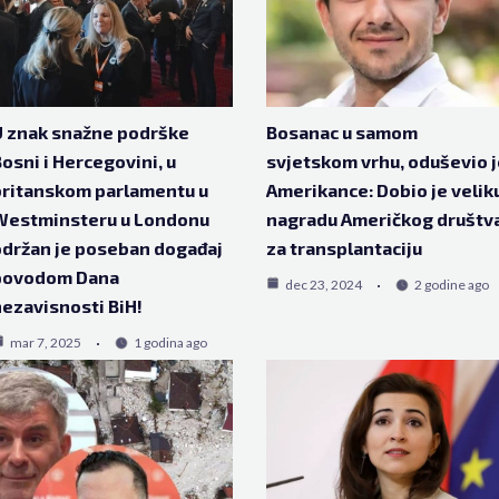
 znak snažne podrške
Bosanac u samom
osni i Hercegovini, u
svjetskom vrhu, oduševio j
ritanskom parlamentu u
Amerikance: Dobio je velik
Westminsteru u Londonu
nagradu Američkog društv
držan je poseban događaj
za transplantaciju
povodom Dana
dec 23, 2024
2 godine ago
ezavisnosti BiH!
mar 7, 2025
1 godina ago