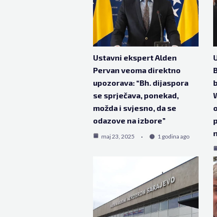
Ustavni ekspert Alden
U
Pervan veoma direktno
B
upozorava: “Bh. dijaspora
b
se sprječava, ponekad,
možda i svjesno, da se
o
odazove na izbore”
n
maj 23, 2025
1 godina ago