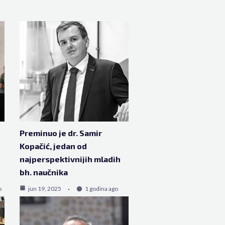
Preminuo je dr. Samir
Kopačić, jedan od
najperspektivnijih mladih
bh. naučnika
o
jun 19, 2025
1 godina ago