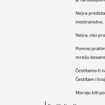
Nejra predsta
inostranstvu.
Nejra, nisi p
Pomno pratim 
mrežu bosansk
Čestitamo ti n
Čestitam i tvo
Moraju biti po