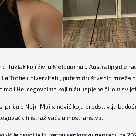
, Tuzlak koji živi u Melbournu u Australiji gdje ra
La Trobe univerzitetu, putem društvenih mreža 
cima i Hercegovcima koji nižu uspjehe širom svijet
si priču o Nejri Mujkanović koja predstavlja buduć
govačkih istraživača u inostranstvu.
ović je osvojila izuzetnu seniorsku nagradu za 20