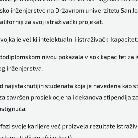
sko inženjerstvo na Državnom univerzitetu San Jo
liforniji za svoj istraživački projekat.
ojka je veliki intelektualni i istraživački kapacitet.
 dodiplomskom nivou pokazala visok kapacitet za i
g inženjerstva.
d najistaknutijih studenata koja je navedena kao s
za savršen prosjek ocjena i dekanova stipendija za
stignuća.
 fazi svoje karijere već proizvela rezultate istraživ
skim studijama (rijetkost).