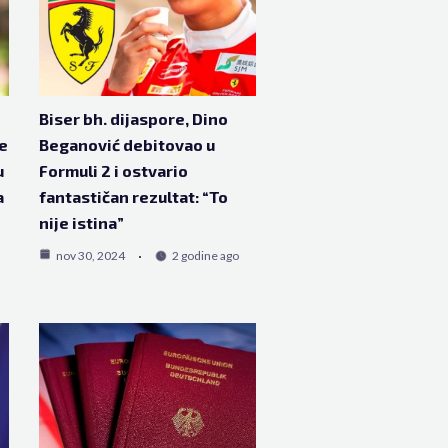
Biser bh. dijaspore, Dino
e
Beganović debitovao u
u
Formuli 2 i ostvario
a
fantastičan rezultat: “To
nije istina”
nov 30, 2024
2 godine ago