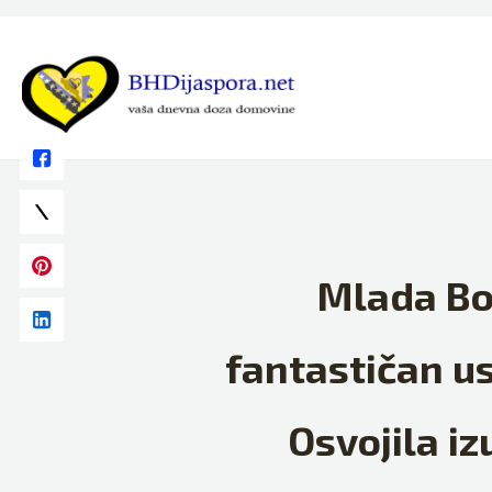
Skip
to
content
Mlada Bo
fantastičan u
Osvojila i