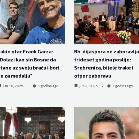
ukin otac Frank Garza:
Bh. dijaspora ne zaboravlja
Dolazi kao sin Bosne da
trideset godina poslije:
tane uz svoju braću i bori
Srebrenica, bijele trake i
e za medalju”
otpor zaboravu
jun 10, 2025
1 godina ago
jun 3, 2025
1 godina ago