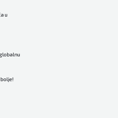
ča u
 globalnu
bolje!