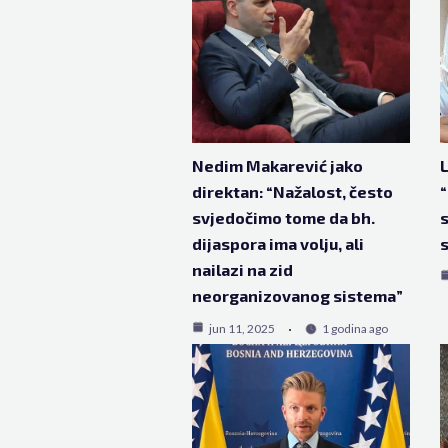
Nedim Makarević jako
L
direktan: “Nažalost, često
“
svjedočimo tome da bh.
s
dijaspora ima volju, ali
s
nailazi na zid
neorganizovanog sistema”
jun 11, 2025
1 godina ago