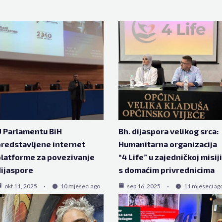
 Parlamentu BiH
Bh. dijaspora velikog srca:
redstavljene internet
Humanitarna organizacija
latforme za povezivanje
“4 Life” u zajedničkoj misiji
ijaspore
s domaćim privrednicima
okt 11, 2025
10 mjeseci ago
sep 16, 2025
11 mjeseci ag