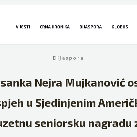
VIJESTI
CRNA HRONIKA
DIJASPORA
GLOBUS
Dijaspora
sanka Nejra Mujkanović ost
spjeh u Sjedinjenim Ameri
zuzetnu seniorsku nagradu 