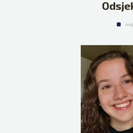
Odsje
maj