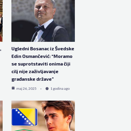
,
Ugledni Bosanac iz Švedske
Edin Osmančević: “Moramo
se suprotstaviti onima čiji
cilj nije zaživljavanje
građanske države”
maj 26, 2025
1 godina ago