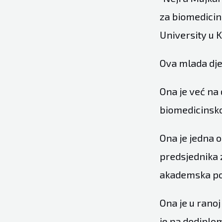
za biomedicin
University u Ka
Ova mlada djev
Ona je već na
biomedicinsko
Ona je jedna o
predsjednika 
akademska po
Ona je u ranoj
je na dodiplom