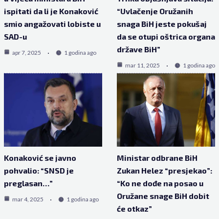
ispitati da li je Konaković
“Uvlačenje Oružanih
smio angažovati lobiste u
snaga BiH jeste pokušaj
SAD-u
da se otupi oštrica organa
države BiH”
apr 7, 2025
1 godina ago
mar 11, 2025
1 godina ago
Konaković se javno
Ministar odbrane BiH
pohvalio: “SNSD je
Zukan Helez “presjekao”:
preglasan…”
“Ko ne dođe na posao u
Oružane snage BiH dobit
mar 4, 2025
1 godina ago
će otkaz”