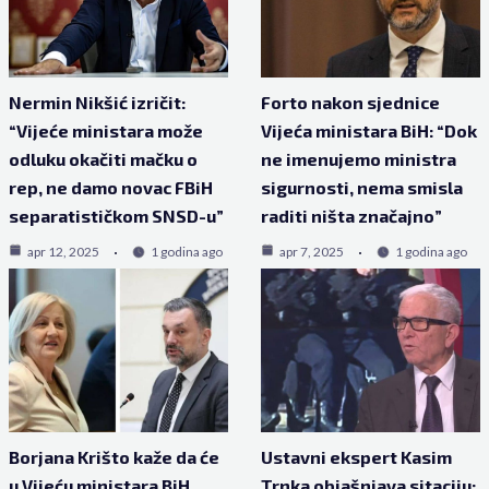
Nermin Nikšić izričit:
Forto nakon sjednice
“Vijeće ministara može
Vijeća ministara BiH: “Dok
odluku okačiti mačku o
ne imenujemo ministra
rep, ne damo novac FBiH
sigurnosti, nema smisla
separatističkom SNSD-u”
raditi ništa značajno”
apr 12, 2025
1 godina ago
apr 7, 2025
1 godina ago
Borjana Krišto kaže da će
Ustavni ekspert Kasim
u Vijeću ministara BiH
Trnka objašnjava sitaciju: