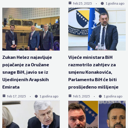
feb 25, 2025
1 godina ago
Zukan Helez najavljuje
Vijeće ministara BiH
pojačanje za Oružane
razmotrilo zahtjev za
snage BiH, javio se iz
smjenu Konakovića,
Ujedinjenih Arapskih
Parlamentu BiH će biti
Emirata
proslijeđeno mišljenje
feb 17, 2025
1 godina ago
feb 5, 2025
1 godina ago