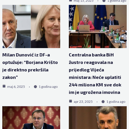
maj 15, 2025
1 godina ago
Milan Dunović iz DF-a
Centralna banka BiH
optužuje: “Borjana Krišto
žustro reagovala na
je direktno prekršila
prijedlog Vijeća
zakon”
ministara: Neće uplatiti
244 miliona KM sve dok
maj 6, 2025
1 godina ago
im je ugrožena imovina
apr 23, 2025
1 godina ago