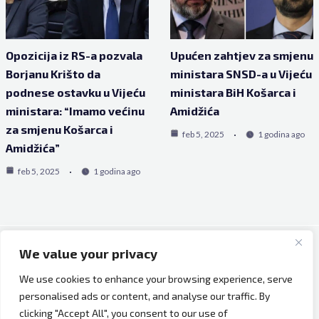
Opozicija iz RS-a pozvala
Upućen zahtjev za smjenu
Borjanu Krišto da
ministara SNSD-a u Vijeću
podnese ostavku u Vijeću
ministara BiH Košarca i
ministara: “Imamo većinu
Amidžića
za smjenu Košarca i
feb 5, 2025
1 godina ago
Amidžića”
feb 5, 2025
1 godina ago
We value your privacy
Copyright © 2026 Bh Dijaspora.
We use cookies to enhance your browsing experience, serve
O nama
personalised ads or content, and analyse our traffic. By
Marketing
clicking "Accept All", you consent to our use of