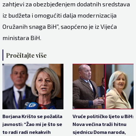
zahtjevi za obezbjeđenjem dodatnih sredstava
iz budžeta i omogućiti dalja modernizacija
Oružanih snaga BiH”, saopćeno je iz Vijeća
ministara BiH.
Pročitajte više
Borjana Krišto se požalila
Vruće političko ljeto u BiH:
javnosti: “Žao mi je što se
Nova većina traži hitnu
to radi radi nekakvih
sjednicu Doma naroda,