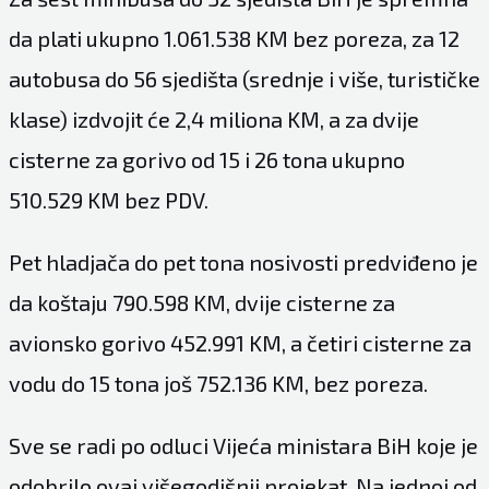
da plati ukupno 1.061.538 KM bez poreza, za 12
autobusa do 56 sjedišta (srednje i više, turističke
klase) izdvojit će 2,4 miliona KM, a za dvije
cisterne za gorivo od 15 i 26 tona ukupno
510.529 KM bez PDV.
Pet hladjača do pet tona nosivosti predviđeno je
da koštaju 790.598 KM, dvije cisterne za
avionsko gorivo 452.991 KM, a četiri cisterne za
vodu do 15 tona još 752.136 KM, bez poreza.
Sve se radi po odluci Vijeća ministara BiH koje je
odobrilo ovaj višegodišnji projekat. Na jednoj od