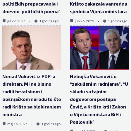
političkih prepucavanja i
Krišto zakazala vanrednu
dnevno-političkih poena”
sjednicu Vijeća ministara
jul 22, 2025
1 godina ago
jun 26, 2025
1 godina ago
Nenad Vuković iz PDP-a
Nebojša Vukanović o
direktan: Mi ne bismo
“zakulisnim radnjama”: “U
radili hrvatskom i
skladu sa tajnim
bošnjačkom narodu to što
dogovorom postupa
radi Krišto sa blokiranjem
Čović, a Krišto krši Zakon
ministra
o Vijeću ministara BiH i
Poslovnik”
maj 16, 2025
1 godina ago