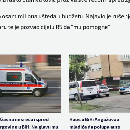
a osam miliona ušteda u budžetu. Najavio je rušenj
bru te je pozvao cijelu RS da “mu pomogne”.
žasna nesreća ispred
Haos u BiH: Angažovao
rgovine u BiH: Na glavu mu
mladića da polupa auto