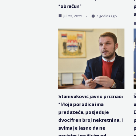
“obračun”
p
u
jul 23, 2025
1 godina ago
Stanivuković javno priznao:
Š
“Moja porodica ima
u
preduzeća, posjeduje
D
dvocifren broj nekretnina, i
p
svima je jasno da ne
p
zavisim i ne živim od
n