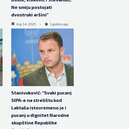
Ne smiju postojati
dvostruki aršini”
maj 14, 2025
1 godina ago
Stanivuković: “Svaki pucanj
SIPA-e na strelištu kod
Laktaša istovremeno je i
pucanj u dignitet Narodne
skupštine Republike