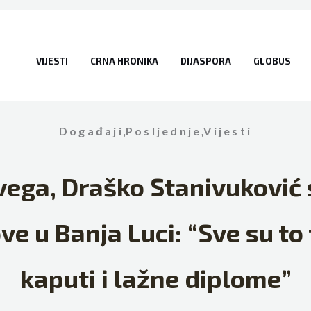
VIJESTI
CRNA HRONIKA
DIJASPORA
GLOBUS
Događaji
,
Posljednje
,
Vijesti
svega, Draško Stanivuković
 u Banja Luci: “Sve su to f
kaputi i lažne diplome”