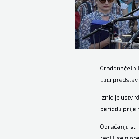
Gradonačelnik
Luci predstavio
Iznio je ustv
periodu prije
Obraćanju su p
radi li se o p