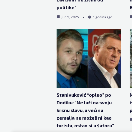
politike”
B
jun 5, 2025
1 godina ago
Stanivuković “opleo” po
M
Dodiku: “Ne laži na svoju
i
krsnu slavu, u većinu
p
zemalja ne možeš ni kao
turista, ostao si u šatoru”