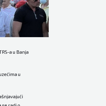
TRS-a u Banja
duzećima u
ašnjavajući
 se radi o