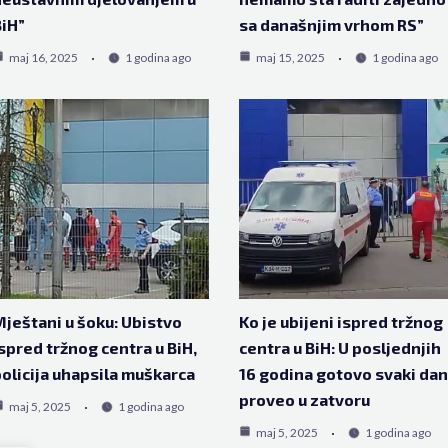
iH”
sa današnjim vrhom RS”
maj 16, 2025
1 godina ago
maj 15, 2025
1 godina ago
ještani u šoku: Ubistvo
Ko je ubijeni ispred tržnog
spred tržnog centra u BiH,
centra u BiH: U posljednjih
olicija uhapsila muškarca
16 godina gotovo svaki dan
proveo u zatvoru
maj 5, 2025
1 godina ago
maj 5, 2025
1 godina ago