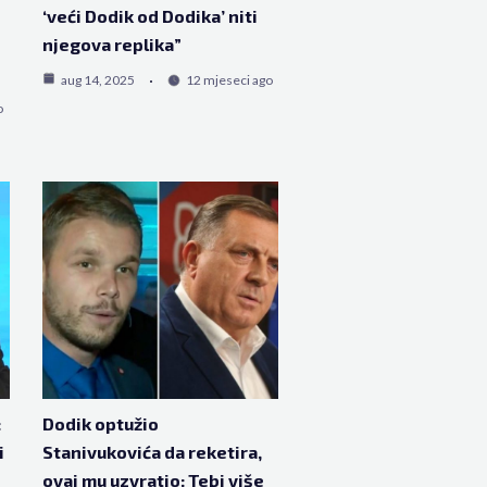
‘veći Dodik od Dodika’ niti
njegova replika”
aug 14, 2025
12 mjeseci ago
o
:
Dodik optužio
i
Stanivukovića da reketira,
ovaj mu uzvratio: Tebi više