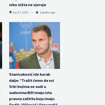
niko ništa ne vjeruje
jun 27, 2025
1 godina ago
Stanivuković ide korak
dalje: “Tražit ćemo da svi
Srbi kojima se sudi u
.
sudovima BiH imaju istu
pravnu zaštitu koju imaju
Dodik, Višković i Stevandić.