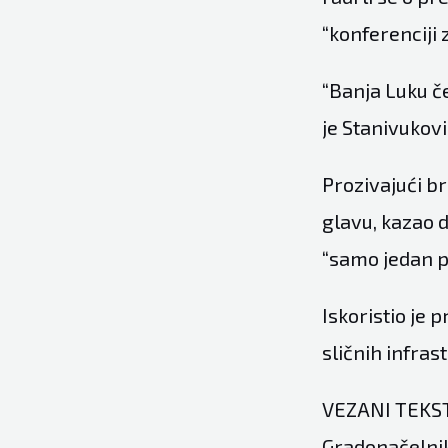
“konferenciji 
“Banja Luku če
je Stanivukovi
Prozivajući br
glavu, kazao d
“samo jedan p
Iskoristio je 
sličnih infras
VEZANI TEKST 
Gradonačelnik