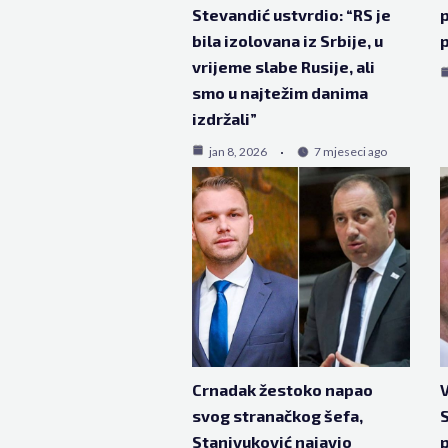
Stevandić ustvrdio: “RS je
p
bila izolovana iz Srbije, u
p
vrijeme slabe Rusije, ali
smo u najtežim danima
izdržali”
jan 8, 2026
7 mjeseci ago
Crnadak žestoko napao
V
svog stranačkog šefa,
S
Stanivuković najavio
p