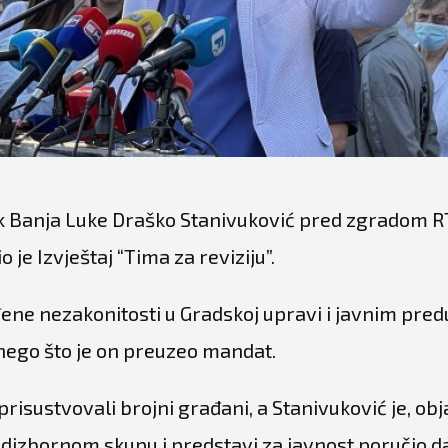
 Banja Luke Draško Stanivuković pred zgradom R
 je Izvještaj “Tima za reviziju”.
rđene nezakonitosti u Gradskoj upravi i javnim pre
 nego što je on preuzeo mandat.
risustvovali brojni građani, a Stanivuković je, obj
redizbornom skupu i predstavi za javnost poručio da