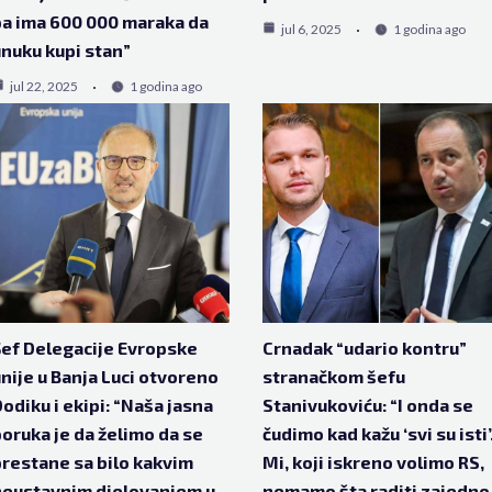
a ima 600 000 maraka da
jul 6, 2025
1 godina ago
nuku kupi stan”
jul 22, 2025
1 godina ago
ef Delegacije Evropske
Crnadak “udario kontru”
nije u Banja Luci otvoreno
stranačkom šefu
odiku i ekipi: “Naša jasna
Stanivukoviću: “I onda se
oruka je da želimo da se
čudimo kad kažu ‘svi su isti’
restane sa bilo kakvim
Mi, koji iskreno volimo RS,
eustavnim djelovanjem u
nemamo šta raditi zajedno