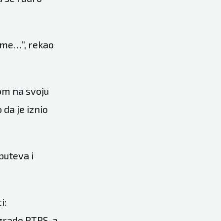
lome…”, rekao
tom na svoju
 da je iznio
puteva i
i:
zgrade RTRS-a