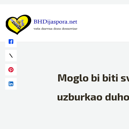
Skip
to
content
Moglo bi biti 
uzburkao duhove