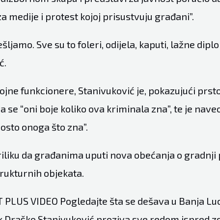
za medije‬ i protest kojoj prisustvuju građani”.
šljamo. Sve su to foleri, odijela, kaputi, lažne dip
ć.
ojne funkcionere, Stanivuković je, pokazujući prs
a se “oni boje koliko ova kriminala zna”, te je naveo
osto onoga što zna”.
priliku da građanima uputi nova obećanja o gradnji 
trukturnih objekata.
PLUS VIDEO Pogledajte šta se dešava u Banja Luc
 Draško Stanivuković proziva sve redom ispred 