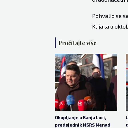
Pohvalio se s
Kajaka u okto
Pročitajte više
Okupljanje u Banja Luci,
U
predsjednik NSRS Nenad
t