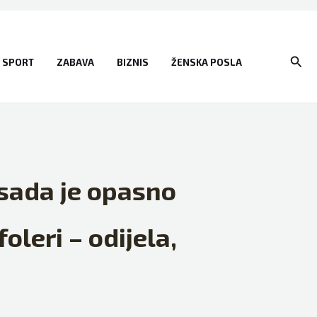
Sear
SPORT
ZABAVA
BIZNIS
ŽENSKA POSLA
 sada je opasno
oleri – odijela,