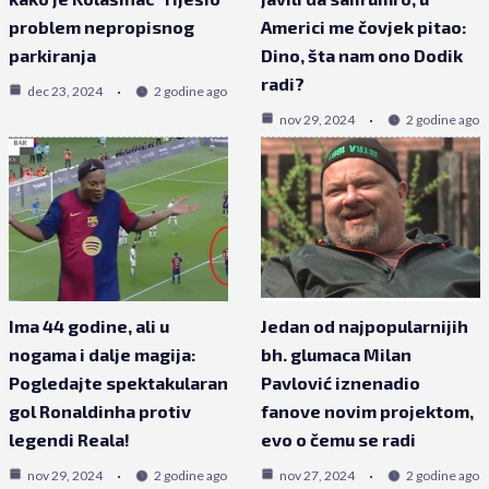
problem nepropisnog
Americi me čovjek pitao:
parkiranja
Dino, šta nam ono Dodik
radi?
dec 23, 2024
2 godine ago
nov 29, 2024
2 godine ago
Ima 44 godine, ali u
Jedan od najpopularnijih
nogama i dalje magija:
bh. glumaca Milan
Pogledajte spektakularan
Pavlović iznenadio
gol Ronaldinha protiv
fanove novim projektom,
legendi Reala!
evo o čemu se radi
nov 29, 2024
2 godine ago
nov 27, 2024
2 godine ago