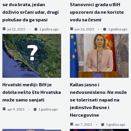
se dva brata, jedan
Stanovnici grada u BiH
doživio srčani udar, drugi
upozoreni da ne koriste
pokušao da ga spasi
vodu sa česmi
jul 22, 2025
1 godina ago
jun 26, 2025
1 godina ago
Hrvatski mediji: BiH je
Kallas jasno i
dobila nešto što Hrvatska
nedvosmisleno: Ne može
može samo sanjati
se tolerisati napad na
jedinstvo Bosne i
apr 9, 2025
1 godina ago
Hercegovine
apr 7, 2025
1 godina ago