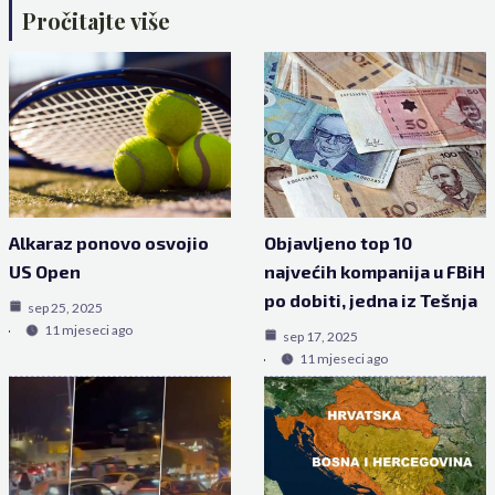
Pročitajte više
Alkaraz ponovo osvojio
Objavljeno top 10
US Open
najvećih kompanija u FBiH
po dobiti, jedna iz Tešnja
sep 25, 2025
11 mjeseci ago
sep 17, 2025
11 mjeseci ago