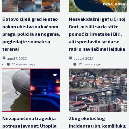
Gotovo cijeli grad je stao
Nesvakidašnji gaf u Crnoj
nakon ubistva na kućnom
Gori, mislili su da stiže
pragu, policija na nogama,
pomoć iz Hrvatske i BiH,
pogledajte snimak sa
ali ispostavilo se da se
terena!
radi o navijačima Hajduka
aug 29, 2025
aug 14, 2025
11 mjeseci ago
12 mjeseci ago
Nezapamćena tragedija
Zbog ekološkog
potresa javnost: Utopila
incidenta u bh. komšiluku: