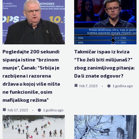
Pogledajte 200 sekundi
Takmičar ispao iz kviza
sipanja istine “brzinom
“Tko želi biti milijunaš?”
munje”, Čanak: “Srbija je
zbog zanimljivog pitanja:
razbijena i razorena
Da li znate odgovor?
država u kojoj više ništa
feb 7, 2025
1 godina ago
ne funkcioniše, osim
mafijaškog režima”
feb 17, 2025
1 godina ago