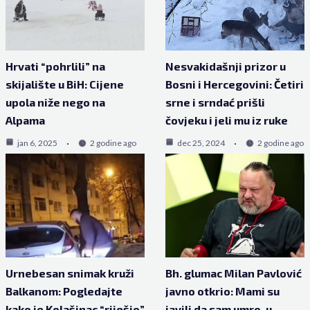
Hrvati “pohrlili” na
Nesvakidašnji prizor u
skijalište u BiH: Cijene
Bosni i Hercegovini: Četiri
upola niže nego na
srne i srndać prišli
Alpama
čovjeku i jeli mu iz ruke
jan 6, 2025
2 godine ago
dec 25, 2024
2 godine ago
Urnebesan snimak kruži
Bh. glumac Milan Pavlović
Balkanom: Pogledajte
javno otkrio: Mami su
kako je Kolašinac “riješio”
javili da sam umro, u