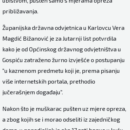
ubistvom, pušten samo s mjerama opreza
približavanja.
Županijska državna odvjetnica u Karlovcu Vera
Magdić Bižanović je za Jutarnji list potvrdila
kako je od Općinskog državnog odvjetništva u
Gospiću zatraženo žurno izvješće o postupanju
“u kaznenom predmetu koji je, prema pisanju
više internetskih portala, prethodio
jučerašnjem događaju”.
Nakon što je muškarac pušten uz mjere opreza,
a zbog kojih se i morao odseliti iz zajedničkog
doma, u ponedjeljak je oko 17 sati banuo u kuću