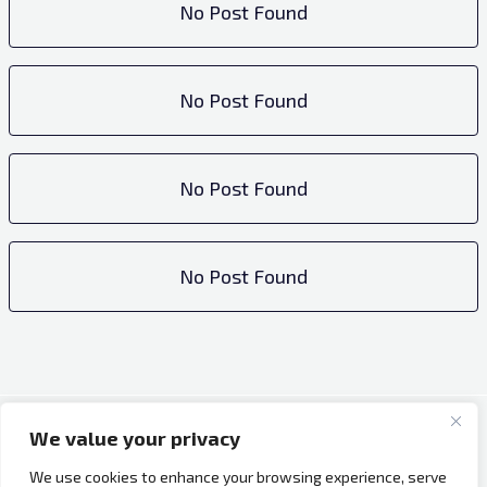
No Post Found
No Post Found
No Post Found
No Post Found
We value your privacy
Copyright © 2026 Bh Dijaspora.
We use cookies to enhance your browsing experience, serve
O nama