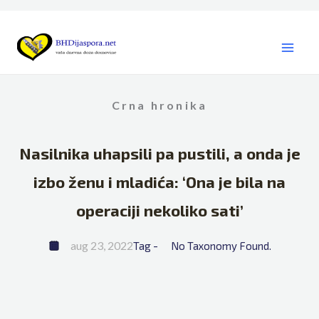
Skip
to
content
Crna hronika
Nasilnika uhapsili pa pustili, a onda je
izbo ženu i mladića: ‘Ona je bila na
operaciji nekoliko sati’
aug 23, 2022
Tag - 
No Taxonomy Found.