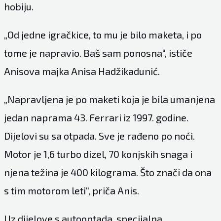
hobiju.
„Od jedne igračkice, to mu je bilo maketa, i po
tome je napravio. Baš sam ponosna“, ističe
Anisova majka Anisa Hadžikadunić.
„Napravljena je po maketi koja je bila umanjena
jedan naprama 43. Ferrari iz 1997. godine.
Dijelovi su sa otpada. Sve je rađeno po noći.
Motor je 1,6 turbo dizel, 70 konjskih snaga i
njena težina je 400 kilograma. Što znači da ona
s tim motorom leti“, priča Anis.
Uz dijelove s autooptada, specijalna