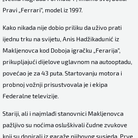
Pravi „Ferrari“, model iz 1997.
Kako nikada nije dobio priliku da uživo prati
ijednu trku na svijetu, Anis Hadžikadunić iz
Makljenovca kod Doboja igračku „Ferarija“,
prikupljajući dijelove uglavnom na autooptadu,
povećao je za 43 puta. Startovanju motora i
probnoj vožnji prisustvovala je i ekipa
Federalne televizije.
Stariji, ali i najmlađi stanovnici Makljenovca
pažljivo su noćima osluškivali čudne zvukove
koji su dopirali iz garaže njihovog susjeda. Prve