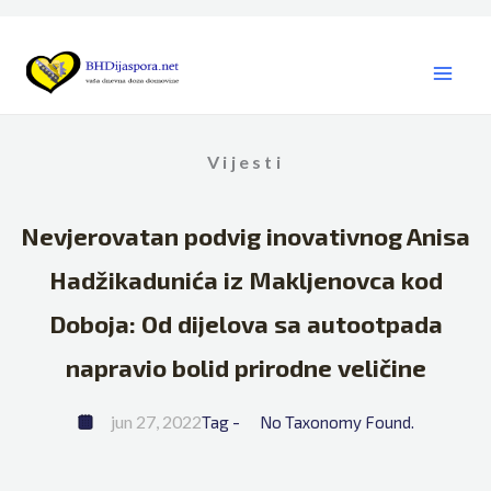
Skip
to
content
Vijesti
Nevjerovatan podvig inovativnog Anisa
Hadžikadunića iz Makljenovca kod
Doboja: Od dijelova sa autootpada
napravio bolid prirodne veličine
jun 27, 2022
Tag - 
No Taxonomy Found.