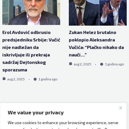
Erol Avdović odbrusio
Zukan Helez brutalno
predsjedniku Srbije: Vučić
poklopio Aleksandra
nije nadležan da
Vučića: “Plačko nikako da
iskrivljuje ili prekraja
nauči…”
sadržaj Dejtonskog
aug 2, 2025
1 godina ago
sporazuma
aug 2, 2025
1 godina ago
We value your privacy
Copyright © 2026 Bh Dijaspora.
We use cookies to enhance your browsing experience, serve
O nama