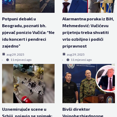
Potpuni debakl u
Alarmantna poruka iz BiH,
Beogradu, poznati bh.
Mehmedović: Vučićevu
pjevač ponizio Vučića: “Ne
prijetnju treba shvatiti
idu koncert i pendreci
vrlo ozbiljno i podići
zajedno”
pripravnost
aug 29, 2025
aug 29, 2025
11 mjeseci ago
11 mjeseci ago
Uznemirujuće scene u
Bivši direktor
Srbiji, pojavio se snimak:
Vojnobezbjednosne