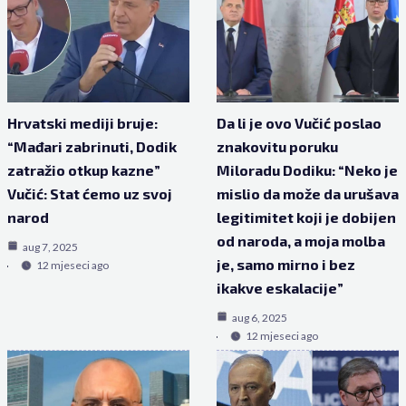
Hrvatski mediji bruje:
Da li je ovo Vučić poslao
“Mađari zabrinuti, Dodik
znakovitu poruku
zatražio otkup kazne”
Miloradu Dodiku: “Neko je
Vučić: Stat ćemo uz svoj
mislio da može da urušava
narod
legitimitet koji je dobijen
od naroda, a moja molba
aug 7, 2025
je, samo mirno i bez
12 mjeseci ago
ikakve eskalacije”
aug 6, 2025
12 mjeseci ago