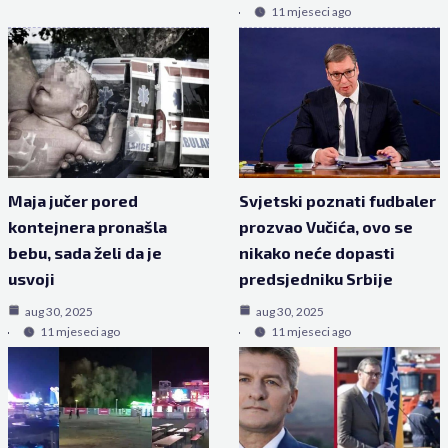
11 mjeseci ago
Maja jučer pored
Svjetski poznati fudbaler
kontejnera pronašla
prozvao Vučića, ovo se
bebu, sada želi da je
nikako neće dopasti
usvoji
predsjedniku Srbije
aug 30, 2025
aug 30, 2025
11 mjeseci ago
11 mjeseci ago