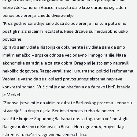
Srbije Aleksandrom Vučićem izjavila da je kroz saradnju izgrađen
odnos povjerenja između dvije zemlje.
“Kroz godine saradnje smo došli do povjerenja i na tom putu smo
postigli niz značajnih rezultata. Naše države su međusobno usko
povezane.
Upravo sam vidjela historijske dokumente i uvidjela sam da smo
imali njemačko – srpske odnose već odavno i mnogo ranije. Naša
ekonomska saradnja je zaista dobra. Drago mi je što smo napravili
nekoliko dogovora. Razgovarali smo i unutrašnoj politici i reformama.
Veoma je važno da se u oblasti pravosudnog sistema naprave
konkretni pomaci. Vučić mi je dao obećanja da će tako i biti”, istakla
je Merkel.
“Zadovoljstvo mi je da vidim rezultate Berlinskog procesa. Jedna su
stvar riječi, a drugo dijela. Berlinski proces treba da povezuje
različite krajeve Zapadnog Balkana i dosta toga smo već postigli.
Razgovarali smo i o Kosovu i o Bosni i Hercegovini. Vjerujem da je
iskrenost u našim razgovorima veoma bitna.