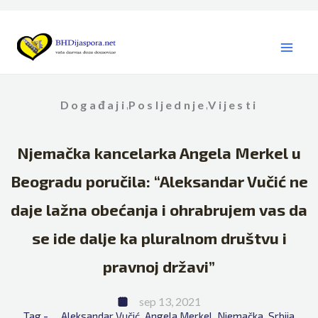
Skip
to
content
Događaji
Posljednje
Vijesti
,
,
Njemačka kancelarka Angela Merkel u
Beogradu poručila: “Aleksandar Vučić ne
daje lažna obećanja i ohrabrujem vas da
se ide dalje ka pluralnom društvu i
pravnoj državi”
sep 13, 2021
Tag - 
Aleksandar Vučić
Angela Merkel
Njemačka
Srbija