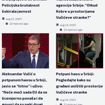
Policijska brutalnost
agencije Srbije: “Otkud
šokirala javnost
Kobre u prostorijama
Vučićeve stranke?”
aug 15, 2025
12 mjeseci ago
aug 14, 2025
12 mjeseci ago
Aleksandar Vučić o
Potpuni haos u Srbiji:
potpunom haosu u Srbiji,
Pogledajte kako su
javio se “hitno” i uživo:
građani uništili prostorije
“Neće moći sada EU da se
Vučićeve stranke
licemjerno ponaša i da
aug 14, 2025
govori da su neki drugi
12 mjeseci ago