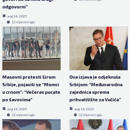
odgovorni”
aug 14, 2025
12 mjeseci ago
Masovni protesti širom
Ova izjava je odjeknula
Srbije, pojavili se “Momci
Srbijom: “Međunarodna
u crnom”: “Večeras pucate
zajednica sprema
po šavovima”
prihvatilište za Vučića”
aug 14, 2025
aug 14, 2025
12 mjeseci ago
12 mjeseci ago