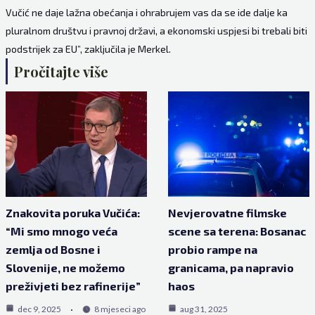
Vučić ne daje lažna obećanja i ohrabrujem vas da se ide dalje ka
pluralnom društvu i pravnoj državi, a ekonomski uspjesi bi trebali biti
podstrijek za EU”, zaključila je Merkel.
Pročitajte više
Znakovita poruka Vučića:
Nevjerovatne filmske
“Mi smo mnogo veća
scene sa terena: Bosanac
zemlja od Bosne i
probio rampe na
Slovenije, ne možemo
granicama, pa napravio
preživjeti bez rafinerije”
haos
dec 9, 2025
8 mjeseci ago
aug 31, 2025