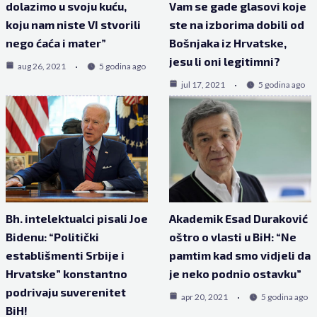
dolazimo u svoju kuću,
Vam se gade glasovi koje
koju nam niste VI stvorili
ste na izborima dobili od
nego ćaća i mater”
Bošnjaka iz Hrvatske,
jesu li oni legitimni?
aug 26, 2021
5 godina ago
jul 17, 2021
5 godina ago
Bh. intelektualci pisali Joe
Akademik Esad Duraković
Bidenu: “Politički
oštro o vlasti u BiH: “Ne
establišmenti Srbije i
pamtim kad smo vidjeli da
Hrvatske” konstantno
je neko podnio ostavku”
podrivaju suverenitet
apr 20, 2021
5 godina ago
BiH!