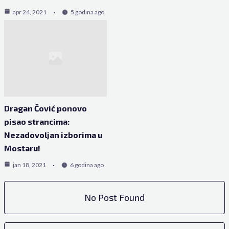
apr 24, 2021
5 godina ago
Dragan Čović ponovo
pisao strancima:
Nezadovoljan izborima u
Mostaru!
jan 18, 2021
6 godina ago
No Post Found