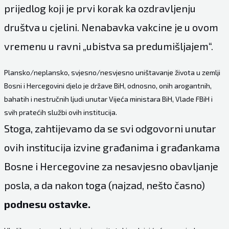
prijedlog koji je prvi korak ka ozdravljenju
društva u cjelini. Nenabavka vakcine je u ovom
vremenu u ravni „ubistva sa predumišljajem“.
Plansko/neplansko, svjesno/nesvjesno uništavanje života u zemlji
Bosni i Hercegovini djelo je države BiH, odnosno, onih arogantnih,
bahatih i nestručnih ljudi unutar Vijeća ministara BiH, Vlade FBiH i
svih pratećih službi ovih institucija.
Stoga, zahtijevamo da se svi odgovorni unutar
ovih institucija izvine građanima i građankama
Bosne i Hercegovine za nesavjesno obavljanje
posla, a da nakon toga (najzad, nešto časno)
podnesu ostavke.