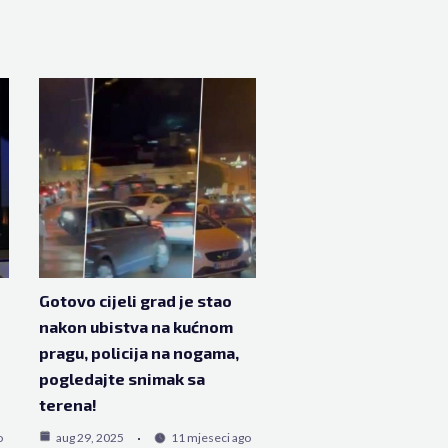
Gotovo cijeli grad je stao
nakon ubistva na kućnom
pragu, policija na nogama,
pogledajte snimak sa
terena!
o
aug 29, 2025
11 mjeseci ago