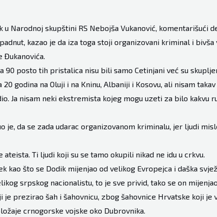
k u Narodnoj skupštini RS Nebojša Vukanović, komentarišući d
apadnut, kazao je da iza toga stoji organizovani kriminal i bivša
e Đukanovića.
 90 posto tih pristalica nisu bili samo Cetinjani već su skuplje
 20 godina na Oluji i na Kninu, Albaniji i Kosovu, ali nisam tak
o. Ja nisam neki ekstremista kojeg mogu uzeti za bilo kakvu ru
uo je, da se zada udarac organizovanom kriminalu, jer ljudi misl
 ateista. Ti ljudi koji su se tamo okupili nikad ne idu u crkvu.
ek kao što se Dodik mijenjao od velikog Evropejca i daška svj
likog srpskog nacionalistu, to je sve privid, tako se on mijenja
i je prezirao šah i šahovnicu, zbog šahovnice Hrvatske koji je v
položaje crnogorske vojske oko Dubrovnika.