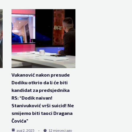
Vukanović nakon presude
Dodiku otkrio da li će biti
kandidat za predsjednika
RS: “Dodik naivan!
Stanivuković vrši suicid! Ne
smijemo biti taoci Dragana
Čovića”
aug 2, 2025
12 mjeseci ago