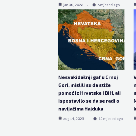
jan 30, 2026
6 mjeseci ago
Nesvakidašnji gaf u Crnoj
V
Gori, mislili su da stiže
n
pomoć iz Hrvatske i BiH, ali
m
ispostavilo se da se radi o
M
navijačima Hajduka
k
aug 14, 2025
12 mjeseci ago