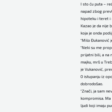
I sto ću puta – r
napad zbog prevlak
hipoteku i teret i
Kazao je da nije 
koja je onda podij
“Milo Đukanović j
“Neki su me propo
prijatni bili, a n
majku, mrš u Trebi
je Vukanović, pre
O istupanju iz opo
dobrodošao.
“Znači, ja sam ne
kompromisa. Ma ko
ljudi koji imaju p