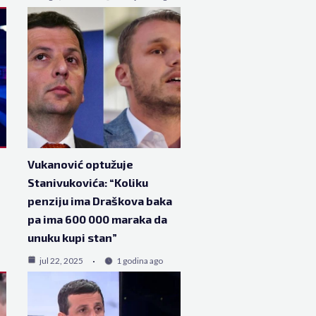
Vukanović optužuje
e
Stanivukovića: “Koliku
penziju ima Draškova baka
pa ima 600 000 maraka da
unuku kupi stan”
jul 22, 2025
1 godina ago