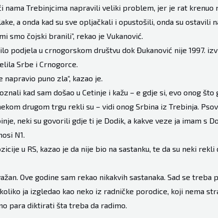
eći nama Trebinjcima napravili veliki problem, jer je rat krenuo
e, a onda kad su sve opljačkali i opustošili, onda su ostavili n
 mi smo čojski branili”, rekao je Vukanović.
bilo podjela u crnogorskom društvu dok Đukanović nije 1997. izv
elila Srbe i Crnogorce.
e napravio puno zla“, kazao je.
znali kad sam došao u Cetinje i kažu – e gdje si, evo onog što g
a nekom drugom trgu rekli su – vidi onog Srbina iz Trebinja. Pso
nje, neki su govorili gdje ti je Dodik, a kakve veze ja imam s D
nosi N1.
zicije u RS, kazao je da nije bio na sastanku, te da su neki rekli 
važan. Ove godine sam rekao nikakvih sastanaka. Sad se treba
liko ja izgledao kao neko iz radničke porodice, koji nema st
uno para diktirati šta treba da radimo.