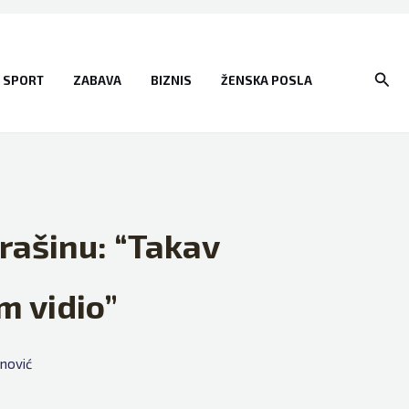
Sear
SPORT
ZABAVA
BIZNIS
ŽENSKA POSLA
rašinu: “Takav
m vidio”
nović