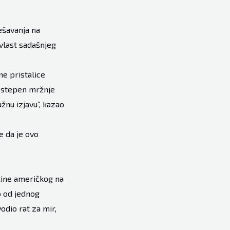
ešavanja na
 vlast sadašnjeg
ne pristalice
av stepen mržnje
žnu izjavu”, kazao
e da je ovo
ežine američkog na
o od jednog
odio rat za mir,