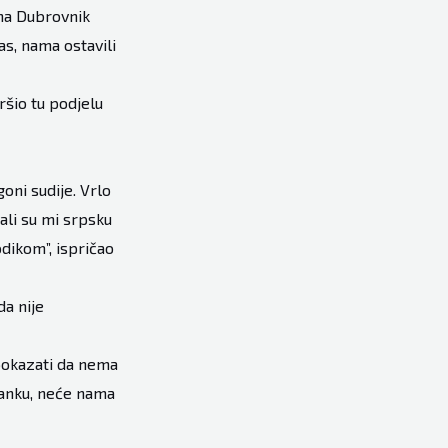
 na Dubrovnik
as, nama ostavili
ršio tu podjelu
oni sudije. Vrlo
vali su mi srpsku
odikom”, ispričao
da nije
 pokazati da nema
ranku, neće nama