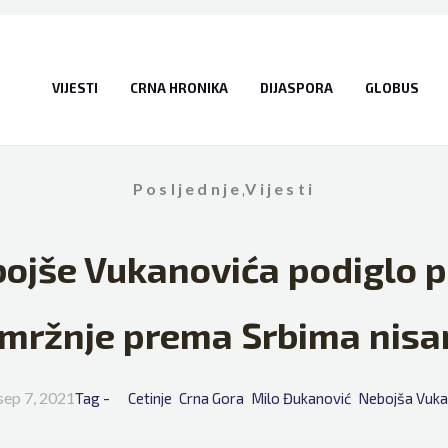
VIJESTI
CRNA HRONIKA
DIJASPORA
GLOBUS
Posljednje
,
Vijesti
ojše Vukanovića podiglo p
mržnje prema Srbima nisa
sep 7, 2021
Tag - 
Cetinje
Crna Gora
Milo Đukanović
Nebojša Vuka