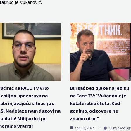
istaknuo je Vukanović.
učinić na FACE TV vrlo
Bursać bez dlake na jeziku
zbiljno upozorava na
na Face TV: “Vukanović je
abrinjavajuću situaciju u
kolateralna šteta. Kud
S: Nadolaze nam dugovi na
gonimo, odgovore ne
aplatu! Milijardu i po
znamo ni mi”
oramo vratiti!
sep 13, 2025
11 mjeseci ag