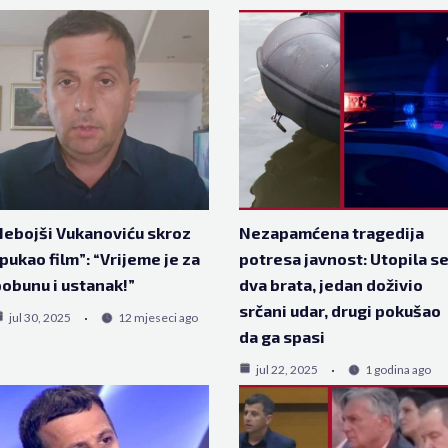
ebojši Vukanoviću skroz
Nezapamćena tragedija
pukao film”: “Vrijeme je za
potresa javnost: Utopila s
obunu i ustanak!”
dva brata, jedan doživio
srčani udar, drugi pokušao
jul 30, 2025
12 mjeseci ago
da ga spasi
jul 22, 2025
1 godina ago