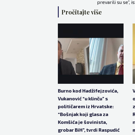
prevarili su se”, 
Pročitajte više
Burno kod Hadžifejzovića,
V
Vukanović “u klinču” s
o
političarem iz Hrvatske:
z
“Bošnjak koji glasa za
R
Komšića je šovinista,
n
grobar BiH”, tvrdi Raspudić
m