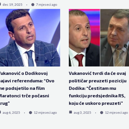
dec 19, 2025
7 mjeseci ago
ukanović o Dodikovoj
Vukanović tvrdi da će ovaj
ajavi referenduma: “Ovo
političar preuzeti poziciju
e podsjetilo na film
Dodika: “Čestitam mu
aratonci trče počasni
funkciju predsjednika RS,
rug”
koju će uskoro preuzeti”
aug 6, 2025
12 mjeseci ago
aug 3, 2025
12 mjeseci ago