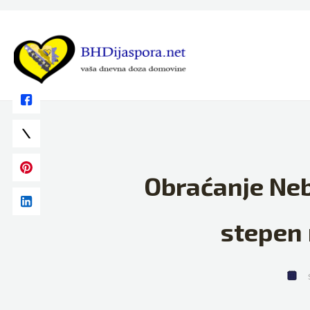
Skip
to
content
Obraćanje Neb
stepen 