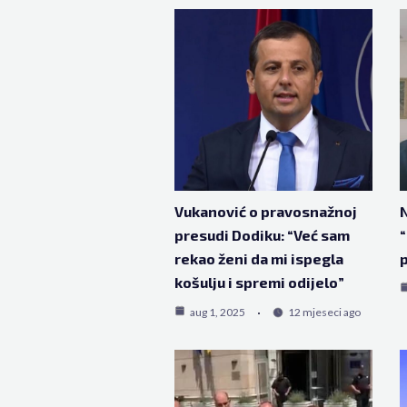
Vukanović o pravosnažnoj
N
presudi Dodiku: “Već sam
“
rekao ženi da mi ispegla
p
košulju i spremi odijelo”
aug 1, 2025
12 mjeseci ago