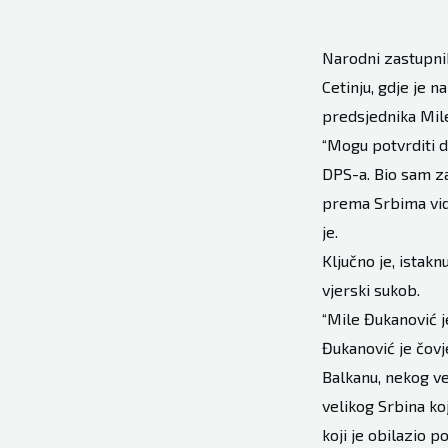
Narodni zastupni
Cetinju, gdje je n
predsjednika Mil
“Mogu potvrditi da
DPS-a. Bio sam za
prema Srbima vidi
je.
Ključno je, istakn
vjerski sukob.
“Mile Đukanović je
Đukanović je čovj
Balkanu, nekog ve
velikog Srbina koj
koji je obilazio 