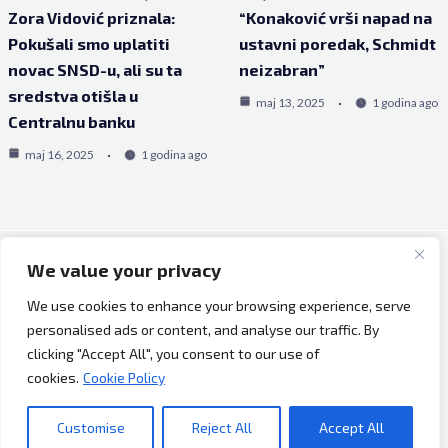
Zora Vidović priznala:
“Konaković vrši napad na
Pokušali smo uplatiti
ustavni poredak, Schmidt
novac SNSD-u, ali su ta
neizabran”
sredstva otišla u
maj 13, 2025
1 godina ago
Centralnu banku
maj 16, 2025
1 godina ago
We value your privacy
Copyright © 2026 Bh Dijaspora.
We use cookies to enhance your browsing experience, serve
O nama
personalised ads or content, and analyse our traffic. By
Marketing
clicking "Accept All", you consent to our use of
Uslovi korištenja
cookies.
Cookie Policy
Impressum
Kontakt
Customise
Reject All
Accept All