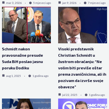
mar 3, 2026
5 mjeseci ago
jan 9, 2026
7 mjeseci ago
Schmidt nakon
Visoki predstavnik
pravosnažne presude
Christian Schmidt u
Suda BiH poslao jasnu
žustrom obraćanju: “Ne
poruku Dodiku
volim biti previše oštar
prema zvaničnicima, ali ih
aug 1, 2025
1 godina ago
pozivam da izvrše svoje
obaveze”
jul 22, 2025
1 godina ago