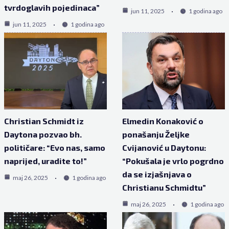
tvrdoglavih pojedinaca”
jun 11, 2025
1 godina ago
jun 11, 2025
1 godina ago
Christian Schmidt iz
Elmedin Konaković o
Daytona pozvao bh.
ponašanju Željke
političare: “Evo nas, samo
Cvijanović u Daytonu:
naprijed, uradite to!”
“Pokušala je vrlo pogrdno
da se izjašnjava o
maj 26, 2025
1 godina ago
Christianu Schmidtu”
maj 26, 2025
1 godina ago