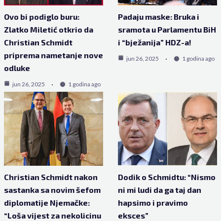
Ovo bi podiglo buru:
Padaju maske: Bruka i
Zlatko Miletić otkrio da
sramota u Parlamentu BiH
Christian Schmidt
i “bježanija” HDZ-a!
priprema nametanje nove
jun 26, 2025
1 godina ago
odluke
jun 26, 2025
1 godina ago
Christian Schmidt nakon
Dodik o Schmidtu: “Nismo
sastanka sa novim šefom
ni mi ludi da ga taj dan
diplomatije Njemačke:
hapsimo i pravimo
“Loša vijest za nekolicinu
eksces”