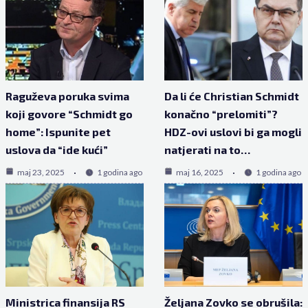
Raguževa poruka svima
Da li će Christian Schmidt
koji govore “Schmidt go
konačno “prelomiti”?
home”: Ispunite pet
HDZ-ovi uslovi bi ga mogli
uslova da “ide kući”
natjerati na to…
maj 23, 2025
1 godina ago
maj 16, 2025
1 godina ago
Ministrica finansija RS
Željana Zovko se obrušila: