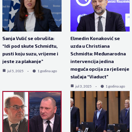
Sanja Vulić se obrušila:
Elmedin Konaković se
“Idi pod skute Schmidtu,
uzda u Christiana
pusti koju suzu, vrijeme i
Schmidta: Međunarodna
jeste za plakanje”
intervencija jedina
moguća opcija za rješenje
jul 5, 2025
1 godina ago
slučaja “Viaduct”
jul 3, 2025
1 godina ago