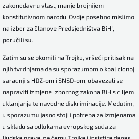
zakonodavnu vlast, manje brojnijem
konstitutivnom narodu. Ovdje posebno mislimo
na izbor za članove Predsjedništva BiH”,
poručili su.
Zatim su se okomili na Trojku, vršeći pritisak na
njih tvrdnjama da su sporazumom o koalicionoj
saradnji s HDZ-om i SNSD-om, obavezali se
napraviti izmjene Izbornog zakona BiH s ciljem
uklanjanja te navodne diskriminacije. Međutim,
u sporazumu jasno stoji i potreba za izmjenama
u skladu sa odlukama evropskog suda za
ljudska prava, na čemu Trojka i insistira danas.