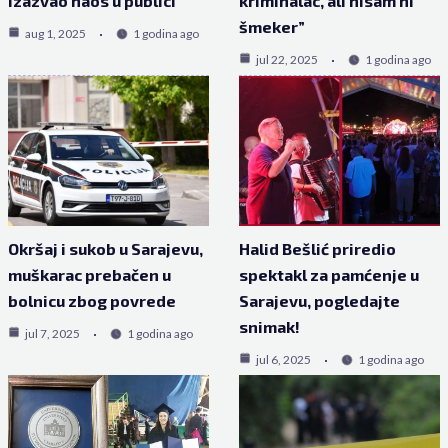
izazvao haos u publici
kriminalac, ali nisam ni
šmeker”
aug 1, 2025
1 godina ago
jul 22, 2025
1 godina ago
Okršaj i sukob u Sarajevu,
Halid Bešlić priredio
muškarac prebačen u
spektakl za pamćenje u
bolnicu zbog povrede
Sarajevu, pogledajte
snimak!
jul 7, 2025
1 godina ago
jul 6, 2025
1 godina ago