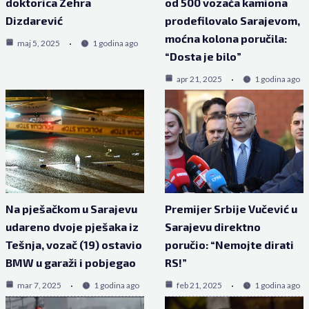
doktorica Zehra
od 500 vozača kamiona
Dizdarević
prodefilovalo Sarajevom,
moćna kolona poručila:
maj 5, 2025
1 godina ago
“Dosta je bilo”
apr 21, 2025
1 godina ago
Na pješačkom u Sarajevu
Premijer Srbije Vučević u
udareno dvoje pješaka iz
Sarajevu direktno
Tešnja, vozač (19) ostavio
poručio: “Nemojte dirati
BMW u garaži i pobjegao
RS!”
mar 7, 2025
1 godina ago
feb 21, 2025
1 godina ago