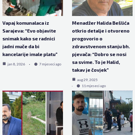
Vapaj komunalaca iz
Menadžer Halida Bešlića
Sarajeva: “Evo objavite
otkrio detalje i otvoreno
snimak kako se radnici
progovorio o
jadni muče da bi
zdravstvenom stanju bh.
kancelarije imale platu”
pjevača: “Dobro se nosi
sa svime. To je Halid,
jan 8, 2026
7 mjeseci ago
takav je čovjek”
aug 29, 2025
11 mjeseci ago