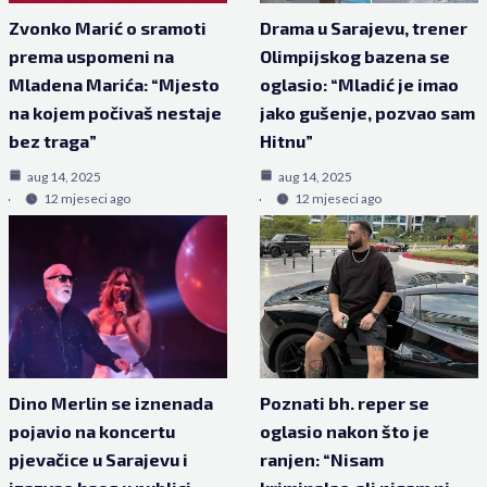
Zvonko Marić o sramoti
Drama u Sarajevu, trener
prema uspomeni na
Olimpijskog bazena se
Mladena Marića: “Mjesto
oglasio: “Mladić je imao
na kojem počivaš nestaje
jako gušenje, pozvao sam
bez traga”
Hitnu”
aug 14, 2025
aug 14, 2025
12 mjeseci ago
12 mjeseci ago
Dino Merlin se iznenada
Poznati bh. reper se
pojavio na koncertu
oglasio nakon što je
pjevačice u Sarajevu i
ranjen: “Nisam