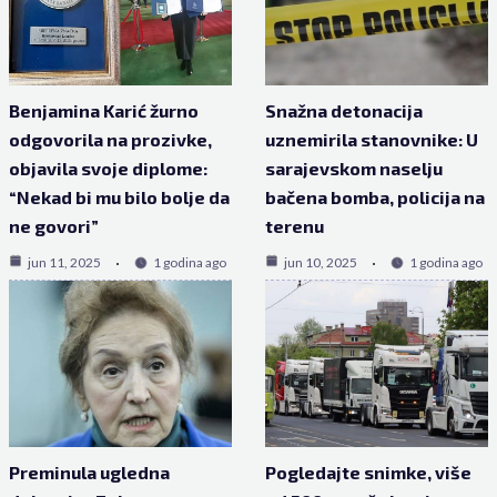
Benjamina Karić žurno
Snažna detonacija
odgovorila na prozivke,
uznemirila stanovnike: U
objavila svoje diplome:
sarajevskom naselju
“Nekad bi mu bilo bolje da
bačena bomba, policija na
ne govori”
terenu
jun 11, 2025
1 godina ago
jun 10, 2025
1 godina ago
Preminula ugledna
Pogledajte snimke, više