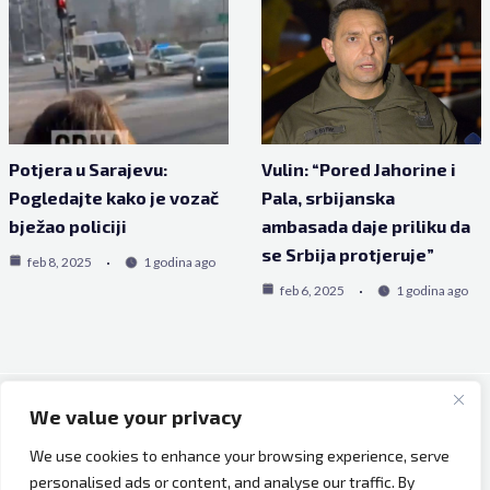
Potjera u Sarajevu:
Vulin: “Pored Jahorine i
Pogledajte kako je vozač
Pala, srbijanska
bježao policiji
ambasada daje priliku da
se Srbija protjeruje”
feb 8, 2025
1 godina ago
feb 6, 2025
1 godina ago
We value your privacy
Copyright © 2026 Bh Dijaspora.
We use cookies to enhance your browsing experience, serve
O nama
personalised ads or content, and analyse our traffic. By