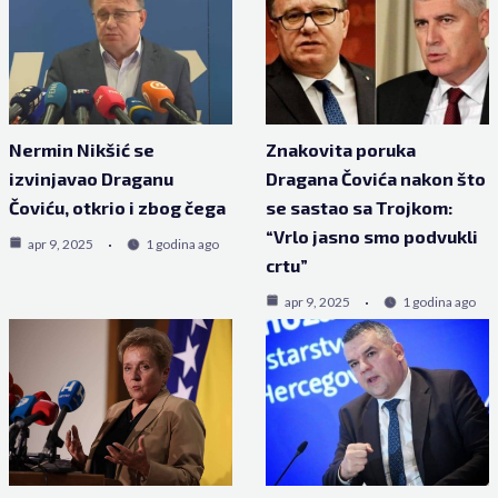
Nermin Nikšić se
Znakovita poruka
izvinjavao Draganu
Dragana Čovića nakon što
Čoviću, otkrio i zbog čega
se sastao sa Trojkom:
“Vrlo jasno smo podvukli
apr 9, 2025
1 godina ago
crtu”
apr 9, 2025
1 godina ago