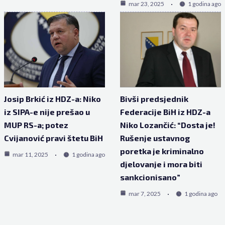
mar 23, 2025
1 godina ago
Josip Brkić iz HDZ-a: Niko
Bivši predsjednik
iz SIPA-e nije prešao u
Federacije BiH iz HDZ-a
MUP RS-a; potez
Niko Lozančić: “Dosta je!
Cvijanović pravi štetu BiH
Rušenje ustavnog
poretka je kriminalno
mar 11, 2025
1 godina ago
djelovanje i mora biti
sankcionisano”
mar 7, 2025
1 godina ago