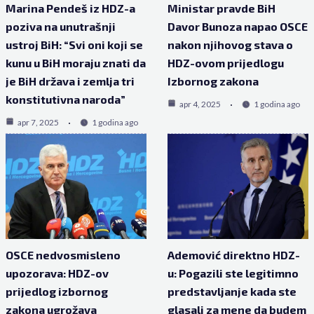
Marina Pendeš iz HDZ-a
Ministar pravde BiH
poziva na unutrašnji
Davor Bunoza napao OSCE
ustroj BiH: “Svi oni koji se
nakon njihovog stava o
kunu u BiH moraju znati da
HDZ-ovom prijedlogu
je BiH država i zemlja tri
Izbornog zakona
konstitutivna naroda”
apr 4, 2025
1 godina ago
apr 7, 2025
1 godina ago
OSCE nedvosmisleno
Ademović direktno HDZ-
upozorava: HDZ-ov
u: Pogazili ste legitimno
prijedlog izbornog
predstavljanje kada ste
zakona ugrožava
glasali za mene da budem