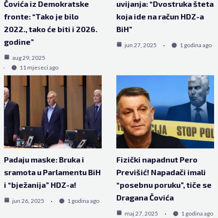
Čovića iz Demokratske
uvijanja: “Dvostruka šteta
fronte: “Tako je bilo
koja ide na račun HDZ-a
2022., tako će biti i 2026.
BiH”
godine”
jun 27, 2025
1 godina ago
aug 29, 2025
11 mjeseci ago
Padaju maske: Bruka i
Fizički napadnut Pero
sramota u Parlamentu BiH
Previšić! Napadači imali
i “bježanija” HDZ-a!
“posebnu poruku”, tiče se
Dragana Čovića
jun 26, 2025
1 godina ago
maj 27, 2025
1 godina ago