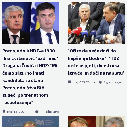
Predsjednik HDZ-a 1990
“Očito da neće doći do
Ilija Cvitanović “uzdrmao”
hapšenja Dodika”; “HDZ
Dragana Čovića i HDZ: “Mi
neće uspjeti, dvostruka
ćemo sigurno imati
igra će im doći na naplatu”
kandidata za člana
maj 7, 2025
1 godina ago
Predsjedništva BiH
sudeći po trenutnom
raspoloženju”
maj 15, 2025
1 godina ago