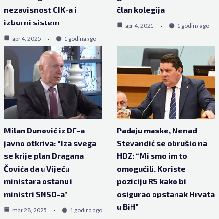
nezavisnost CIK-a i
član kolegija
izborni sistem
apr 4, 2025
1 godina ago
apr 4, 2025
1 godina ago
Milan Dunović iz DF-a
Padaju maske, Nenad
javno otkriva: “Iza svega
Stevandić se obrušio na
se krije plan Dragana
HDZ: “Mi smo im to
Čovića da u Vijeću
omogućili. Koriste
ministara ostanu i
poziciju RS kako bi
ministri SNSD-a”
osigurao opstanak Hrvata
u BiH”
mar 28, 2025
1 godina ago