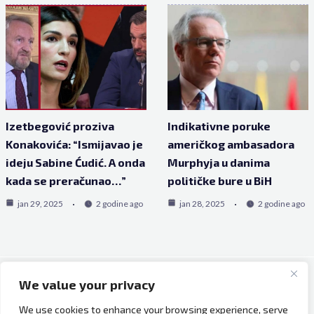
Izetbegović proziva
Indikativne poruke
Konakovića: “Ismijavao je
američkog ambasadora
ideju Sabine Ćudić. A onda
Murphyja u danima
kada se preračunao…”
političke bure u BiH
jan 29, 2025
2 godine ago
jan 28, 2025
2 godine ago
We value your privacy
Copyright © 2026 Bh Dijaspora.
We use cookies to enhance your browsing experience, serve
O nama