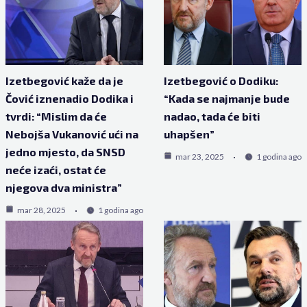
Izetbegović kaže da je
Izetbegović o Dodiku:
Čović iznenadio Dodika i
“Kada se najmanje bude
tvrdi: “Mislim da će
nadao, tada će biti
Nebojša Vukanović ući na
uhapšen”
jedno mjesto, da SNSD
mar 23, 2025
1 godina ago
neće izaći, ostat će
njegova dva ministra”
mar 28, 2025
1 godina ago