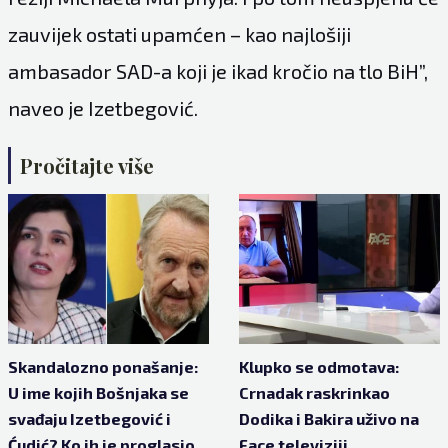
zauvijek ostati upamćen – kao najlošiji
ambasador SAD-a koji je ikad kročio na tlo BiH”,
naveo je Izetbegović.
Pročitajte više
Skandalozno ponašanje:
Klupko se odmotava:
U ime kojih Bošnjaka se
Crnadak raskrinkao
svađaju Izetbegović i
Dodika i Bakira uživo na
Ćudić? Ko ih je proglasio
Face televiziji,