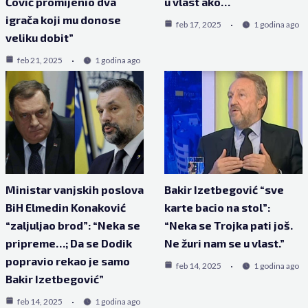
Čović promijenio dva
u vlast ako…
igrača koji mu donose
feb 17, 2025
1 godina ago
veliku dobit”
feb 21, 2025
1 godina ago
Ministar vanjskih poslova
Bakir Izetbegović “sve
BiH Elmedin Konaković
karte bacio na stol”:
“zaljuljao brod”: “Neka se
“Neka se Trojka pati još.
pripreme…; Da se Dodik
Ne žuri nam se u vlast.”
popravio rekao je samo
feb 14, 2025
1 godina ago
Bakir Izetbegović”
feb 14, 2025
1 godina ago