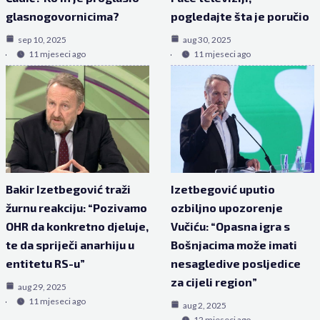
glasnogovornicima?
pogledajte šta je poručio
sep 10, 2025
aug 30, 2025
11 mjeseci ago
11 mjeseci ago
Bakir Izetbegović traži
Izetbegović uputio
žurnu reakciju: “Pozivamo
ozbiljno upozorenje
OHR da konkretno djeluje,
Vučiću: “Opasna igra s
te da spriječi anarhiju u
Bošnjacima može imati
entitetu RS-u”
nesagledive posljedice
za cijeli region”
aug 29, 2025
11 mjeseci ago
aug 2, 2025
12 mjeseci ago