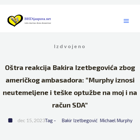
Skip
to
content
Izdvojeno
Oštra reakcija Bakira Izetbegovića zbog
američkog ambasadora: “Murphy iznosi
neutemeljene i teške optužbe na moj i na
račun SDA”
dec 15, 2023
Tag - 
Bakir Izetbegović
Michael Murphy