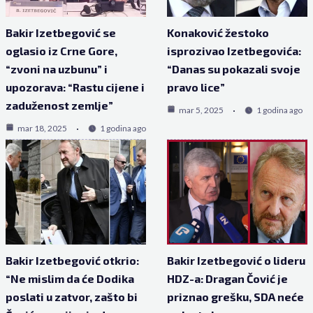
Bakir Izetbegović se
Konaković žestoko
oglasio iz Crne Gore,
isprozivao Izetbegovića:
“zvoni na uzbunu” i
“Danas su pokazali svoje
upozorava: “Rastu cijene i
pravo lice”
zaduženost zemlje”
mar 5, 2025
1 godina ago
mar 18, 2025
1 godina ago
Bakir Izetbegović otkrio:
Bakir Izetbegović o lideru
“Ne mislim da će Dodika
HDZ-a: Dragan Čović je
poslati u zatvor, zašto bi
priznao grešku, SDA neće