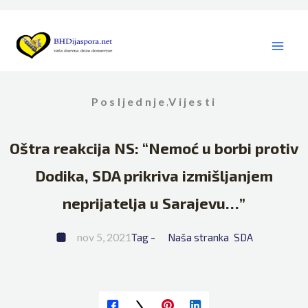
Skip
to
content
Posljednje
Vijesti
,
Oštra reakcija NS: “Nemoć u borbi protiv
Dodika, SDA prikriva izmišljanjem
neprijatelja u Sarajevu…”
nov 5, 2021
Tag - 
Naša stranka
SDA