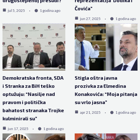
drugostepenoj presudi?”
reprezentacija’ Dodika i
Čovića”
jul 5, 2025
1 godina ago
jun 27, 2025
1 godina ago
Demokratska fronta, SDA
Stigla oštra javna
i Stranka za BiH teško
prozivka za Elmedina
optužuju: “Nasilje nad
Konakovića: “Moja pitanja
pravom i politička
su vrlo jasna”
bahatost stranaka Trojke
apr 21, 2025
1 godina ago
kulminirali su”
jun 17, 2025
1 godina ago