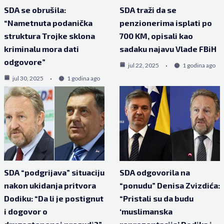
SDA se obrušila:
SDA traži da se
“Nametnuta podanička
penzionerima isplati po
struktura Trojke sklona
700 KM, opisali kao
kriminalu mora dati
sadaku najavu Vlade FBiH
odgovore”
jul 22, 2025
1 godina ago
jul 30, 2025
1 godina ago
SDA “podgrijava” situaciju
SDA odgovorila na
nakon ukidanja pritvora
“ponudu” Denisa Zvizdića:
Dodiku: “Da li je postignut
“Pristali su da budu
i dogovor o
‘muslimanska