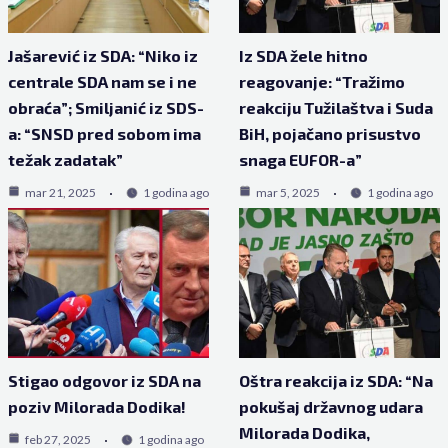
Jašarević iz SDA: “Niko iz
Iz SDA žele hitno
centrale SDA nam se i ne
reagovanje: “Tražimo
obraća”; Smiljanić iz SDS-
reakciju Tužilaštva i Suda
a: “SNSD pred sobom ima
BiH, pojačano prisustvo
težak zadatak”
snaga EUFOR-a”
mar 21, 2025
1 godina ago
mar 5, 2025
1 godina ago
Stigao odgovor iz SDA na
Oštra reakcija iz SDA: “Na
poziv Milorada Dodika!
pokušaj državnog udara
Milorada Dodika,
feb 27, 2025
1 godina ago