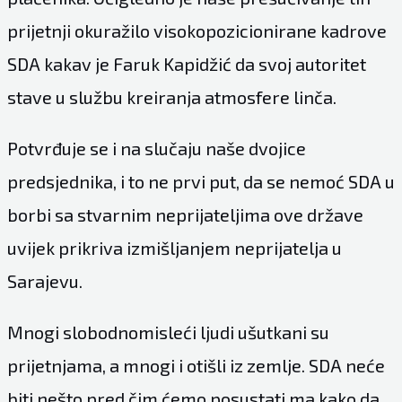
prijetnji okuražilo visokopozicionirane kadrove
SDA kakav je Faruk Kapidžić da svoj autoritet
stave u službu kreiranja atmosfere linča.
Potvrđuje se i na slučaju naše dvojice
predsjednika, i to ne prvi put, da se nemoć SDA u
borbi sa stvarnim neprijateljima ove države
uvijek prikriva izmišljanjem neprijatelja u
Sarajevu.
Mnogi slobodnomisleći ljudi ušutkani su
prijetnjama, a mnogi i otišli iz zemlje. SDA neće
biti nešto pred čim ćemo posustati ma kako da