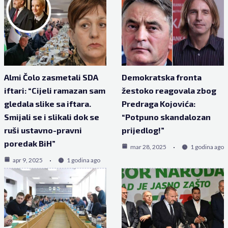
Almi Čolo zasmetali SDA
Demokratska fronta
iftari: “Cijeli ramazan sam
žestoko reagovala zbog
gledala slike sa iftara.
Predraga Kojovića:
Smijali se i slikali dok se
“Potpuno skandalozan
ruši ustavno-pravni
prijedlog!”
poredak BiH”
mar 28, 2025
1 godina ago
apr 9, 2025
1 godina ago