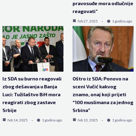
pravosuđe mora odlučnije
reagovati”
feb 27, 2025
1 godina ago
Iz SDA su burno reagovali
Oštro iz SDA: Ponovo na
zbog dešavanja u Banja
sceni Vučić kakvog
Luci: Tužilaštvo BiH mora
znamo, onaj koji prijeti
reagirati zbog zastave
“100 muslimana za jednog
Srbije
Srbina”
feb 14, 2025
1 godina ago
feb 13, 2025
1 godina ago