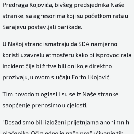
Predraga Kojovića, bivšeg predsjednika Naše
stranke, sa agresorima koji su početkom rata u
Sarajevu postavljali barikade.
U Našoj stranci smatraju da SDA namjerno
koristi uzavrelu atmosferu kako bi isprovocirala
incident čije bi žrtve bili oni koje direktno
prozivaju, u ovom slučaju Forto i Kojović.
Tim povodom oglasili su se iz Naše stranke,
saopćenje prenosimo u cjelosti.
“Dosad smo bili izloženi prijetnjama anonimnih
plaćenika. Očigledno je naše prešućivanje tih