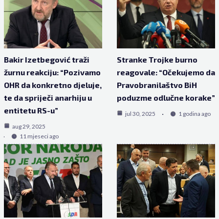
Bakir Izetbegović traži
Stranke Trojke burno
žurnu reakciju: “Pozivamo
reagovale: “Očekujemo da
OHR da konkretno djeluje,
Pravobranilaštvo BiH
te da spriječi anarhiju u
poduzme odlučne korake”
entitetu RS-u”
jul 30, 2025
1 godina ago
aug 29, 2025
11 mjeseci ago