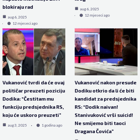
blokiraju rad
aug 6, 2025
12 mjeseci ago
aug 6, 2025
12 mjeseci ago
Vukanović tvrdi da će ovaj
Vukanović nakon presude
političar preuzeti poziciju
Dodiku otkrio da li će biti
Dodika: “Čestitam mu
kandidat za predsjednika
funkciju predsjednika RS,
RS: “Dodik naivan!
koju će uskoro preuzeti”
Stanivuković vrši suicid!
Ne smijemo biti taoci
aug 3, 2025
1 godina ago
Dragana Čovića”