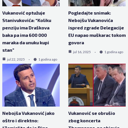
Vukanović optužuje
Pogledajte snimak:
Stanivukovića: “Koliku
Nebojšu Vukanovića
penziju ima Draškova
ispred zgrade Delegacije
baka pa ima 600 000
EU napao muškarac tokom
maraka da unuku kupi
govora
stan”
jul 16, 2025
1 godina ago
jul 22, 2025
1 godina ago
Nebojša Vukanović jako
Vukanović se obrušio
oštro i direktno:
zbog koncerta
“Zamislite da je Dino
Thompsona, pa objavio