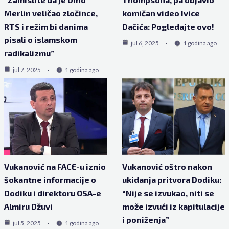
Merlin veličao zločince,
komičan video Ivice
RTS i režim bi danima
Dačića: Pogledajte ovo!
pisali o islamskom
jul 6, 2025
1 godina ago
radikalizmu”
jul 7, 2025
1 godina ago
Vukanović na FACE-u iznio
Vukanović oštro nakon
šokantne informacije o
ukidanja pritvora Dodiku:
Dodiku i direktoru OSA-e
“Nije se izvukao, niti se
Almiru Džuvi
može izvući iz kapitulacije
i poniženja”
jul 5, 2025
1 godina ago