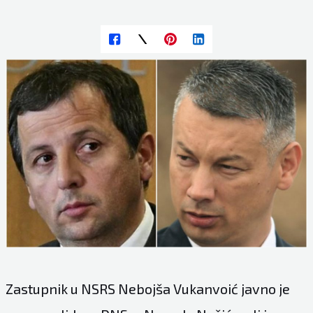
Zastupnik u NSRS Nebojša Vukanvoić javno je