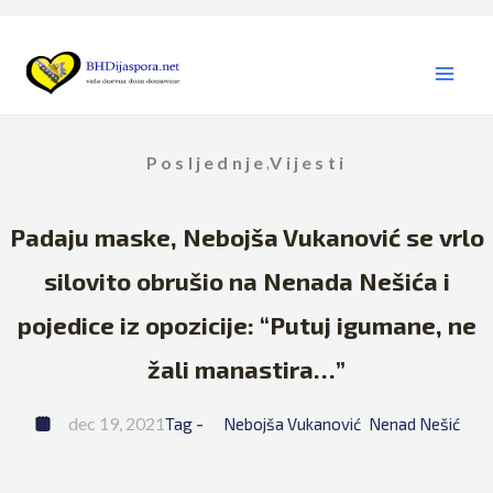
Skip
to
content
Posljednje
Vijesti
,
Padaju maske, Nebojša Vukanović se vrlo
silovito obrušio na Nenada Nešića i
pojedice iz opozicije: “Putuj igumane, ne
žali manastira…”
dec 19, 2021
Tag - 
Nebojša Vukanović
Nenad Nešić