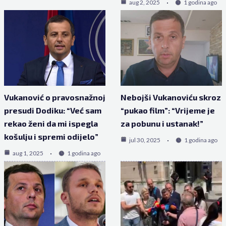
aug 2, 2025
1 godina ago
Vukanović o pravosnažnoj
Nebojši Vukanoviću skroz
presudi Dodiku: “Već sam
“pukao film”: “Vrijeme je
rekao ženi da mi ispegla
za pobunu i ustanak!”
košulju i spremi odijelo”
jul 30, 2025
1 godina ago
aug 1, 2025
1 godina ago