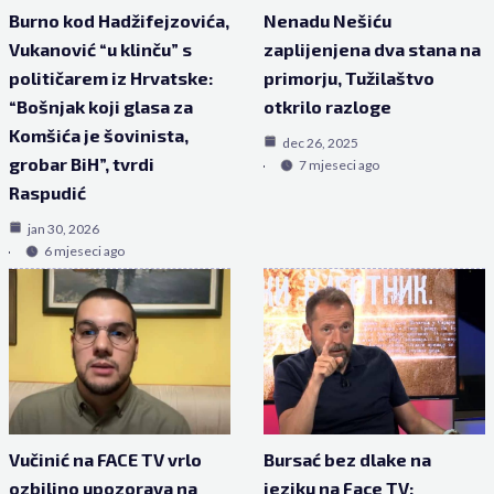
Burno kod Hadžifejzovića,
Nenadu Nešiću
Vukanović “u klinču” s
zaplijenjena dva stana na
političarem iz Hrvatske:
primorju, Tužilaštvo
“Bošnjak koji glasa za
otkrilo razloge
Komšića je šovinista,
dec 26, 2025
grobar BiH”, tvrdi
7 mjeseci ago
Raspudić
jan 30, 2026
6 mjeseci ago
Vučinić na FACE TV vrlo
Bursać bez dlake na
ozbiljno upozorava na
jeziku na Face TV: