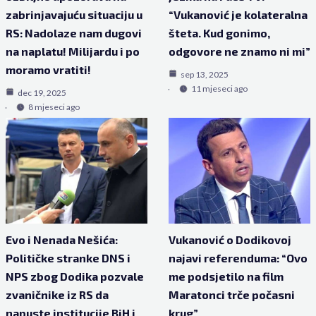
zabrinjavajuću situaciju u
“Vukanović je kolateralna
RS: Nadolaze nam dugovi
šteta. Kud gonimo,
na naplatu! Milijardu i po
odgovore ne znamo ni mi”
moramo vratiti!
sep 13, 2025
11 mjeseci ago
dec 19, 2025
8 mjeseci ago
Evo i Nenada Nešića:
Vukanović o Dodikovoj
Političke stranke DNS i
najavi referenduma: “Ovo
NPS zbog Dodika pozvale
me podsjetilo na film
zvaničnike iz RS da
Maratonci trče počasni
napuste institucije BiH i
krug”