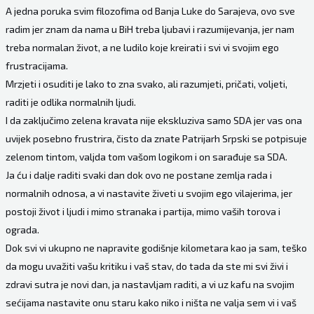
A jedna poruka svim filozofima od Banja Luke do Sarajeva, ovo sve
radim jer znam da nama u BiH treba ljubavi i razumijevanja, jer nam
treba normalan život, a ne ludilo koje kreirati i svi vi svojim ego
frustracijama.
Mrzjeti i osuditi je lako to zna svako, ali razumjeti, pričati, voljeti,
raditi je odlika normalnih ljudi.
I da zaključimo zelena kravata nije ekskluziva samo SDA jer vas ona
uvijek posebno frustrira, čisto da znate Patrijarh Srpski se potpisuje
zelenom tintom, valjda tom vašom logikom i on sarađuje sa SDA.
Ja ću i dalje raditi svaki dan dok ovo ne postane zemlja rada i
normalnih odnosa, a vi nastavite živeti u svojim ego vilajerima, jer
postoji život i ljudi i mimo stranaka i partija, mimo vaših torova i
ograda.
Dok svi vi ukupno ne napravite godišnje kilometara kao ja sam, teško
da mogu uvažiti vašu kritiku i vaš stav, do tada da ste mi svi živi i
zdravi sutra je novi dan, ja nastavljam raditi, a vi uz kafu na svojim
sećijama nastavite onu staru kako niko i ništa ne valja sem vi i vaš