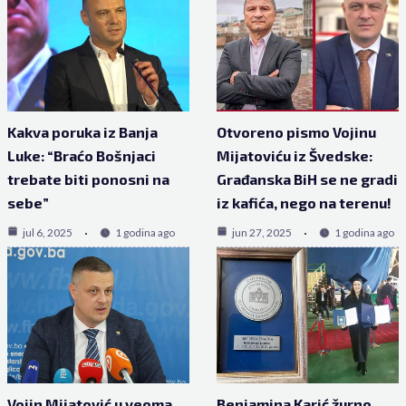
Kakva poruka iz Banja
Otvoreno pismo Vojinu
Luke: “Braćo Bošnjaci
Mijatoviću iz Švedske:
trebate biti ponosni na
Građanska BiH se ne gradi
sebe”
iz kafića, nego na terenu!
jul 6, 2025
1 godina ago
jun 27, 2025
1 godina ago
Vojin Mijatović u veoma
Benjamina Karić žurno