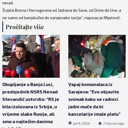
nerad.
Živjela Bosna i Hercegovina od Jadrana do Save, od Drine do Une, a
ne samo od banjalučke do sarajevake sećije”, napisao je Mijatović.
Pročitajte više
Okupljanje u Banja Luci,
Vapaj komunalaca iz
predsjednik NSRS Nenad
Sarajeva: “Evo objavite
Stevandić ustvrdio: “RS je
snimak kako se radnici
bila izolovana iz Srbije, u
jadni muče da bi
vrijeme slabe Rusije, ali
kancelarije imale platu”
smo u najtežim danima
jan 8, 2026
7 mjeseci ago