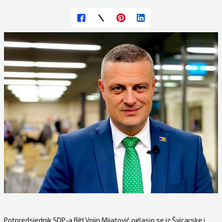
Potpredsjednik SDP-a BiH Vojin Mijatović oglasio se iz Švicarske i