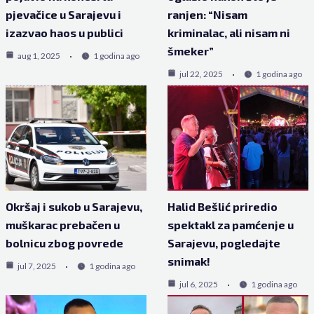
pjevačice u Sarajevu i
ranjen: “Nisam
izazvao haos u publici
kriminalac, ali nisam ni
šmeker”
aug 1, 2025
1 godina ago
jul 22, 2025
1 godina ago
Okršaj i sukob u Sarajevu,
Halid Bešlić priredio
muškarac prebačen u
spektakl za pamćenje u
bolnicu zbog povrede
Sarajevu, pogledajte
snimak!
jul 7, 2025
1 godina ago
jul 6, 2025
1 godina ago