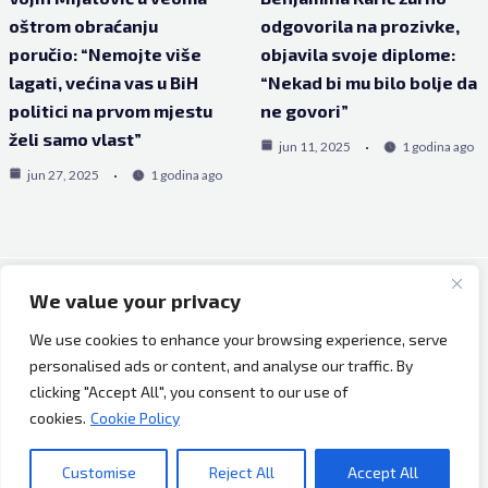
oštrom obraćanju
odgovorila na prozivke,
poručio: “Nemojte više
objavila svoje diplome:
lagati, većina vas u BiH
“Nekad bi mu bilo bolje da
politici na prvom mjestu
ne govori”
želi samo vlast”
jun 11, 2025
1 godina ago
jun 27, 2025
1 godina ago
We value your privacy
Copyright © 2026 Bh Dijaspora.
We use cookies to enhance your browsing experience, serve
O nama
personalised ads or content, and analyse our traffic. By
Marketing
clicking "Accept All", you consent to our use of
Uslovi korištenja
cookies.
Cookie Policy
Impressum
Kontakt
Customise
Reject All
Accept All