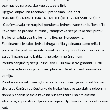
osvrnuo se na prozivke koje dolaze iz BiH.
Njegovu objavu na facebooku prenosimo u cjelosti.
“PAR RIJEČI ZABRINUTIMA SA BANJALUČKE I SARAJEVSKE SEĆIJE”
“Oduševljavaju me natpisi i poruke sa jedne strane banjlučke sećije
kako sam se prodao “turćina”, i sarajevske sećije kako sam protiv
trojke jer valjda bez trojke nema Bosne i Hercegovine.
Fascinantno je kako i jedna i druga sećija godinama samo priča i
priča, a niko prstom ne želi da makne iz svojih udobnih pozicija koje
su definisane samo kritikom, neradom i ne činjenjem.
Poruka banjlučkoj sećiji, “turci” žive u Turskoj, a svi građani BiH su
moji sugrađani i sa njima živim i planiram živjeti i praviti normalnu
zemlju.
Poruka sarajevakoj sećiji, Bosna i Hercegovina nije samo od Marijin
dvora do Čaršije i od šestorke do trojke, lijepo je laprdati iz udobnih i
dobro plaćenih pozicija kako na budžetu tako i na projektima
stranaca, al praviti zemlju sa svim njenim ljudima zahtjeva rad i samo
rad.