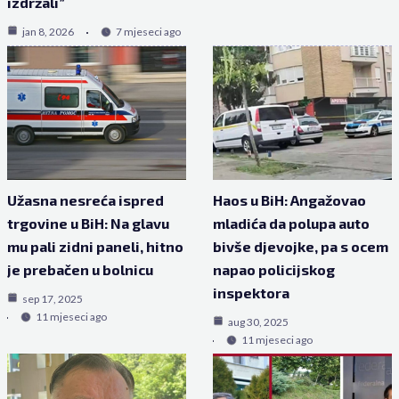
izdržali”
jan 8, 2026
7 mjeseci ago
Užasna nesreća ispred
Haos u BiH: Angažovao
trgovine u BiH: Na glavu
mladića da polupa auto
mu pali zidni paneli, hitno
bivše djevojke, pa s ocem
je prebačen u bolnicu
napao policijskog
inspektora
sep 17, 2025
11 mjeseci ago
aug 30, 2025
11 mjeseci ago