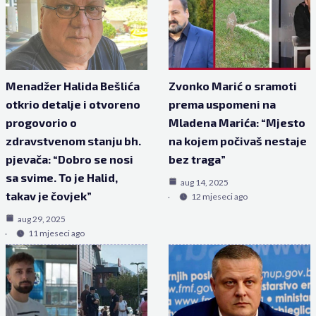
Menadžer Halida Bešlića
Zvonko Marić o sramoti
otkrio detalje i otvoreno
prema uspomeni na
progovorio o
Mladena Marića: “Mjesto
zdravstvenom stanju bh.
na kojem počivaš nestaje
pjevača: “Dobro se nosi
bez traga”
sa svime. To je Halid,
aug 14, 2025
takav je čovjek”
12 mjeseci ago
aug 29, 2025
11 mjeseci ago