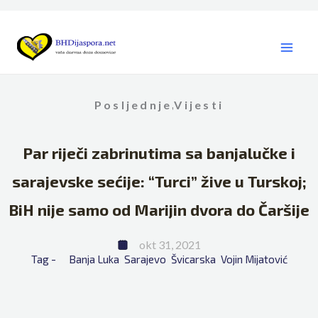
Skip
to
content
Posljednje
Vijesti
,
Par riječi zabrinutima sa banjalučke i
sarajevske sećije: “Turci” žive u Turskoj;
BiH nije samo od Marijin dvora do Čaršije
okt 31, 2021
Tag - 
Banja Luka
Sarajevo
Švicarska
Vojin Mijatović