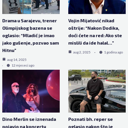
Drama u Sarajevu, trener
Vojin Mijatović nikad
Olimpijskog bazena se
oštrije: “Nakon Dodika,
oglasio: “Mladić je imao
doći ćete na red: Ako ste
jako gušenje, pozvao sam
mislili da ide halal…”
Hitnu”
aug 2, 2025
1 godina ago
aug 14, 2025
12 mjeseci ago
Dino Merlin se iznenada
Poznati bh. reper se
pojavio na koncertu
oglasio nakon što je