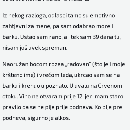
Iz nekog razloga, odlasci tamo su emotivno
zahtjevni za mene, pa sam odabrao more i
barku. Ustao sam rano, a i tek sam 39 dana tu,
nisam još uvek spreman.
Naoružan bocom rozea „radovan“ (što je i moje
kršteno ime) i vrećom leda, ukrcao sam se na
barku i krenuo u poznato. U uvalu na Crvenom
otoku. Vino ne otvaram prije 12, jer imam staro
pravilo da se ne pije prije podneva. Кo pije pre
podneva, sigurno je alkos.