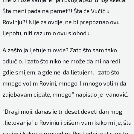
Šta meni pada na pamet?! Šta će Vučić u
Rovinju?! Nije za ovdje, ne bi prepoznao ovu
ljepotu, niti razumio ovu slobodu.
A zašto ja ljetujem ovde? Zato što sam tako
odlučio. I zato što niko ne može da mi naredi
gdje smijem, a gde ne, da ljetujem. I zato što
mnogo volim Rovinj, mnogo. I mnogo volim da
zajebavam cipale, mnogo.” napisao je Ivanović.
“Dragi moji, danas je trideset deveti dan mog
„ljetovanja“ u Rovinju i pišem vam kako mi je, šta
radim i kako se provodim. Posljednji put sam to