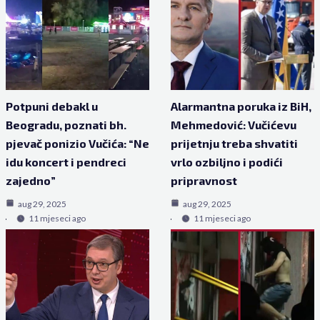
Potpuni debakl u
Alarmantna poruka iz BiH,
Beogradu, poznati bh.
Mehmedović: Vučićevu
pjevač ponizio Vučića: “Ne
prijetnju treba shvatiti
idu koncert i pendreci
vrlo ozbiljno i podići
zajedno”
pripravnost
aug 29, 2025
aug 29, 2025
11 mjeseci ago
11 mjeseci ago