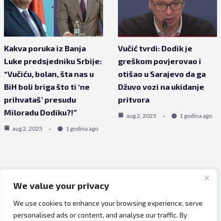
Kakva poruka iz Banja
Vučić tvrdi: Dodik je
Luke predsjedniku Srbije:
greškom povjerovao i
“Vučiću, bolan, šta nas u
otišao u Sarajevo da ga
BiH boli briga što ti ‘ne
Džuvo vozi na ukidanje
prihvataš’ presudu
pritvora
Miloradu Dodiku?!”
aug 2, 2025
1 godina ago
aug 2, 2025
1 godina ago
We value your privacy
Copyright © 2026 Bh Dijaspora.
We use cookies to enhance your browsing experience, serve
O nama
personalised ads or content, and analyse our traffic. By
Marketing