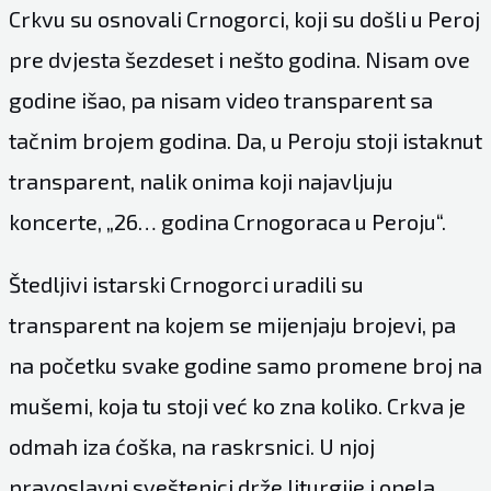
Crkvu su osnovali Crnogorci, koji su došli u Peroj
pre dvjesta šezdeset i nešto godina. Nisam ove
godine išao, pa nisam video transparent sa
tačnim brojem godina. Da, u Peroju stoji istaknut
transparent, nalik onima koji najavljuju
koncerte, „26… godina Crnogoraca u Peroju“.
Štedljivi istarski Crnogorci uradili su
transparent na kojem se mijenjaju brojevi, pa
na početku svake godine samo promene broj na
mušemi, koja tu stoji već ko zna koliko. Crkva je
odmah iza ćoška, na raskrsnici. U njoj
pravoslavni sveštenici drže liturgije i opela,