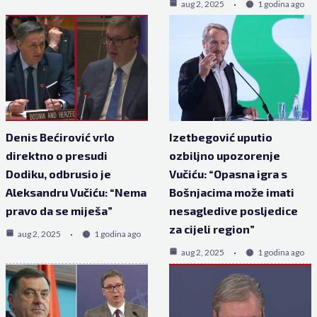
aug 2, 2025
1 godina ago
Denis Bećirović vrlo
Izetbegović uputio
direktno o presudi
ozbiljno upozorenje
Dodiku, odbrusio je
Vučiću: “Opasna igra s
Aleksandru Vučiću: “Nema
Bošnjacima može imati
pravo da se miješa”
nesagledive posljedice
za cijeli region”
aug 2, 2025
1 godina ago
aug 2, 2025
1 godina ago