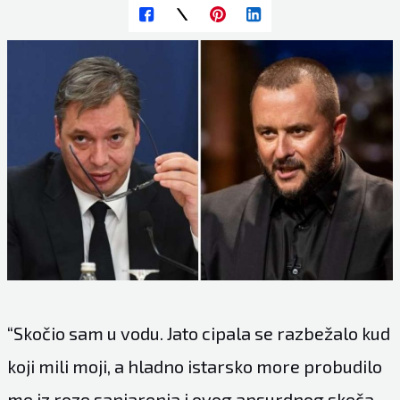
“Skočio sam u vodu. Jato cipala se razbežalo kud
koji mili moji, a hladno istarsko more probudilo
me iz roze sanjarenja i ovog apsurdnog skeča.