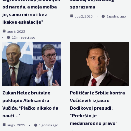
od naroda, a moja molba
sporazuma
je, samo mirno i bez
aug 2, 2025
1 godina ago
ikakve eskalacije”
aug 6, 2025
12 mjeseci ago
Zukan Helez brutalno
Političar iz Srbije kontra
poklopio Aleksandra
Vučićevih izjava o
Vučića: “Plačko nikako da
Dodikovoj presudi:
nauči…”
“Prekršio je
međunarodno pravo”
aug 2, 2025
1 godina ago