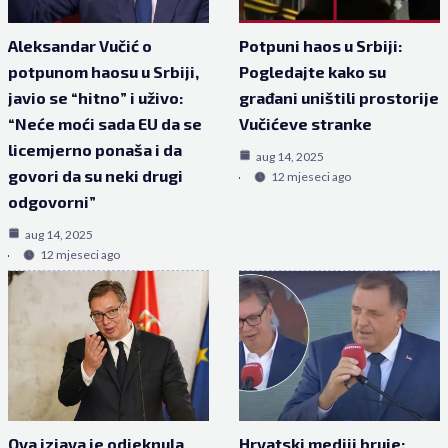
Aleksandar Vučić o
Potpuni haos u Srbiji:
potpunom haosu u Srbiji,
Pogledajte kako su
javio se “hitno” i uživo:
građani uništili prostorije
“Neće moći sada EU da se
Vučićeve stranke
licemjerno ponaša i da
aug 14, 2025
govori da su neki drugi
12 mjeseci ago
odgovorni”
aug 14, 2025
12 mjeseci ago
Ova izjava je odjeknula
Hrvatski mediji bruje: