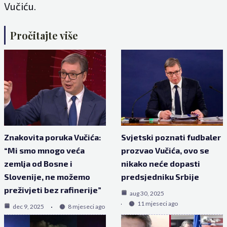
Vučiću.
Pročitajte više
Znakovita poruka Vučića:
Svjetski poznati fudbaler
“Mi smo mnogo veća
prozvao Vučića, ovo se
zemlja od Bosne i
nikako neće dopasti
Slovenije, ne možemo
predsjedniku Srbije
preživjeti bez rafinerije”
aug 30, 2025
11 mjeseci ago
dec 9, 2025
8 mjeseci ago