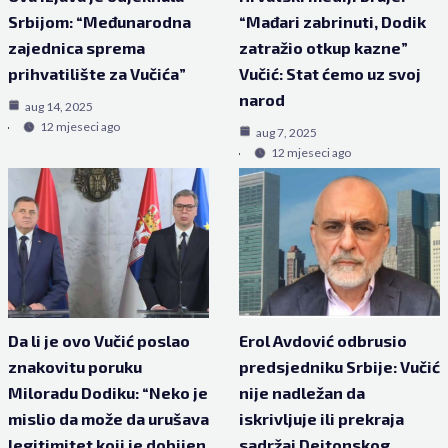
Srbijom: “Međunarodna
“Mađari zabrinuti, Dodik
zajednica sprema
zatražio otkup kazne”
prihvatilište za Vučića”
Vučić: Stat ćemo uz svoj
narod
aug 14, 2025
12 mjeseci ago
aug 7, 2025
12 mjeseci ago
Da li je ovo Vučić poslao
Erol Avdović odbrusio
znakovitu poruku
predsjedniku Srbije: Vučić
Miloradu Dodiku: “Neko je
nije nadležan da
mislio da može da urušava
iskrivljuje ili prekraja
legitimitet koji je dobijen
sadržaj Dejtonskog