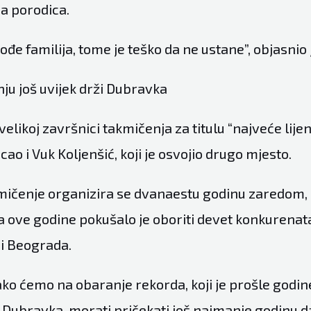
ja porodica.
e familija, tome je teško da ne ustane”, objasnio 
ju još uvijek drži Dubravka
velikoj završnici takmičenja za titulu “najveće lije
cao i Vuk Koljenšić, koji je osvojio drugo mjesto.
ičenje organizira se dvanaestu godinu zaredom, 
ja ove godine pokušalo je oboriti devet konkurenat
i Beograda.
kako ćemo na obaranje rekorda, koji je prošle godin
Dubravka, morati pričekati još najmanje godinu d