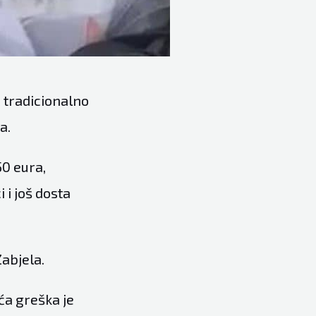
ć tradicionalno
a.
50 eura,
 i još dosta
Zabjela.
eća greška je