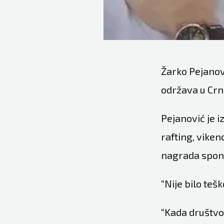
Žarko Pejanovi
održava u Crn
Pejanović je i
rafting, viken
nagrada spon
“Nije bilo tešk
“Kada društvo 