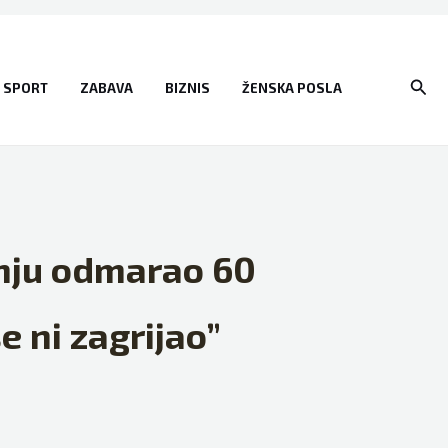
Sear
SPORT
ZABAVA
BIZNIS
ŽENSKA POSLA
anju odmarao 60
e ni zagrijao”