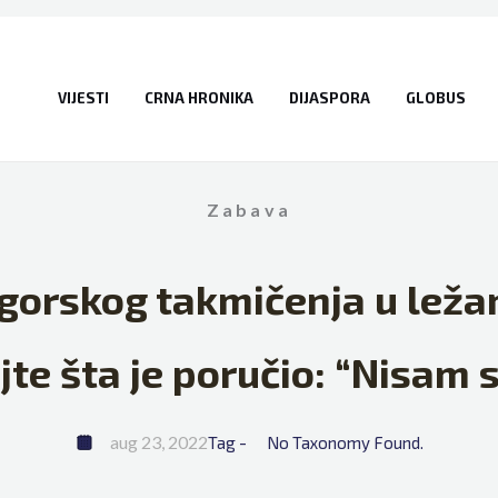
VIJESTI
CRNA HRONIKA
DIJASPORA
GLOBUS
Zabava
gorskog takmičenja u lež
jte šta je poručio: “Nisam s
aug 23, 2022
Tag - 
No Taxonomy Found.