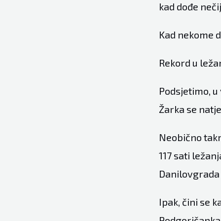
kad dođe neči
Kad nekome dođ
Rekord u ležan
Podsjetimo, u 
Žarka se natje
Neobično takm
117 sati ležan
Danilovgrada 
Ipak, čini se 
Podgoričanka 