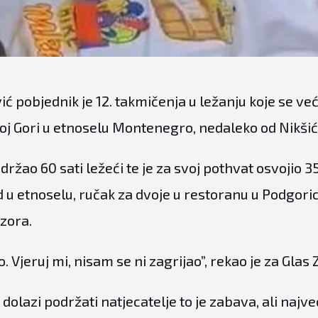
ć pobjednik je 12. takmičenja u ležanju koje se ve
oj Gori u etnoselu Montenegro, nedaleko od Nikšić
zdržao 60 sati ležeći te je za svoj pothvat osvojio 3
d u etnoselu, ručak za dvoje u restoranu u Podgorici
zora.
o. Vjeruj mi, nisam se ni zagrijao”, rekao je za Glas 
dolazi podržati natjecatelje to je zabava, ali najv