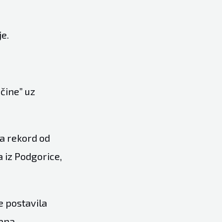
je.
nčine” uz
a rekord od
a iz Podgorice,
e postavila
ana.