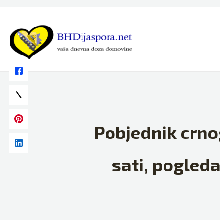
Skip
to
content
Pobjednik crno
sati, pogleda