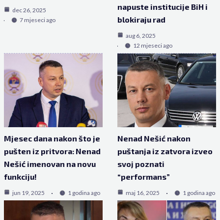
napuste institucije BiH i
dec 26, 2025
blokiraju rad
7 mjeseci ago
aug 6, 2025
12 mjeseci ago
Mjesec dana nakon što je
Nenad Nešić nakon
pušten iz pritvora: Nenad
puštanja iz zatvora izveo
Nešić imenovan na novu
svoj poznati
funkciju!
“performans”
jun 19, 2025
1 godina ago
maj 16, 2025
1 godina ago