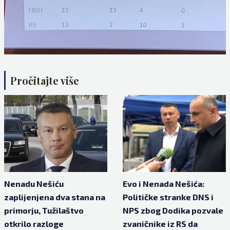
Pročitajte više
Nenadu Nešiću
Evo i Nenada Nešića:
zaplijenjena dva stana na
Političke stranke DNS i
primorju, Tužilaštvo
NPS zbog Dodika pozvale
otkrilo razloge
zvaničnike iz RS da