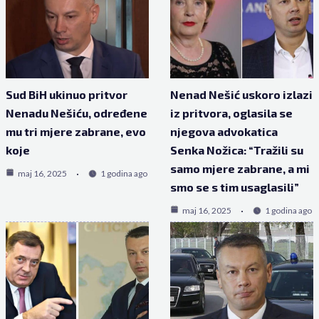
Sud BiH ukinuo pritvor
Nenad Nešić uskoro izlazi
Nenadu Nešiću, određene
iz pritvora, oglasila se
mu tri mjere zabrane, evo
njegova advokatica
koje
Senka Nožica: “Tražili su
samo mjere zabrane, a mi
maj 16, 2025
1 godina ago
smo se s tim usaglasili”
maj 16, 2025
1 godina ago