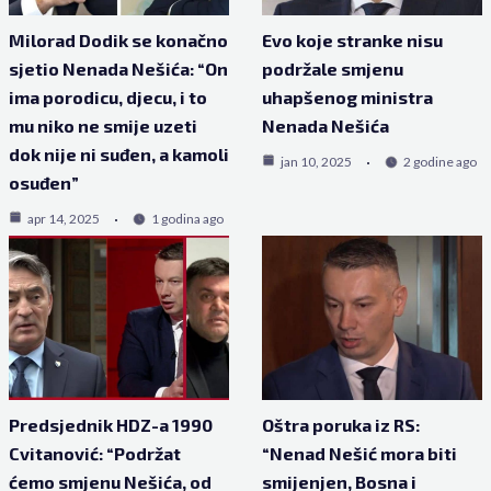
Milorad Dodik se konačno
Evo koje stranke nisu
sjetio Nenada Nešića: “On
podržale smjenu
ima porodicu, djecu, i to
uhapšenog ministra
mu niko ne smije uzeti
Nenada Nešića
dok nije ni suđen, a kamoli
jan 10, 2025
2 godine ago
osuđen”
apr 14, 2025
1 godina ago
Predsjednik HDZ-a 1990
Oštra poruka iz RS:
Cvitanović: “Podržat
“Nenad Nešić mora biti
ćemo smjenu Nešića, od
smijenjen, Bosna i