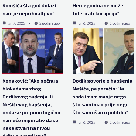
Komšića šta god dolazi
Hercegovina ne može
nam je neprihvatljivo”
tolerirati korupciju”
jan 7, 2025
2 godine ago
jan 6, 2025
2 godine ago
Konaković: “Ako počnu s
Dodik govorio o hapšenju
blokadama zbog
Nešića, pa poručio: “Ja
Dodikovog suđenja ili
sada imam manje nego
Nešićevog hapšenja,
što sam imao prije nego
onda se potpuno logično
što sam ušao u politiku”
nameće imperativ da se
jan 6, 2025
2 godine ago
neke stvari na nivou
države promijene”