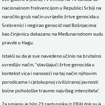
nacionalnom frekvencijom u Republici Srbiji na
naročito grub način uvrijedio žrtve genocida u
Srebrenici i negirao genocid nad Bošnjacima
kao činjenicu dokazanu na Međunarodnom sudu
pravde u Hagu.
Istakli su da je sve navedeno učinio na brutalno
uvredljiv način, “stavljajući žrtve genocida u
kontekst vica i nanoseći na taj način njihovim
porodicama i cjelokupnoj civiliziranoj javnosti
bolne psihološke traume najvišeg intenziteta”.
Za smjenu je bilo 23 zastupnika iz FBiH dok su 4