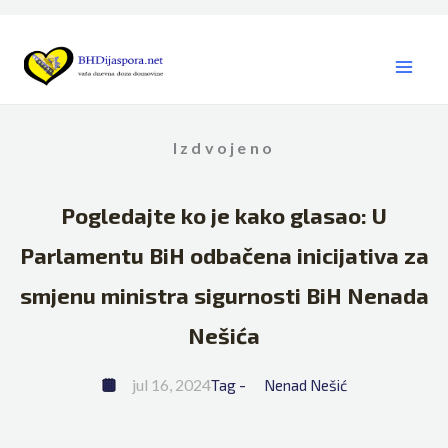
Skip
to
content
Izdvojeno
Pogledajte ko je kako glasao: U
Parlamentu BiH odbačena inicijativa za
smjenu ministra sigurnosti BiH Nenada
Nešića
jul 16, 2024
Tag - 
Nenad Nešić