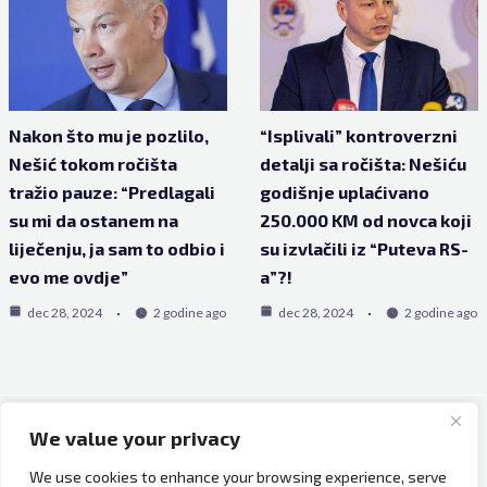
Nakon što mu je pozlilo,
“Isplivali” kontroverzni
Nešić tokom ročišta
detalji sa ročišta: Nešiću
tražio pauze: “Predlagali
godišnje uplaćivano
su mi da ostanem na
250.000 KM od novca koji
liječenju, ja sam to odbio i
su izvlačili iz “Puteva RS-
evo me ovdje”
a”?!
dec 28, 2024
2 godine ago
dec 28, 2024
2 godine ago
We value your privacy
Copyright © 2026 Bh Dijaspora.
We use cookies to enhance your browsing experience, serve
O nama