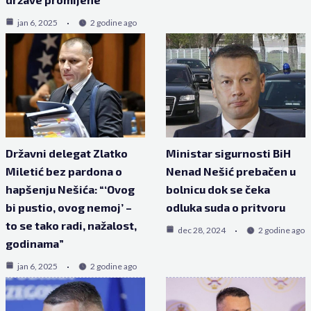
jan 6, 2025
2 godine ago
Državni delegat Zlatko
Ministar sigurnosti BiH
Miletić bez pardona o
Nenad Nešić prebačen u
hapšenju Nešića: “‘Ovog
bolnicu dok se čeka
bi pustio, ovog nemoj’ –
odluka suda o pritvoru
to se tako radi, nažalost,
dec 28, 2024
2 godine ago
godinama”
jan 6, 2025
2 godine ago