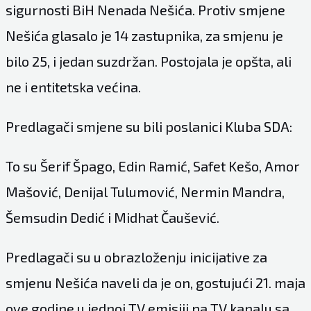
sigurnosti BiH Nenada Nešića. Protiv smjene
Nešića glasalo je 14 zastupnika, za smjenu je
bilo 25, i jedan suzdržan. Postojala je opšta, ali
ne i entitetska većina.
Predlagači smjene su bili poslanici Kluba SDA:
To su Šerif Špago, Edin Ramić, Safet Kešo, Amor
Mašović, Denijal Tulumović, Nermin Mandra,
Šemsudin Dedić i Midhat Čaušević.
Predlagači su u obrazloženju inicijative za
smjenu Nešića naveli da je on, gostujući 21. maja
ove godine u jednoj TV emisiji na TV kanalu sa