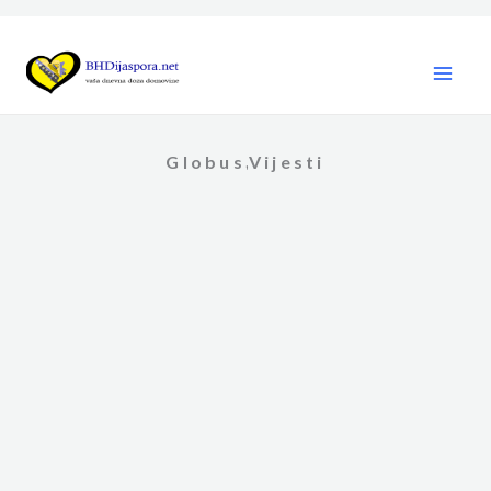
Skip
to
content
Globus
Vijesti
,