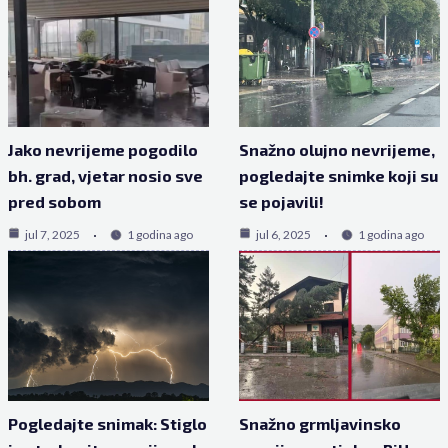
Jako nevrijeme pogodilo
Snažno olujno nevrijeme,
bh. grad, vjetar nosio sve
pogledajte snimke koji su
pred sobom
se pojavili!
jul 7, 2025
1 godina ago
jul 6, 2025
1 godina ago
Pogledajte snimak: Stiglo
Snažno grmljavinsko