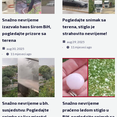
Snažno nevrijeme
Pogledajte snimak sa
izazvalo haos širom BiH,
terena, stiglo je
pogledajte prizore sa
strahovito nevrijeme!
terena
aug 29, 2025
11 mjeseci ago
aug 30, 2025
11 mjeseci ago
Snažno nevrijeme u bh.
Snažno nevrijeme
susjedstvu: Pogledajte
praćeno ledom stiglo u
snimke sa lica mjesta!
BiH, pogledajte snimak sa