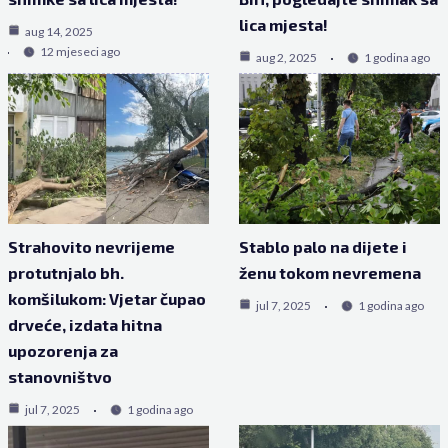
lica mjesta!
aug 14, 2025
12 mjeseci ago
aug 2, 2025
1 godina ago
Strahovito nevrijeme
Stablo palo na dijete i
protutnjalo bh.
ženu tokom nevremena
komšilukom: Vjetar čupao
jul 7, 2025
1 godina ago
drveće, izdata hitna
upozorenja za
stanovništvo
jul 7, 2025
1 godina ago