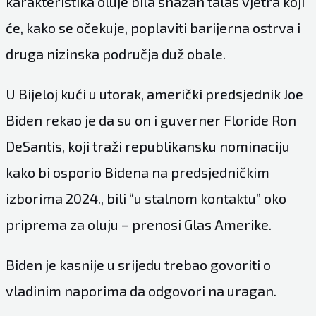
karakteristika oluje bila snažan talas vjetra koji
će, kako se očekuje, poplaviti barijerna ostrva i
druga nizinska područja duž obale.
U Bijeloj kući u utorak, američki predsjednik Joe
Biden rekao je da su on i guverner Floride Ron
DeSantis, koji traži republikansku nominaciju
kako bi osporio Bidena na predsjedničkim
izborima 2024., bili “u stalnom kontaktu” oko
priprema za oluju – prenosi
Glas Amerike
.
Biden je kasnije u srijedu trebao govoriti o
vladinim naporima da odgovori na uragan.