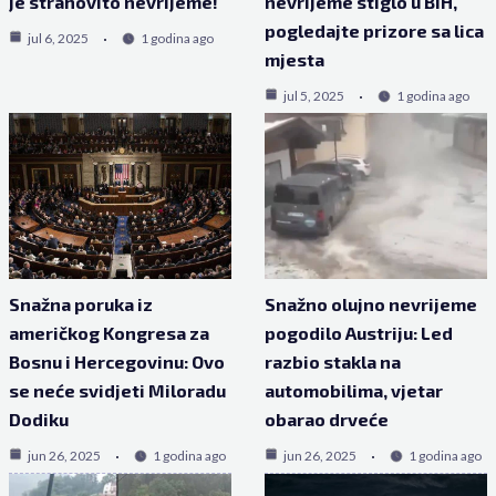
je strahovito nevrijeme!
nevrijeme stiglo u BiH,
pogledajte prizore sa lica
jul 6, 2025
1 godina ago
mjesta
jul 5, 2025
1 godina ago
Snažna poruka iz
Snažno olujno nevrijeme
američkog Kongresa za
pogodilo Austriju: Led
Bosnu i Hercegovinu: Ovo
razbio stakla na
se neće svidjeti Miloradu
automobilima, vjetar
Dodiku
obarao drveće
jun 26, 2025
1 godina ago
jun 26, 2025
1 godina ago