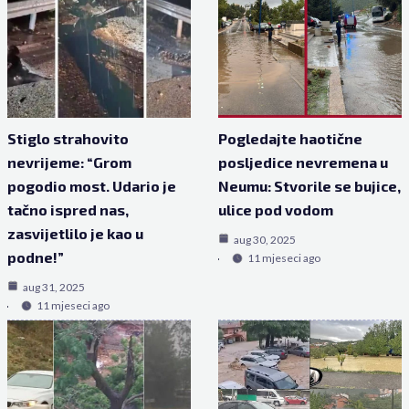
Stiglo strahovito
Pogledajte haotične
nevrijeme: “Grom
posljedice nevremena u
pogodio most. Udario je
Neumu: Stvorile se bujice,
tačno ispred nas,
ulice pod vodom
zasvijetlilo je kao u
aug 30, 2025
podne!”
11 mjeseci ago
aug 31, 2025
11 mjeseci ago