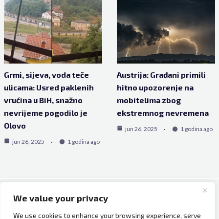
Grmi, sijeva, voda teče
Austrija: Građani primili
ulicama: Usred paklenih
hitno upozorenje na
vrućina u BiH, snažno
mobitelima zbog
nevrijeme pogodilo je
ekstremnog nevremena
Olovo
jun 26, 2025
1 godina ago
jun 26, 2025
1 godina ago
We value your privacy
Copyright © 2026 Bh Dijaspora.
We use cookies to enhance your browsing experience, serve
O nama