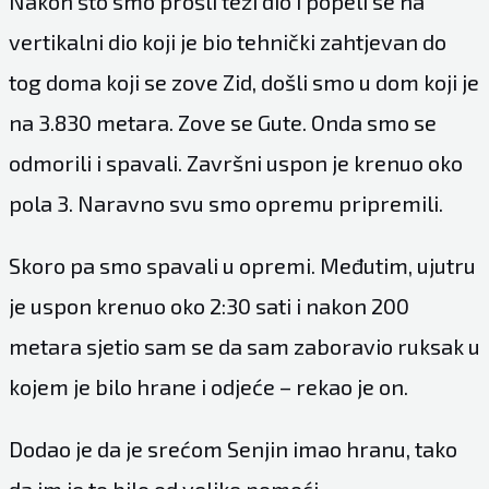
Nakon što smo prošli teži dio i popeli se na
vertikalni dio koji je bio tehnički zahtjevan do
tog doma koji se zove Zid, došli smo u dom koji je
na 3.830 metara. Zove se Gute. Onda smo se
odmorili i spavali. Završni uspon je krenuo oko
pola 3. Naravno svu smo opremu pripremili.
Skoro pa smo spavali u opremi. Međutim, ujutru
je uspon krenuo oko 2:30 sati i nakon 200
metara sjetio sam se da sam zaboravio ruksak u
kojem je bilo hrane i odjeće – rekao je on.
Dodao je da je srećom Senjin imao hranu, tako
da im je to bilo od velike pomoći.