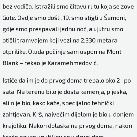
bez vodiča. Istražili smo čitavu rutu koja se zove
Gute. Ovdje smo došli, 19. smo stigli u Šamoni,
gdje smo prespavali jednu noć, a ujutru smo
otišli tramvajem koji vozi na 2.330 metara,
otprilike. Otuda počinje sam uspon na Mont
Blank – rekao je Karamehmedović.
Ističe da im je do prvog doma trebalo oko 2 i po
sata. Na terenu bilo je dosta kamenja, pijeska,
ali nije bio, kako kaže, specijalno tehnički
zahtjevan. Krš, najvećim dijelom je bio u donjem
krajoliku. Nakon dolaska na prvog doma, nakon
kraće pauze uputili su se u drugi dom.