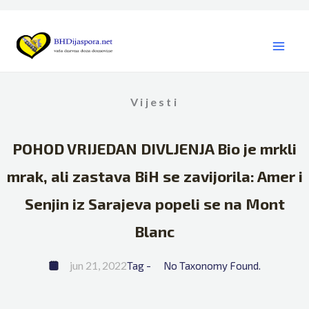
Skip
to
content
Vijesti
POHOD VRIJEDAN DIVLJENJA Bio je mrkli
mrak, ali zastava BiH se zavijorila: Amer i
Senjin iz Sarajeva popeli se na Mont
Blanc
jun 21, 2022
Tag - 
No Taxonomy Found.