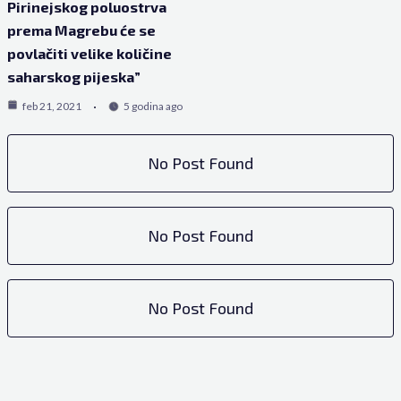
Pirinejskog poluostrva
prema Magrebu će se
povlačiti velike količine
saharskog pijeska”
feb 21, 2021
5 godina ago
No Post Found
No Post Found
No Post Found