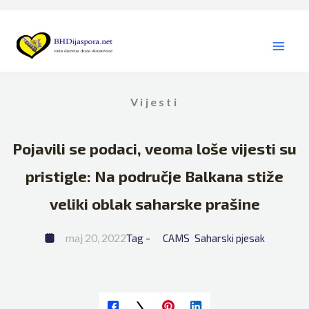
Skip
to
content
Vijesti
Pojavili se podaci, veoma loše vijesti su
pristigle: Na područje Balkana stiže
veliki oblak saharske prašine
maj 20, 2022
Tag - 
CAMS
Saharski pjesak