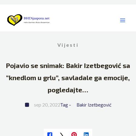
Skip
to
content
Vijesti
Pojavio se snimak: Bakir Izetbegović sa
“knedlom u grlu”, savladale ga emocije,
pogledajte…
sep 20, 2022
Tag - 
Bakir Izetbegović