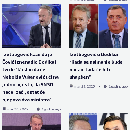
Izetbegović kaže da je
Izetbegović o Dodiku:
Čović iznenadio Dodika i
“Kada se najmanje bude
tvrdi: “Mislim da će
nadao, tada će biti
Nebojša Vukanović ući na
uhapšen”
jedno mjesto, da SNSD
mar 23, 2025
1 godina ago
neće izaći, ostat će
njegova dva ministra”
mar 28, 2025
1 godina ago