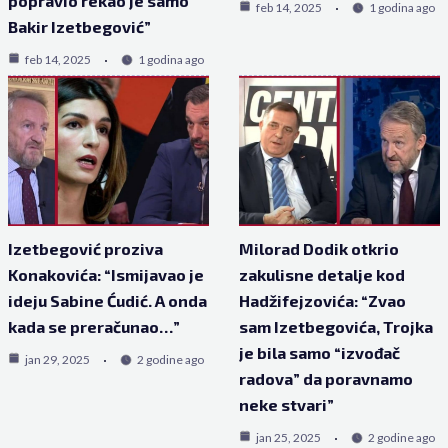
popravio rekao je samo
feb 14, 2025
1 godina ago
Bakir Izetbegović”
feb 14, 2025
1 godina ago
Izetbegović proziva
Milorad Dodik otkrio
Konakovića: “Ismijavao je
zakulisne detalje kod
ideju Sabine Ćudić. A onda
Hadžifejzovića: “Zvao
kada se preračunao…”
sam Izetbegovića, Trojka
je bila samo “izvođač
jan 29, 2025
2 godine ago
radova” da poravnamo
neke stvari”
jan 25, 2025
2 godine ago