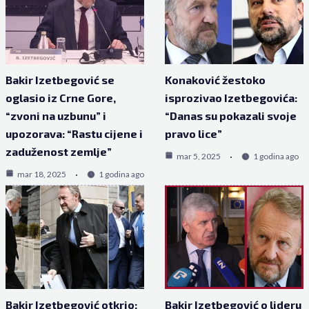
Bakir Izetbegović se
Konaković žestoko
oglasio iz Crne Gore,
isprozivao Izetbegovića:
“zvoni na uzbunu” i
“Danas su pokazali svoje
upozorava: “Rastu cijene i
pravo lice”
zaduženost zemlje”
mar 5, 2025
1 godina ago
mar 18, 2025
1 godina ago
Bakir Izetbegović otkrio:
Bakir Izetbegović o lideru