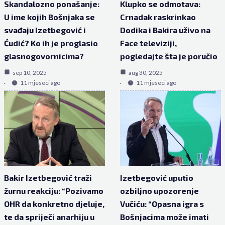
Skandalozno ponašanje:
Klupko se odmotava:
U ime kojih Bošnjaka se
Crnadak raskrinkao
svađaju Izetbegović i
Dodika i Bakira uživo na
Ćudić? Ko ih je proglasio
Face televiziji,
glasnogovornicima?
pogledajte šta je poručio
sep 10, 2025
aug 30, 2025
11 mjeseci ago
11 mjeseci ago
Bakir Izetbegović traži
Izetbegović uputio
žurnu reakciju: “Pozivamo
ozbiljno upozorenje
OHR da konkretno djeluje,
Vučiću: “Opasna igra s
te da spriječi anarhiju u
Bošnjacima može imati