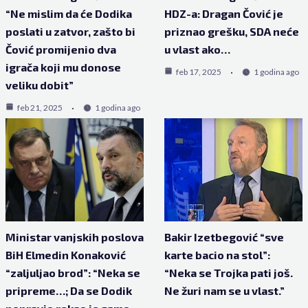
“Ne mislim da će Dodika
HDZ-a: Dragan Čović je
poslati u zatvor, zašto bi
priznao grešku, SDA neće
Čović promijenio dva
u vlast ako…
igrača koji mu donose
feb 17, 2025
1 godina ago
veliku dobit”
feb 21, 2025
1 godina ago
Ministar vanjskih poslova
Bakir Izetbegović “sve
BiH Elmedin Konaković
karte bacio na stol”:
“zaljuljao brod”: “Neka se
“Neka se Trojka pati još.
pripreme…; Da se Dodik
Ne žuri nam se u vlast.”