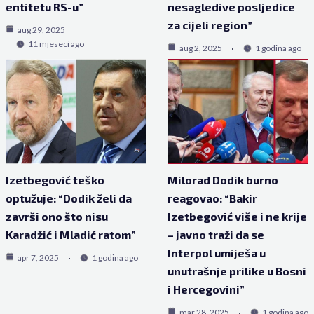
entitetu RS-u”
nesagledive posljedice
za cijeli region”
aug 29, 2025
11 mjeseci ago
aug 2, 2025
1 godina ago
Izetbegović teško
Milorad Dodik burno
optužuje: “Dodik želi da
reagovao: “Bakir
završi ono što nisu
Izetbegović više i ne krije
Karadžić i Mladić ratom”
– javno traži da se
Interpol umiješa u
apr 7, 2025
1 godina ago
unutrašnje prilike u Bosni
i Hercegovini”
mar 28, 2025
1 godina ago