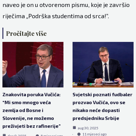
naveo je on u otvorenom pismu, koje je završio
riječima „Podrška studentima od srca!“.
Pročitajte više
Znakovita poruka Vučića:
Svjetski poznati fudbaler
“Mi smo mnogo veća
prozvao Vučića, ovo se
zemlja od Bosne i
nikako neće dopasti
Slovenije, ne možemo
predsjedniku Srbije
preživjeti bez rafinerije”
aug 30, 2025
11 mjeseci ago
dec 9, 2025
8 mjeseci ago