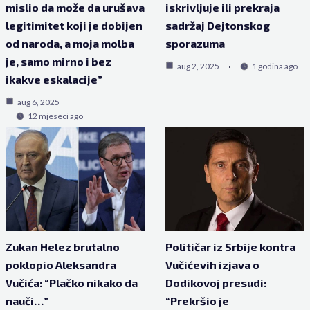
mislio da može da urušava
iskrivljuje ili prekraja
legitimitet koji je dobijen
sadržaj Dejtonskog
od naroda, a moja molba
sporazuma
je, samo mirno i bez
aug 2, 2025
1 godina ago
ikakve eskalacije”
aug 6, 2025
12 mjeseci ago
Zukan Helez brutalno
Političar iz Srbije kontra
poklopio Aleksandra
Vučićevih izjava o
Vučića: “Plačko nikako da
Dodikovoj presudi:
nauči…”
“Prekršio je