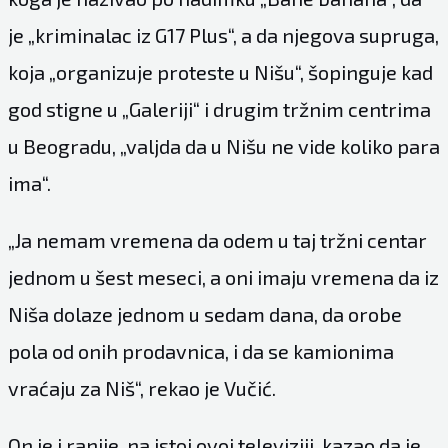
je „kriminalac iz G17 Plus“, a da njegova supruga,
koja „organizuje proteste u Nišu“, šopinguje kad
god stigne u „Galeriji“ i drugim tržnim centrima
u Beogradu, „valjda da u Nišu ne vide koliko para
ima“.
„Ja nemam vremena da odem u taj tržni centar
jednom u šest meseci, a oni imaju vremena da iz
Niša dolaze jednom u sedam dana, da orobe
pola od onih prodavnica, i da se kamionima
vraćaju za Niš“, rekao je Vučić.
On je i ranije, na istoj ovoj televiziji, kazao da je,