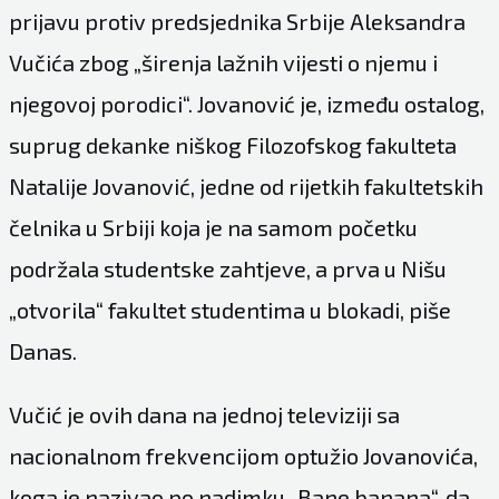
prijavu protiv predsjednika Srbije Aleksandra
Vučića zbog „širenja lažnih vijesti o njemu i
njegovoj porodici“. Jovanović je, između ostalog,
suprug dekanke niškog Filozofskog fakulteta
Natalije Jovanović, jedne od rijetkih fakultetskih
čelnika u Srbiji koja je na samom početku
podržala studentske zahtjeve, a prva u Nišu
„otvorila“ fakultet studentima u blokadi, piše
Danas.
Vučić je ovih dana na jednoj televiziji sa
nacionalnom frekvencijom optužio Jovanovića,
koga je nazivao po nadimku „Bane banana“, da