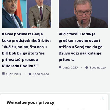
Kakva poruka iz Banja
Vučić tvrdi: Dodik je
Luke predsjedniku Srbije:
greškom povjerovao i
“Vučiću, bolan, šta nas u
otišao u Sarajevo da ga
BiH boli briga što ti ‘ne
Džuvo vozi na ukidanje
prihvataš’ presudu
pritvora
Miloradu Dodiku?!”
aug 2, 2025
1 godina ago
aug 2, 2025
1 godina ago
We value your privacy
Copyright © 2026 Bh Dijaspora.