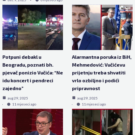
Potpuni debakl u
Alarmantna poruka iz BiH,
Beogradu, poznati bh.
Mehmedović: Vučićevu
pjevač ponizio Vučića: “Ne
prijetnju treba shvatiti
idu koncert i pendreci
vrlo ozbiljno i podići
zajedno”
pripravnost
aug 29, 2025
aug 29, 2025
11 mjeseci ago
11 mjeseci ago