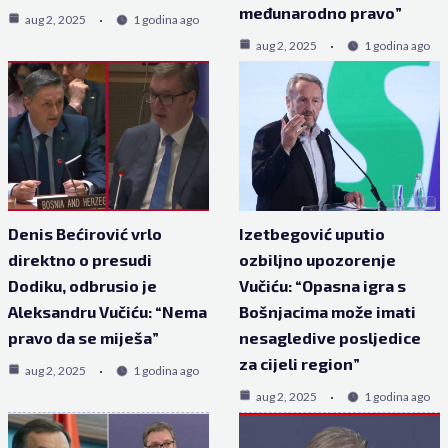
međunarodno pravo”
aug 2, 2025
1 godina ago
aug 2, 2025
1 godina ago
Denis Bećirović vrlo
Izetbegović uputio
direktno o presudi
ozbiljno upozorenje
Dodiku, odbrusio je
Vučiću: “Opasna igra s
Aleksandru Vučiću: “Nema
Bošnjacima može imati
pravo da se miješa”
nesagledive posljedice
za cijeli region”
aug 2, 2025
1 godina ago
aug 2, 2025
1 godina ago