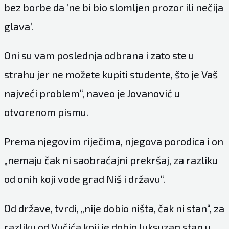
bez borbe da ’ne bi bio slomljen prozor ili nečija
glava’.
Oni su vam poslednja odbrana i zato ste u
strahu jer ne možete kupiti studente, što je Vaš
najveći problem“, naveo je Jovanović u
otvorenom pismu.
Prema njegovim riječima, njegova porodica i on
„nemaju čak ni saobraćajni prekršaj, za razliku
od onih koji vode grad Niš i državu“.
Od države, tvrdi, „nije dobio ništa, čak ni stan“, za
razliku od Vučića koji je dobio luksuzan stan u