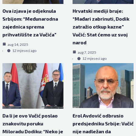
Ova izjava je odjeknula
Hrvatski mediji bruje:
Srbijom: “Međunarodna
“Mađari zabrinuti, Dodik
zajednica sprema
zatražio otkup kazne”
prihvatilište za Vučića”
Vučić: Stat ćemo uz svoj
narod
aug 14, 2025
12 mjeseci ago
aug 7, 2025
12 mjeseci ago
Da li je ovo Vučić poslao
Erol Avdović odbrusio
znakovitu poruku
predsjedniku Srbije: Vučić
Miloradu Dodiku: “Neko je
nije nadležan da