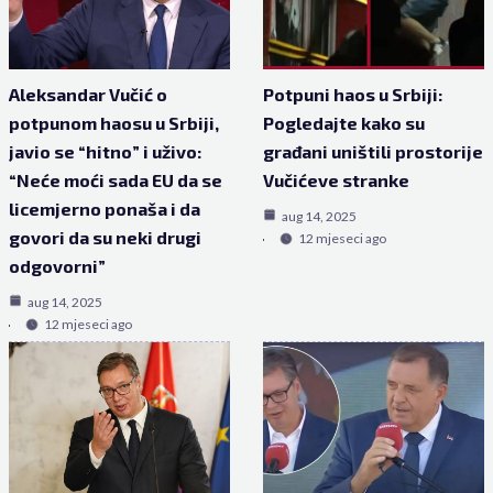
Aleksandar Vučić o
Potpuni haos u Srbiji:
potpunom haosu u Srbiji,
Pogledajte kako su
javio se “hitno” i uživo:
građani uništili prostorije
“Neće moći sada EU da se
Vučićeve stranke
licemjerno ponaša i da
aug 14, 2025
govori da su neki drugi
12 mjeseci ago
odgovorni”
aug 14, 2025
12 mjeseci ago