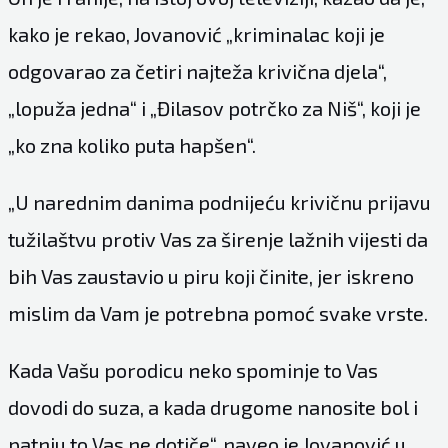
kako je rekao, Jovanović „kriminalac koji je
odgovarao za četiri najteža krivična djela“,
„lopuža jedna“ i „Đilasov potrčko za Niš“, koji je
„ko zna koliko puta hapšen“.
„U narednim danima podnijeću krivičnu prijavu
tužilaštvu protiv Vas za širenje lažnih vijesti da
bih Vas zaustavio u piru koji činite, jer iskreno
mislim da Vam je potrebna pomoć svake vrste.
Kada Vašu porodicu neko spominje to Vas
dovodi do suza, a kada drugome nanosite bol i
patnju to Vas ne dotiče“, naveo je Jovanović u