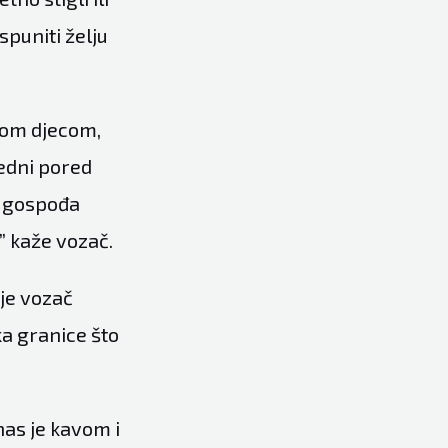
spuniti želju
lom djecom,
jedni pored
e gospođa
” kaže vozač.
 je vozač
ka granice što
nas je kavom i