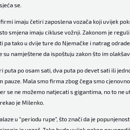
sjeća se.
irmi imaju četiri zaposlena vozača koji uvijek pokr
esto smjena imaju cikluse vožnji. Zakonom je regul
 pa tako u dvije ture do Njemačke i natrag odrade
je su namještene da ispoštuju zakon što im olakša
ri puta po osam sati, dva puta po devet sati ili jedn
 pauze. Mala smo firma zbog čega smo cjenovno 
jer se ne možemo natjecati s gigantima, no to ne u
rekao je Milenko.
laze u “periodu rupe”, što znači da je popunjenost 
objasnio je vozač. Tako bude uvijek nakon novogodi