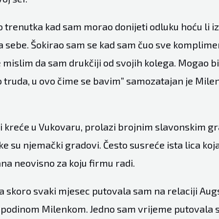
trenutka kad sam morao donijeti odluku hoću li izać
 za sebe. Šokirao sam se kad sam čuo sve komplimen
 mislim da sam drukčiji od svojih kolega. Mogao bi
 truda, u ovo čime se bavim” samozatajan je Milen
ozi kreće u Vukovaru, prolazi brojnim slavonskim g
e su njemački gradovi. Često susreće ista lica koj
a neovisno za koju firmu radi.
 skoro svaki mjesec putovala sam na relaciji Au
ospodinom Milenkom. Jedno sam vrijeme putovala