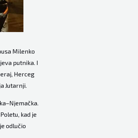
busa Milenko
jeva putnika. I
zeraj, Herceg
 Jutarnji.
tska–Njemačka.
Poletu, kad je
je odlučio