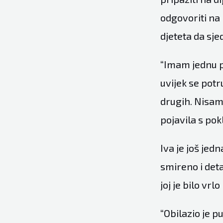
odgovoriti na 
djeteta da sjed
“Imam jednu p
uvijek se potr
drugih. Nisam
pojavila s pok
Iva je još jed
smireno i deta
joj je bilo vr
“Obilazio je p