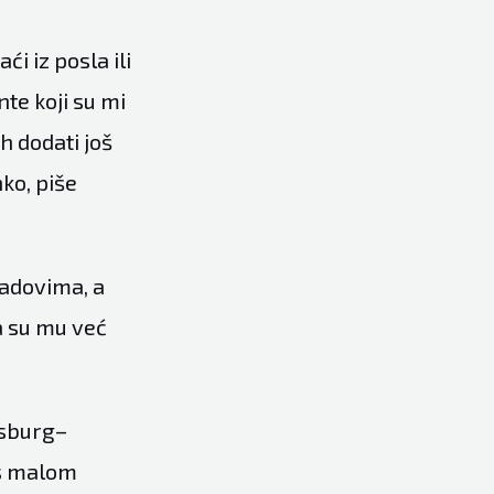
i iz posla ili
te koji su mi
h dodati još
ko, piše
radovima, a
a su mu već
gsburg–
 s malom