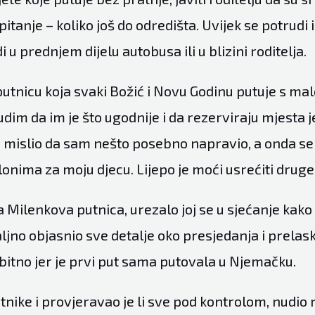
pitanje – koliko još do odredišta. Uvijek se potrudi i
i u prednjem dijelu autobusa ili u blizini roditelja.
utnicu koja svaki Božić i Novu Godinu putuje s ma
udim da im je što ugodnije i da rezerviraju mjesta 
 mislio da sam nešto posebno napravio, a onda s
lonima za moju djecu. Lijepo je moći usrećiti druge
na Milenkova putnica, urezalo joj se u sjećanje kako
ljno objasnio sve detalje oko presjedanja i prelas
lo bitno jer je prvi put sama putovala u Njemačku.
utnike i provjeravao je li sve pod kontrolom, nudio 