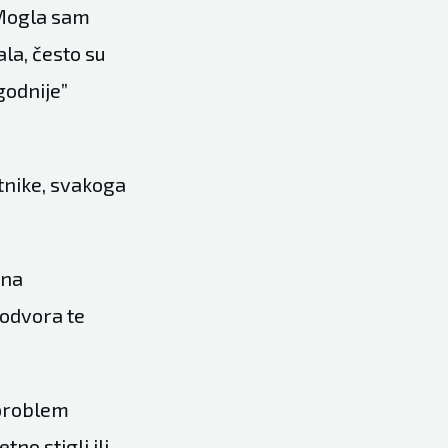
 Mogla sam
ala, često su
godnije”
tnike, svakoga
 na
lodvora te
 problem
tno stigli ili