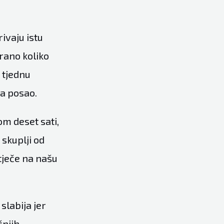
ivaju istu
irano koliko
 tjednu
va posao.
om deset sati,
skuplji od
tječe na našu
slabija jer
šnjih