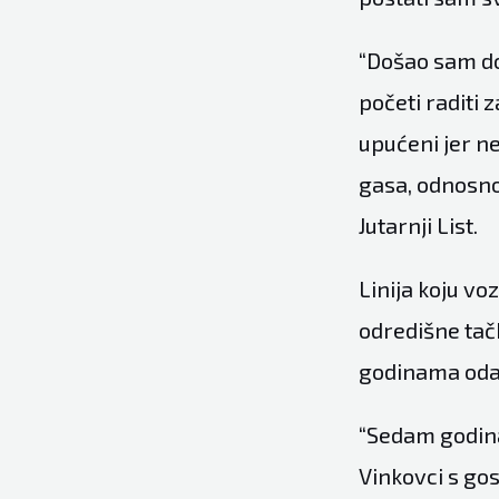
“Došao sam do 
početi raditi
upućeni jer ne
gasa, odnosno
Jutarnji List
.
Linija koju v
odredišne tačk
godinama odan
“Sedam godina
Vinkovci s g