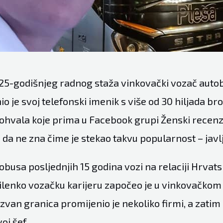
5-godišnjeg radnog staža vinkovački vozač auto
 je svoj telefonski imenik s više od 30 hiljada bro
pohvala koje prima u Facebook grupi Ženski recen
a ne zna čime je stekao takvu popularnost – javlja
obusa posljednjih 15 godina vozi na relaciji Hrva
ilenko vozačku karijeru započeo je u vinkovačkom 
izvan granica promijenio je nekoliko firmi, a zatim 
oj šef.