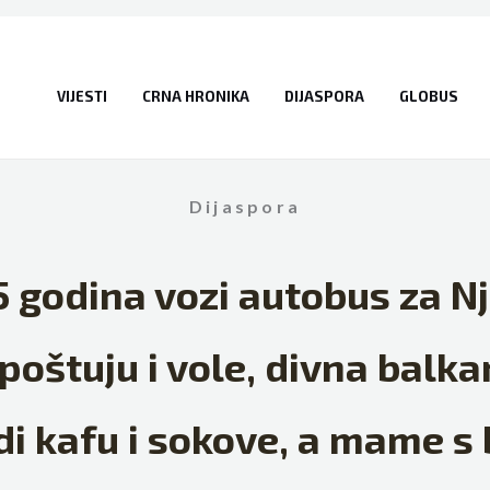
VIJESTI
CRNA HRONIKA
DIJASPORA
GLOBUS
Dijaspora
5 godina vozi autobus za N
 poštuju i vole, divna balka
di kafu i sokove, a mame s