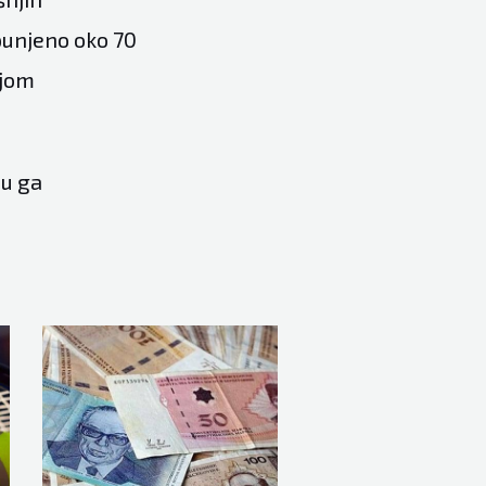
punjeno oko 70
njom
su ga