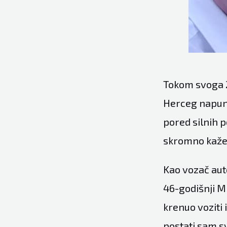
Tokom svoga 2
Herceg napunio
pored silnih 
skromno kaže d
Kao vozač aut
46-godišnji M
krenuo voziti 
postati sam sv