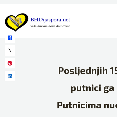
Skip
to
content
Posljednjih 1
putnici ga
Putnicima nu