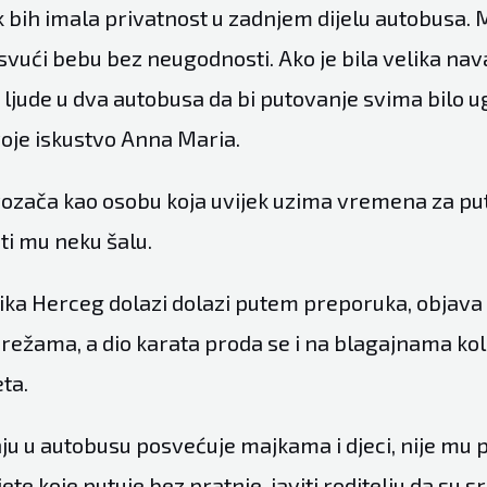
k bih imala privatnost u zadnjem dijelu autobusa.
resvući bebu bez neugodnosti. Ako je bila velika nav
ti ljude u dva autobusa da bi putovanje svima bilo u
voje iskustvo Anna Maria.
vozača kao osobu koja uvijek uzima vremena za pu
ti mu neku šalu.
ika Herceg dolazi dolazi putem preporuka, objava
ežama, a dio karata proda se i na blagajnama ko
ta.
u u autobusu posvećuje majkama i djeci, nije mu
jete koje putuje bez pratnje, javiti roditelju da su sre