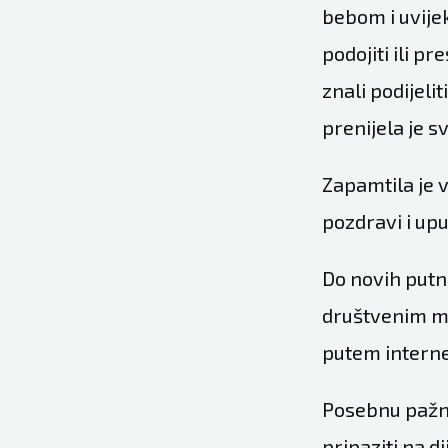
bebom i uvije
podojiti ili p
znali podijeli
prenijela je s
Zapamtila je 
pozdravi i upu
Do novih putn
društvenim mr
putem interne
Posebnu pažnj
pripaziti na di