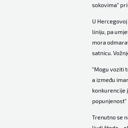
sokovima” pri
U Hercegovoj f
liniju, pa umj
mora odmarati
satnicu. Vožn
“Mogu voziti t
a između imam
konkurencije 
popunjenost” 
Trenutno se na
ljudi štede – 