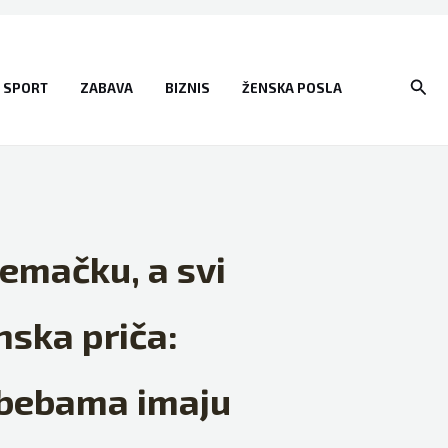
Sear
SPORT
ZABAVA
BIZNIS
ŽENSKA POSLA
jemačku, a svi
nska priča:
 bebama imaju