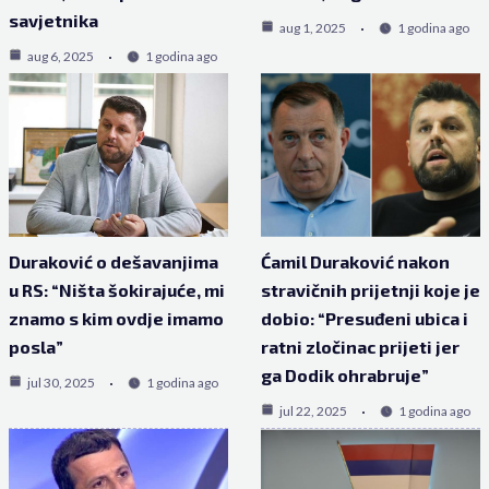
savjetnika
aug 1, 2025
1 godina ago
aug 6, 2025
1 godina ago
Duraković o dešavanjima
Ćamil Duraković nakon
u RS: “Ništa šokirajuće, mi
stravičnih prijetnji koje je
znamo s kim ovdje imamo
dobio: “Presuđeni ubica i
posla”
ratni zločinac prijeti jer
ga Dodik ohrabruje”
jul 30, 2025
1 godina ago
jul 22, 2025
1 godina ago