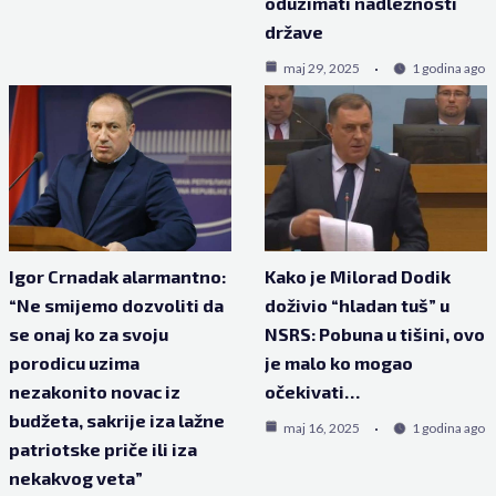
oduzimati nadležnosti
države
maj 29, 2025
1 godina ago
Igor Crnadak alarmantno:
Kako je Milorad Dodik
“Ne smijemo dozvoliti da
doživio “hladan tuš” u
se onaj ko za svoju
NSRS: Pobuna u tišini, ovo
porodicu uzima
je malo ko mogao
nezakonito novac iz
očekivati…
budžeta, sakrije iza lažne
maj 16, 2025
1 godina ago
patriotske priče ili iza
nekakvog veta”