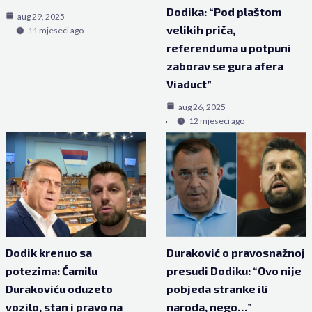
Dodika: “Pod plaštom
aug 29, 2025
velikih priča,
11 mjeseci ago
referenduma u potpuni
zaborav se gura afera
Viaduct”
aug 26, 2025
12 mjeseci ago
Dodik krenuo sa
Duraković o pravosnažnoj
potezima: Ćamilu
presudi Dodiku: “Ovo nije
Durakoviću oduzeto
pobjeda stranke ili
vozilo, stan i pravo na
naroda, nego…”