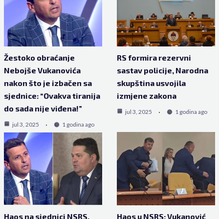
Žestoko obraćanje
RS formira rezervni
Nebojše Vukanovića
sastav policije, Narodna
nakon što je izbačen sa
skupština usvojila
sjednice: “Ovakva tiranija
izmjene zakona
do sada nije viđena!”
jul 3, 2025
1 godina ago
jul 3, 2025
1 godina ago
Haos na sjednici NSRS,
Haos u NSRS: Vukanović