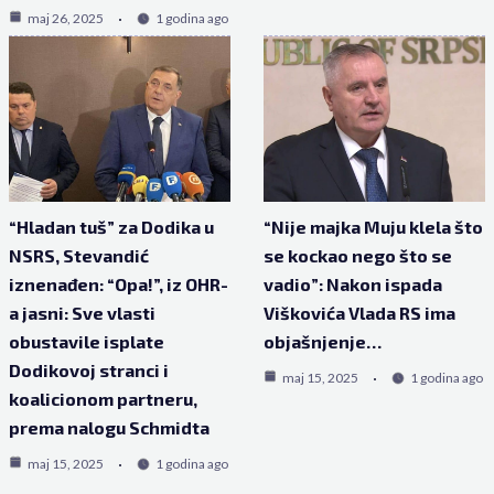
maj 26, 2025
1 godina ago
“Hladan tuš” za Dodika u
“Nije majka Muju klela što
NSRS, Stevandić
se kockao nego što se
iznenađen: “Opa!”, iz OHR-
vadio”: Nakon ispada
a jasni: Sve vlasti
Viškovića Vlada RS ima
obustavile isplate
objašnjenje…
Dodikovoj stranci i
maj 15, 2025
1 godina ago
koalicionom partneru,
prema nalogu Schmidta
maj 15, 2025
1 godina ago