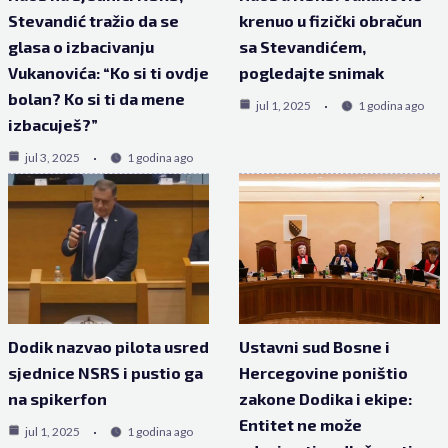
Stevandić tražio da se
krenuo u fizički obračun
glasa o izbacivanju
sa Stevandićem,
Vukanovića: “Ko si ti ovdje
pogledajte snimak
bolan? Ko si ti da mene
jul 1, 2025
1 godina ago
izbacuješ?”
jul 3, 2025
1 godina ago
Dodik nazvao pilota usred
Ustavni sud Bosne i
sjednice NSRS i pustio ga
Hercegovine poništio
na spikerfon
zakone Dodika i ekipe:
Entitet ne može
jul 1, 2025
1 godina ago