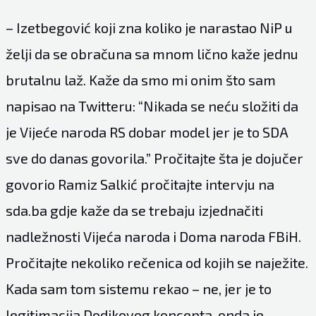
– Izetbegović koji zna koliko je narastao NiP u
želji da se obračuna sa mnom lično kaže jednu
brutalnu laž. Kaže da smo mi onim što sam
napisao na Twitteru: “Nikada se neću složiti da
je Vijeće naroda RS dobar model jer je to SDA
sve do danas govorila.” Pročitajte šta je dojučer
govorio Ramiz Salkić pročitajte intervju na
sda.ba gdje kaže da se trebaju izjednačiti
nadležnosti Vijeća naroda i Doma naroda FBiH.
Pročitajte nekoliko rečenica od kojih se naježite.
Kada sam tom sistemu rekao – ne, jer je to
legitimacija Dodikovog koncepta, onda je