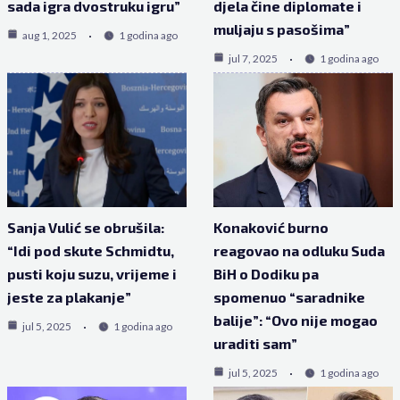
sada igra dvostruku igru”
djela čine diplomate i
muljaju s pasošima”
aug 1, 2025
1 godina ago
jul 7, 2025
1 godina ago
Sanja Vulić se obrušila:
Konaković burno
“Idi pod skute Schmidtu,
reagovao na odluku Suda
pusti koju suzu, vrijeme i
BiH o Dodiku pa
jeste za plakanje”
spomenuo “saradnike
balije”: “Ovo nije mogao
jul 5, 2025
1 godina ago
uraditi sam”
jul 5, 2025
1 godina ago