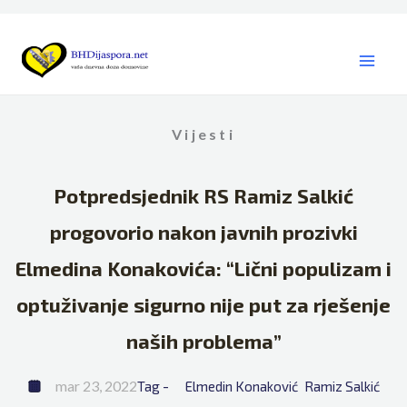
Skip
to
content
Vijesti
Potpredsjednik RS Ramiz Salkić
progovorio nakon javnih prozivki
Elmedina Konakovića: “Lični populizam i
optuživanje sigurno nije put za rješenje
naših problema”
mar 23, 2022
Tag - 
Elmedin Konaković
Ramiz Salkić