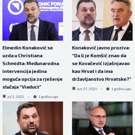
Elmedin Konaković se
Konaković javno proziva:
uzda u Christiana
“Da li je Komšić znao da
Schmidta: Međunarodna
se Kovačević izjašnjavao
intervencija jedina
kao Hrvat i da ima
moguća opcija za rješenje
državljanstvo Hrvatske?”
slučaja “Viaduct”
jun 27, 2025
1 godina ago
jul 3, 2025
1 godina ago