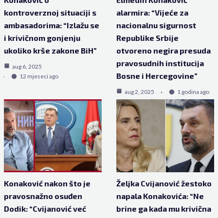
kontroverznoj situaciji s
alarmira: “Vijeće za
ambasadorima: “Izlažu se
nacionalnu sigurnost
i krivičnom gonjenju
Republike Srbije
ukoliko krše zakone BiH”
otvoreno negira presuda
pravosudnih institucija
aug 6, 2025
Bosne i Hercegovine”
12 mjeseci ago
aug 2, 2025
1 godina ago
Konaković nakon što je
Željka Cvijanović žestoko
pravosnažno osuđen
napala Konakovića: “Ne
Dodik: “Cvijanović već
brine ga kada mu krivična