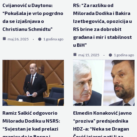
Cvijanović u Daytonu:
RS: “Za razliku od
“Pokušala je vrlo pogrdno
Milorada Dodika i Bakira
da se izjašnjava o
Izetbegovića, opozicija u
Christianu Schmidtu”
RS brine za dobrobit
građana i mir i stabilnost
maj 26, 2025
1 godina ago
u BiH”
maj 15, 2025
1 godina ago
Ramiz Salkić odgovorio
Elmedin Konaković javno
Miloradu Dodiku u NSRS:
“proziva” predsjednika
“Svjestan je kad prelazi
HDZ-a: “Neka se Dragan
granicu da je Bosna i
Čović izjasni pati li za