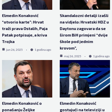
Elmedin Konaković
Skandalozni detalji izašli
“otvorio karte”: Hrvat
na vidjelo: Hrvatski HDZ u
traži prava Ostalih, Paja
Daytonu zagovara da se
Patak potpisuje, a kriva
širom BiH primjeni “dvije
Trojka
škole pod jednim
krovom”,
jun 26, 2025
1 godina ago
maj 26, 2025
1 godina ago
Elmedin Konaković o
Elmedin Konaković
ponašanju Željke
gostujući na televiziji u