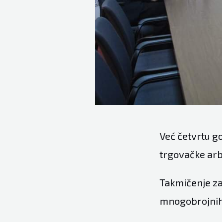
Već četvrtu g
trgovačke arb
Takmičenje za
mnogobrojnih