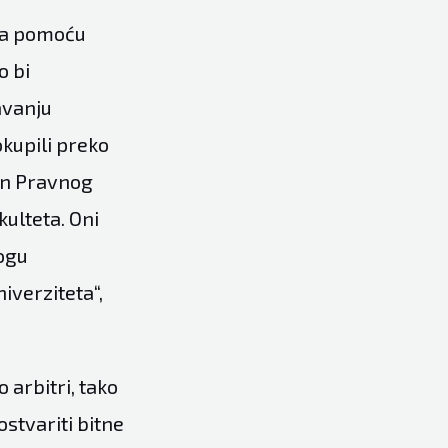
ira pomoću
o bi
avanju
kupili preko
kan Pravnog
kulteta. Oni
mogu
iverziteta“,
 arbitri, tako
ostvariti bitne