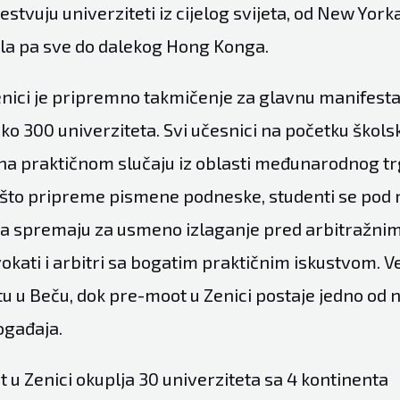
stvuju univerziteti iz cijelog svijeta, od New York
la pa sve do dalekog Hong Konga.
nici je pripremno takmičenje za glavnu manifestac
ko 300 univerziteta. Svi učesnici na početku škol
i na praktičnom slučaju iz oblasti međunarodnog 
 što pripreme pismene podneske, studenti se pod
a spremaju za usmeno izlaganje pred arbitražnim
okati i arbitri sa bogatim praktičnim iskustvom. Vel
u u Beču, dok pre-moot u Zenici postaje jedno od n
ogađaja.
t u Zenici okuplja 30 univerziteta sa 4 kontinenta