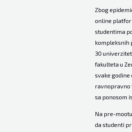
Zbog epidemio
online platfo
studentima po
kompleksnih p
30 univerzite
fakulteta u Ze
svake godine d
ravnopravno ta
sa ponosom is
Na pre-mootu u
da studenti pr