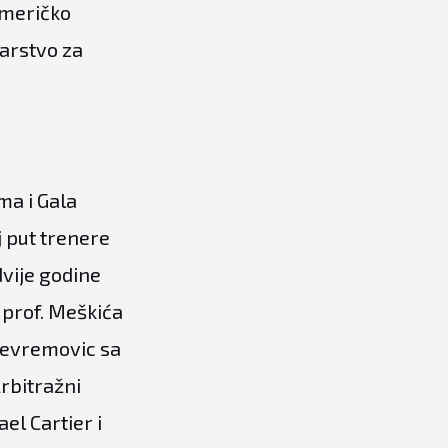
američko
arstvo za
ma i Gala
j put trenere
dvije godine
d prof. Meškića
Jevremovic sa
Arbitražni
el Cartier i