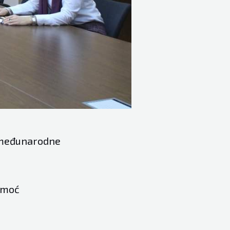
z međunarodne
pomoć