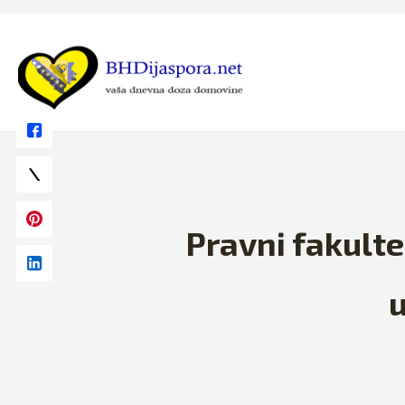
Skip
to
content
Pravni fakulte
u