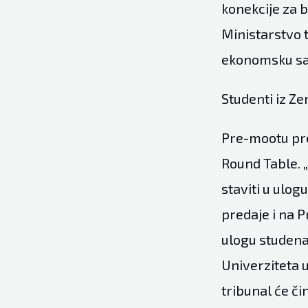
konekcije za 
Ministarstvo 
ekonomsku sar
Studenti iz Ze
Pre-mootu pre
Round Table. „
staviti u ulog
predaje i na P
ulogu studena
Univerziteta u
tribunal će či