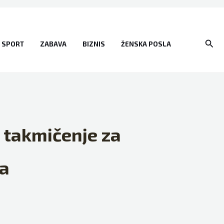
Sear
SPORT
ZABAVA
BIZNIS
ŽENSKA POSLA
e takmičenje za
ta