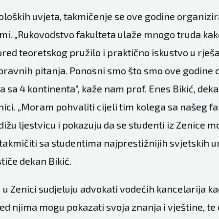
loških uvjeta, takmičenje se ove godine organiz
rmi. „Rukovodstvo fakulteta ulaže mnogo truda kak
red teoretskog pružilo i praktično iskustvo u rješ
ravnih pitanja. Ponosni smo što smo ove godine o
ta sa 4 kontinenta“, kaže nam prof. Enes Bikić, de
nici. „Moram pohvaliti cijeli tim kolega sa našeg fa
ižu ljestvicu i pokazuju da se studenti iz Zenice 
kmičiti sa studentima najprestižnijih svjetskih un
tiče dekan Bikić.
 Zenici sudjeluju advokati vodećih kancelarija kao
ed njima mogu pokazati svoja znanja i vještine, te 