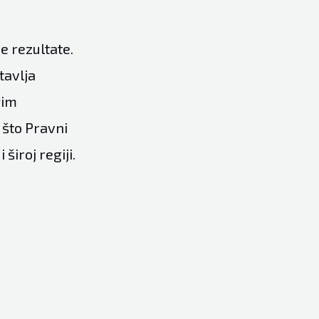
e rezultate.
tavlja
gim
što Pravni
široj regiji.