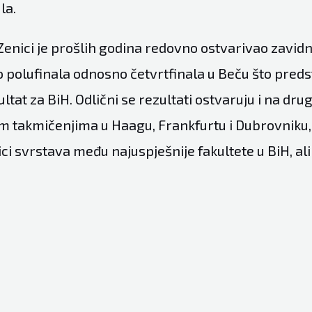
la.
Zenici je prošlih godina redovno ostvarivao zavidn
o polufinala odnosno četvrtfinala u Beču što preds
zultat za BiH. Odlični se rezultati ostvaruju i na dru
takmičenjima u Haagu, Frankfurtu i Dubrovniku, 
ci svrstava među najuspješnije fakultete u BiH, ali i 