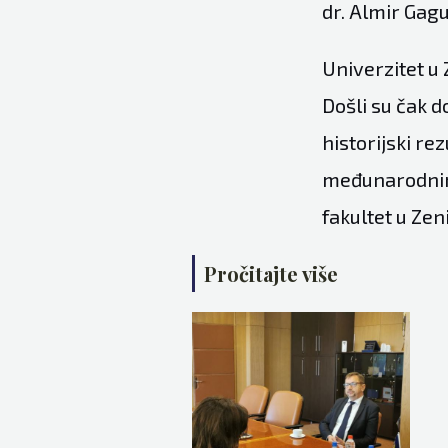
dr. Almir Gagu
Univerzitet u 
Došli su čak d
historijski re
međunarodnim 
fakultet u Zeni
Pročitajte više