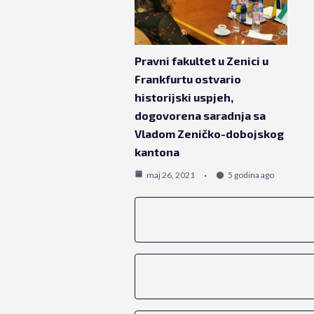
Pravni fakultet u Zenici u
Frankfurtu ostvario
historijski uspjeh,
dogovorena saradnja sa
Vladom Zeničko-dobojskog
kantona
maj 26, 2021
5 godina ago