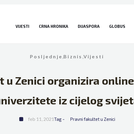
VIJESTI
CRNA HRONIKA
DIJASPORA
GLOBUS
Posljednje
,
Biznis
,
Vijesti
t u Zenici organizira onlin
niverzitete iz cijelog svije
feb 11, 2021
Tag - 
Pravni fakultet u Zenici