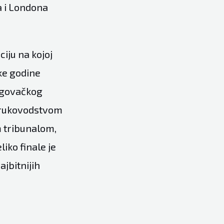
a i Londona
iju na kojoj
ske godine
trgovačkog
 rukovodstvom
 tribunalom,
iko finale je
ajbitnijih