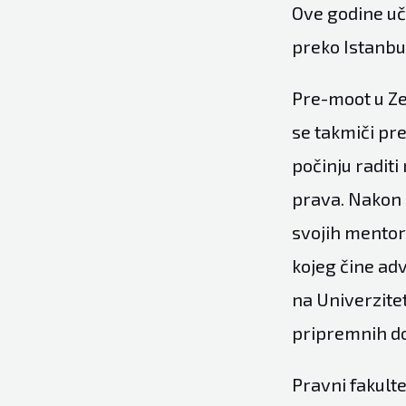
Ove godine uče
preko Istanbu
Pre-moot u Ze
se takmiči pre
počinju radit
prava. Nakon
svojih mentor
kojeg čine adv
na Univerzitet
pripremnih d
Pravni fakulte