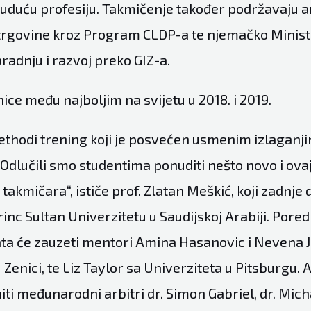
buduću profesiju. Takmičenje također podržavaju 
trgovine kroz Program CLDP-a te njemačko Minist
adnju i razvoj preko GIZ-a.
nice među najboljim na svijetu u 2018. i 2019.
thodi trening koji je posvećen usmenim izlaganji
Odlučili smo studentima ponuditi nešto novo i ova
u takmičara“, ističe prof. Zlatan Meškić, koji zadnje 
rinc Sultan Univerzitetu u Saudijskoj Arabiji. Pore
ta će zauzeti mentori Amina Hasanovic i Nevena 
 Zenici, te Liz Taylor sa Univerziteta u Pitsburgu. 
niti međunarodni arbitri dr. Simon Gabriel, dr. Micha