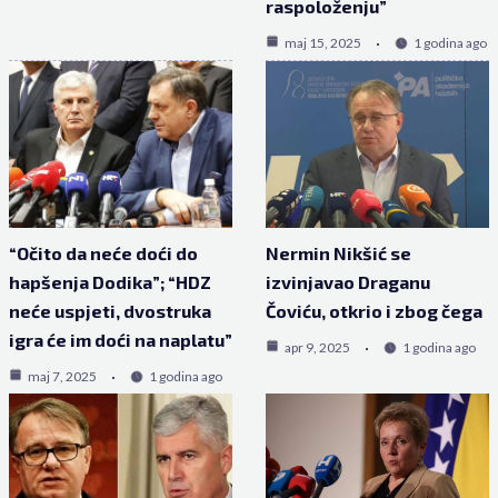
raspoloženju”
maj 15, 2025
1 godina ago
“Očito da neće doći do
Nermin Nikšić se
hapšenja Dodika”; “HDZ
izvinjavao Draganu
neće uspjeti, dvostruka
Čoviću, otkrio i zbog čega
igra će im doći na naplatu”
apr 9, 2025
1 godina ago
maj 7, 2025
1 godina ago