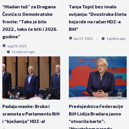
“Hladan tuš” za Dragana
Tanja Topić bez imalo
Čovića iz Demokratske
uvijanja: “Dvostruka šteta
fronte: “Tako je bilo
koja ide na račun HDZ-a
2022., tako će biti i 2026.
BiH”
godine”
jun 27, 2025
1 godina ago
aug 29, 2025
11 mjeseci ago
Padaju maske: Bruka i
Predsjednica Federacije
sramota u Parlamentu BiH
BiH Lidija Bradara javno
i “bježanija” HDZ-a!
“otvorila karte”:
“Hrvatskom narodu