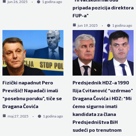
jun 26, 2025
1 godina ago
pripada pozicija direktora
FUP-a”
jun 19, 2025
1 godina ago
Fizički napadnut Pero
Predsjednik HDZ-a 1990
Previšić! Napadači imali
Ilija Cvitanović “uzdrmao”
“posebnu poruku”, tiče se
Dragana Čovića i HDZ: “Mi
Dragana Čovića
ćemo sigurno imati
kandidata za člana
maj 27, 2025
1 godina ago
Predsjedništva BiH
sudeći po trenutnom