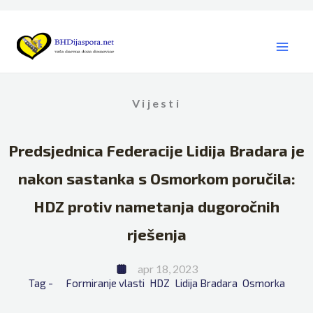
Skip
to
content
Vijesti
Predsjednica Federacije Lidija Bradara je
nakon sastanka s Osmorkom poručila:
HDZ protiv nametanja dugoročnih
rješenja
apr 18, 2023
Tag - 
Formiranje vlasti
HDZ
Lidija Bradara
Osmorka