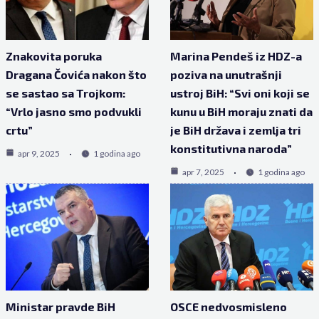
Znakovita poruka
Marina Pendeš iz HDZ-a
Dragana Čovića nakon što
poziva na unutrašnji
se sastao sa Trojkom:
ustroj BiH: “Svi oni koji se
“Vrlo jasno smo podvukli
kunu u BiH moraju znati da
crtu”
je BiH država i zemlja tri
konstitutivna naroda”
apr 9, 2025
1 godina ago
apr 7, 2025
1 godina ago
Ministar pravde BiH
OSCE nedvosmisleno