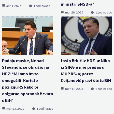
ministri SNSD-a”
apr 4, 2025
1 godina ago
mar 28, 2025
1 godina ago
Padaju maske, Nenad
Josip Brkić iz HDZ-a: Niko
Stevandić se obrušio na
iz SIPA-e nije prešao u
HDZ: “Mi smo im to
MUP RS-a; potez
omogućili. Koriste
Cvijanović pravi štetu BiH
poziciju RS kako bi
mar 11, 2025
1 godina ago
osigurao opstanak Hrvata
u BiH”
mar 23, 2025
1 godina ago