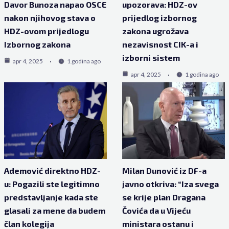
Davor Bunoza napao OSCE
upozorava: HDZ-ov
nakon njihovog stava o
prijedlog izbornog
HDZ-ovom prijedlogu
zakona ugrožava
Izbornog zakona
nezavisnost CIK-a i
izborni sistem
apr 4, 2025
1 godina ago
apr 4, 2025
1 godina ago
Ademović direktno HDZ-
Milan Dunović iz DF-a
u: Pogazili ste legitimno
javno otkriva: “Iza svega
predstavljanje kada ste
se krije plan Dragana
glasali za mene da budem
Čovića da u Vijeću
član kolegija
ministara ostanu i