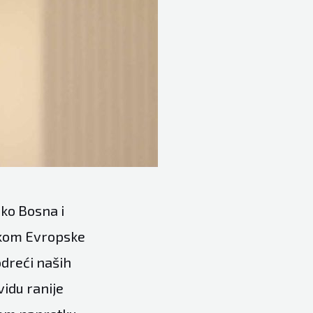
ako Bosna i
tikom Evropske
odreći naših
vidu ranije