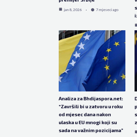
s
jan 8, 2026
7 mjeseci ago
i
Analiza za Bhdijaspora.net:
D
“Završili bi u zatvoru u roku
p
od mjesec dana nakon
s
ulaska u EU mnogi koji su
sada na važnim pozicijama”