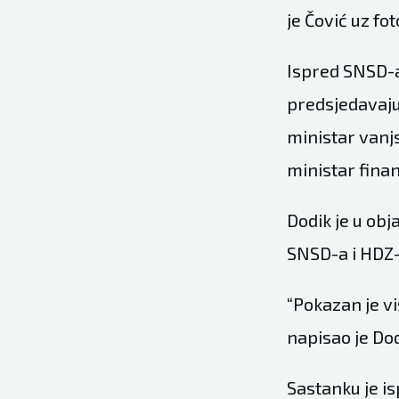
je Čović uz fo
Ispred SNSD-a
predsjedavaju
ministar vanj
ministar finan
Dodik je u ob
SNSD-a i HDZ-
“Pokazan je v
napisao je Dod
Sastanku je i