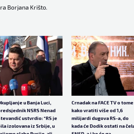
ra Borjana Krišto.
kupljanje u Banja Luci,
Crnadak na FACE TV o tome
predsjednik NSRS Nenad
kako vratiti više od 1,6
tevandić ustvrdio: “RS je
milijardi dugova RS-a, do
ila izolovana iz Srbije, u
kada će Dodik ostati na čel
rijeme slabe Rusije, ali
SNSD-a i ko će ga