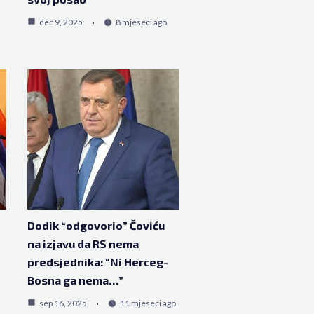
dec 9, 2025
8 mjeseci ago
Dodik “odgovorio” Čoviću
na izjavu da RS nema
predsjednika: “Ni Herceg-
Bosna ga nema…”
sep 16, 2025
11 mjeseci ago