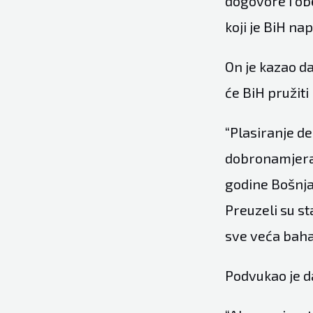
dogovore i ob
koji je BiH na
On je kazao da 
će BiH pružiti 
“Plasiranje d
dobronamjeran
godine Bošnjac
Preuzeli su st
sve veća bahat
Podvukao je d