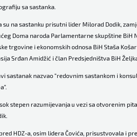
tografiju sa sastanka.
 su na sastanku prisutni lider Milorad Dodik, zamj
ćeg Doma naroda Parlamentarne skupštine BiH Ni
ske trgovine i ekonomskih odnosa BiH Staša Košar
sija Srđan Amidžić i član Predsjedništva BiH Željka
javi sastanak nazvao “redovnim sastankom i konsu
a”.
isok stepen razumijevanja u vezi sa otvorenim pita
ik.
spred HDZ-a, osim lidera Čovića, prisustvovala i p