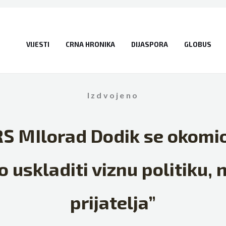
VIJESTI
CRNA HRONIKA
DIJASPORA
GLOBUS
Izdvojeno
RS MIlorad Dodik se okomi
 uskladiti viznu politiku,
prijatelja”