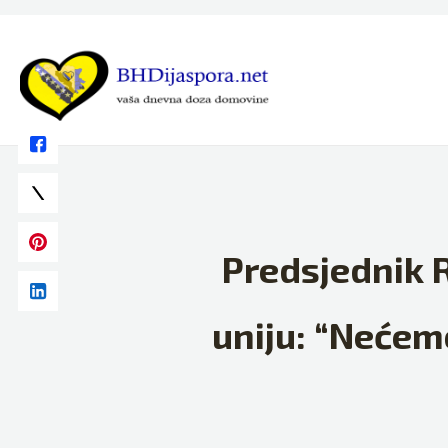
Skip
to
content
Predsjednik 
uniju: “Nećemo