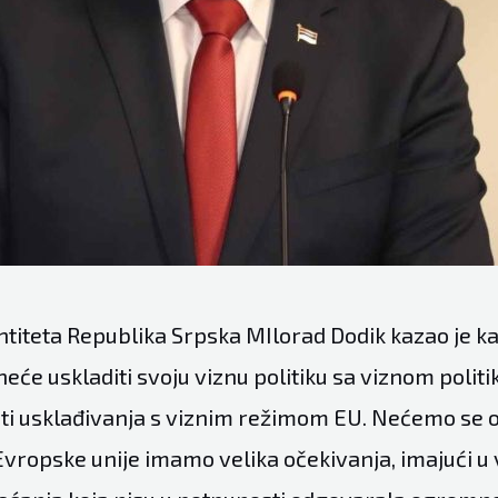
ntiteta Republika Srpska MIlorad Dodik kazao je k
eće uskladiti svoju viznu politiku sa viznom poli
biti usklađivanja s viznim režimom EU. Nećemo se 
 Evropske unije imamo velika očekivanja, imajući u 