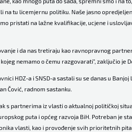
tane, kao mnogo puta do sada, spremni smo i na to
li na tu licemjernu politiku. Naše jasno opredjeljenj
mo pristati na lažne kvalifikacije, ucjene i uslovlj
vanje i da nas tretiraju kao ravnopravnog partnera
ojeg nemamo o čemu razgovarati”, zaključio je D
vnici HDZ-a i SNSD-a sastali su se danas u Banjoj 
an Čović, radnom sastanku.
k s partnerima iz vlasti o aktualnoj političkoj situa
ropskog puta i općeg razvoja BiH. Potreban je stab
ionika vlasti, kao i provođenje svih prioritetnih pit