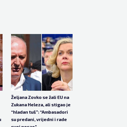
Željana Zovko se žali EU na
Zukana Heleza, ali stigao je
“hladan tuš”: “Ambasadori
u
su predani, vrijedni i rade
svoj posao”