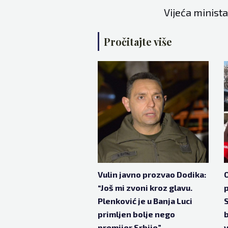
Vijeća minista
Pročitajte više
Vulin javno prozvao Dodika:
O
“Još mi zvoni kroz glavu.
Plenković je u Banja Luci
S
primljen bolje nego
b
premijer Srbije”
v