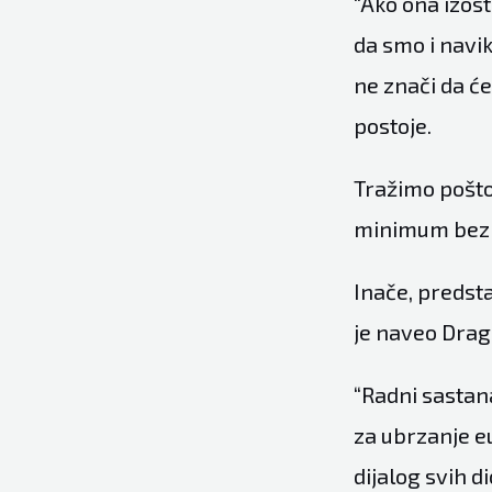
“Ako ona izos
da smo i navik
ne znači da će
postoje.
Tražimo pošto
minimum bez k
Inače, predsta
je naveo Drag
“Radni sastana
za ubrzanje eu
dijalog svih d