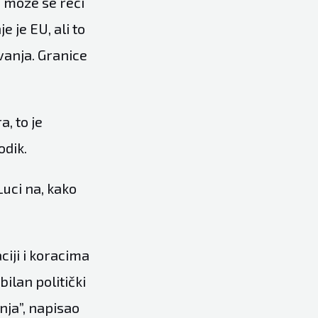
, može se reći
e je EU, ali to
avanja. Granice
, to je
odik.
Luci na, kako
ciji i koracima
ilan politički
anja”, napisao