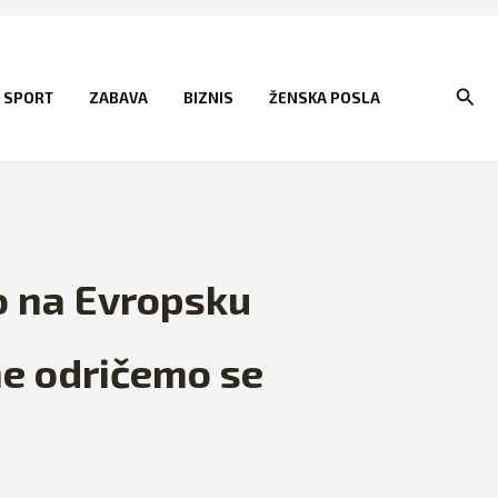
Sear
SPORT
ZABAVA
BIZNIS
ŽENSKA POSLA
o na Evropsku
 ne odričemo se