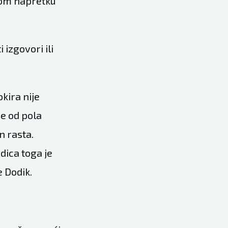
nom napretku
 izgovori ili
kira nije
e od pola
n rasta.
dica toga je
e Dodik.