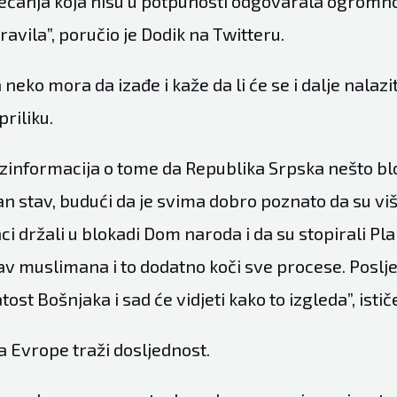
ećanja koja nisu u potpunosti odgovarala ogrom
pravila”, poručio je Dodik na Twitteru.
neko mora da izađe i kaže da li će se i dalje nalaziti
priliku.
ezinformacija o tome da Republika Srpska nešto blo
 stav, budući da je svima dobro poznato da su viš
i držali u blokadi Dom naroda i da su stopirali Pla
av muslimana i to dodatno koči sve procese. Poslje
ost Bošnjaka i sad će vidjeti kako to izgleda”, istič
a Evrope traži dosljednost.