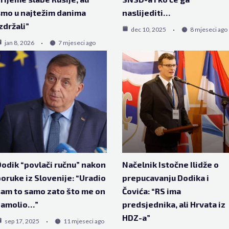
mo u najtežim danima
naslijediti…
zdržali”
dec 10, 2025
8 mjeseci ago
jan 8, 2026
7 mjeseci ago
odik “povlači ručnu” nakon
Načelnik Istočne Ilidže o
oruke iz Slovenije: “Uradio
prepucavanju Dodika i
am to samo zato što me on
Čovića: “RS ima
zamolio…”
predsjednika, ali Hrvata iz
HDZ-a”
sep 17, 2025
11 mjeseci ago