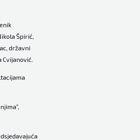
enik
kola Špirić,
ac, državni
 Cvijanović.
ltacijama
njima”,
redsjedavajuća