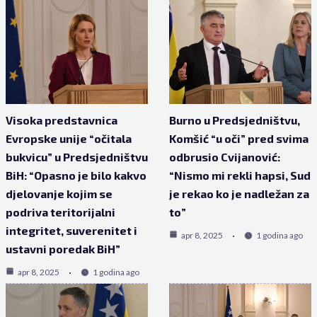
Visoka predstavnica
Burno u Predsjedništvu,
Evropske unije “očitala
Komšić “u oči” pred svima
bukvicu” u Predsjedništvu
odbrusio Cvijanović:
BiH: “Opasno je bilo kakvo
“Nismo mi rekli hapsi, Sud
djelovanje kojim se
je rekao ko je nadležan za
podriva teritorijalni
to”
integritet, suverenitet i
apr 8, 2025
1 godina ago
ustavni poredak BiH”
apr 8, 2025
1 godina ago