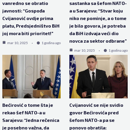
vanredno se obratio
sastanka sa šefom NATO-
javnosti: “Gospođa
a u Sarajevu: “Stvar koju
Cvijanović ovdje prima
niko ne pominje, a o tome
platu, Predsjedništvo BiH
je bilo govora, je potreba
joj mora biti prioritet!”
da BiH izdvaja veći dio
novca za sektor odbrane”
mar 10, 2025
1 godina ago
mar 10, 2025
1 godina ago
Bećirović o tome šta je
Cvijanović se nije svidio
rekao šef NATO-a u
govor Bećirovića pred
Sarajevu: “Jedna rečenica
šefom NATO-a pa se
je posebno važna, da
ponovo obratila: