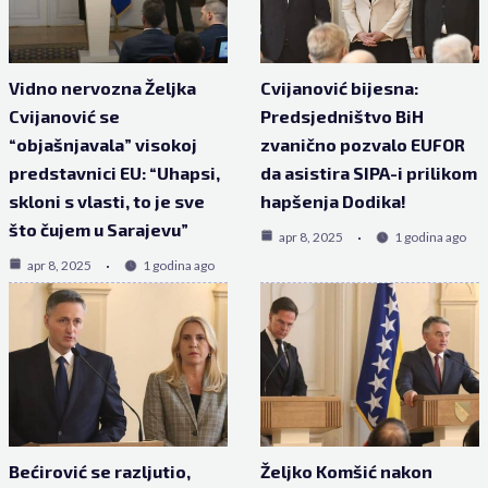
Vidno nervozna Željka
Cvijanović bijesna:
Cvijanović se
Predsjedništvo BiH
“objašnjavala” visokoj
zvanično pozvalo EUFOR
predstavnici EU: “Uhapsi,
da asistira SIPA-i prilikom
skloni s vlasti, to je sve
hapšenja Dodika!
što čujem u Sarajevu”
apr 8, 2025
1 godina ago
apr 8, 2025
1 godina ago
Bećirović se razljutio,
Željko Komšić nakon