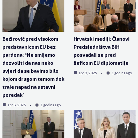
Bećirović pred visokom
Hrvatski mediji: Članovi
predstavnicom EU bez
Predsjedništva BiH
pardona: “Ne smijemo
posvađali se pred
dozvoliti da nas neko
šeficom EU diplomatije
uvjeri da se bavimo bilo
apr 8, 2025
1 godina ago
kojom drugom temom dok
traje napad na ustavni
poredak”
apr 8, 2025
1 godina ago