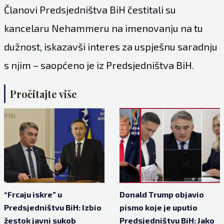
Članovi Predsjedništva BiH čestitali su
kancelaru Nehammeru na imenovanju na tu
dužnost, iskazavši interes za uspješnu saradnju
s njim – saopćeno je iz Predsjedništva BiH.
Pročitajte više
“Frcaju iskre” u
Donald Trump objavio
Predsjedništvu BiH: Izbio
pismo koje je uputio
žestok javni sukob
Predsjedništvu BiH: Jako