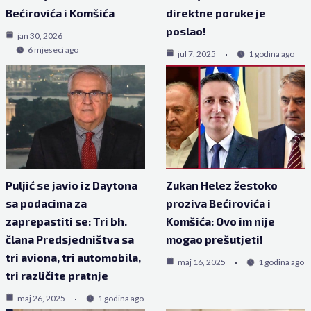
Bećirovića i Komšića
direktne poruke je
poslao!
jan 30, 2026
6 mjeseci ago
jul 7, 2025
1 godina ago
Puljić se javio iz Daytona
Zukan Helez žestoko
sa podacima za
proziva Bećirovića i
zaprepastiti se: Tri bh.
Komšića: Ovo im nije
člana Predsjedništva sa
mogao prešutjeti!
tri aviona, tri automobila,
maj 16, 2025
1 godina ago
tri različite pratnje
maj 26, 2025
1 godina ago