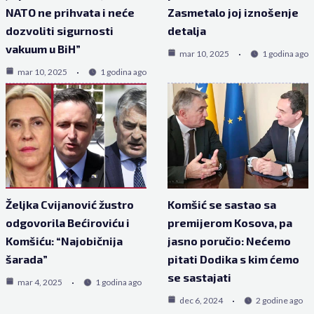
NATO ne prihvata i neće
Zasmetalo joj iznošenje
dozvoliti sigurnosti
detalja
vakuum u BiH”
mar 10, 2025
1 godina ago
mar 10, 2025
1 godina ago
Željka Cvijanović žustro
Komšić se sastao sa
odgovorila Bećiroviću i
premijerom Kosova, pa
Komšiću: “Najobičnija
jasno poručio: Nećemo
šarada”
pitati Dodika s kim ćemo
se sastajati
mar 4, 2025
1 godina ago
dec 6, 2024
2 godine ago