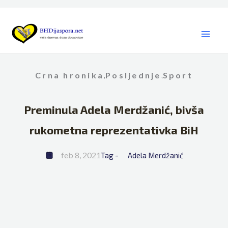
Skip
to
content
Crna hronika
Posljednje
Sport
,
,
Preminula Adela Merdžanić, bivša
rukometna reprezentativka BiH
feb 8, 2021
Tag - 
Adela Merdžanić