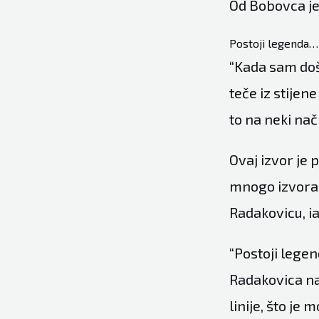
Od Bobovca je 
Postoji legenda…
“Kada sam doša
teče iz stije
to na neki na
Ovaj izvor je 
mnogo izvora o
Radakovicu, ia
“Postoji lege
Radakovica na
linije, što je