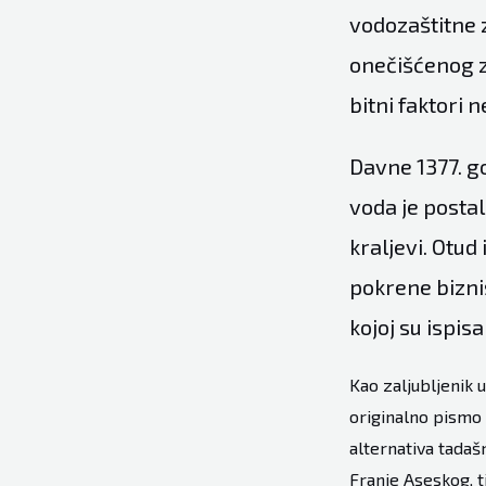
vodozaštitne 
onečišćenog zr
bitni faktori 
Davne 1377. go
voda je postal
kraljevi. Otud
pokrene bizni
kojoj su ispis
Kao zaljubljenik 
originalno pismo 
alternativa tadaš
Franje Aseskog, tj