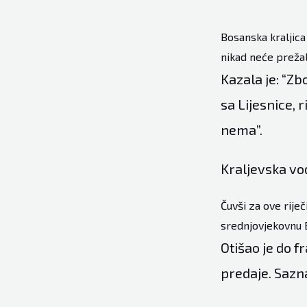
Bosanska kraljica
nikad neće prežali
Kazala je: “Zb
sa Lijesnice, 
nema”.
Kraljevska vod
Čuvši za ove riječ
srednjovjekovnu B
Otišao je do 
predaje. Sazna