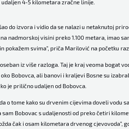
udaljen 4-5 kilometara zračne linije.
o do izvora i vidio da se nalazi u netaknutoj priro
ne na nadmorskoj visini preko 1.100 metara, imao s
čin pokažem svima”, priča Marilović na početku ra
poseban iz više razloga. Taj je kraj veoma bogat vo
ko Bobovca, ali banovi i kraljevi Bosne su izabral
ko je prilično udaljen od Bobovca.
nda o tome kako su drvenim cijevima doveli vodu sa
 sam Bobovac s udaljenosti od preko četiri kilom
 možda čak i osam kilometara drvenog cjevovoda”, 