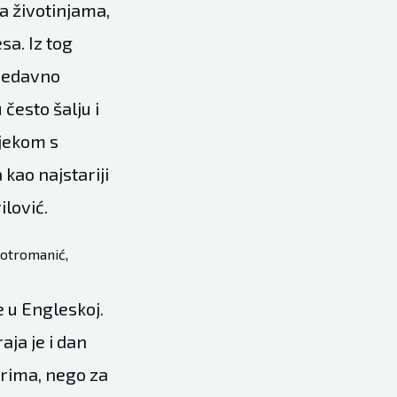
a životinjama,
sa. Iz tog
 nedavno
često šalju i
jekom s
kao najstariji
lović.
 Kotromanić,
e u Engleskoj.
aja je i dan
orima, nego za