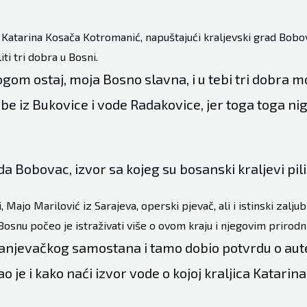
 Katarina Kosača Kotromanić, napuštajući kraljevski grad Bobov
ti tri dobra u Bosni.
ogom ostaj, moja Bosno slavna, i u tebi tri dobra m
ribe iz Bukovice i vode Radakovice, jer toga toga nig
a Bobovac, izvor sa kojeg su bosanski kraljevi pili
i, Majo Marilović iz Sarajeva, operski pjevač, ali i istinski zaljub
osnu počeo je istraživati više o ovom kraju i njegovim priro
franjevačkog samostana i tamo dobio potvrdu o aut
o je i kako naći izvor vode o kojoj kraljica Katarina