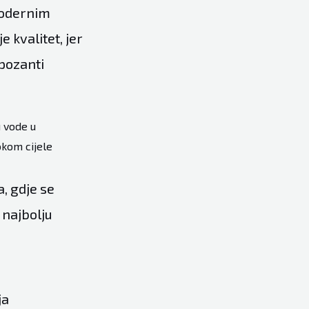
modernim
e kvalitet, jer
epozanti
u vode u
okom cijele
, gdje se
 najbolju
ja