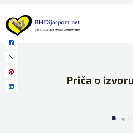
Skip
to
content
Priča o izvoru
apr 1