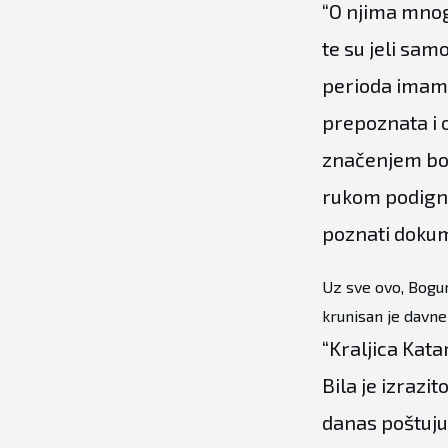
“O njima mnog
te su jeli sam
perioda imamo
prepoznata i 
značenjem bo
rukom podignu
poznati dokum
Uz sve ovo, Bogumi
krunisan je davne 
“Kraljica Kata
Bila je izrazi
danas poštuju 