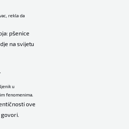
ac, rekla da
oja: pšenice
dje na svijetu
.
ljenik u
dnim fenomenima.
entičnosti ove
 govori.