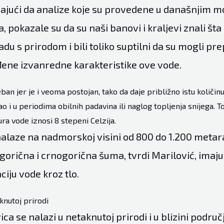
dajući da analize koje su provedene u današnjim 
 pokazale su da su naši banovi i kraljevi znali šta j
ladu s prirodom i bili toliko suptilni da su mogli pr
đene izvanredne karakteristike ove vode.
ban jer je i veoma postojan, tako da daje približno istu količin
o i u periodima obilnih padavina ili naglog topljenja snijega. T
a vode iznosi 8 stepeni Celzija.
 nalaze na nadmorskoj visini od 800 do 1.200 metara
gorična i crnogorična šuma, tvrdi Marilović, imaju
ciju vode kroz tlo.
knutoj prirodi
ca se nalazi u netaknutoj prirodi i u blizini područ