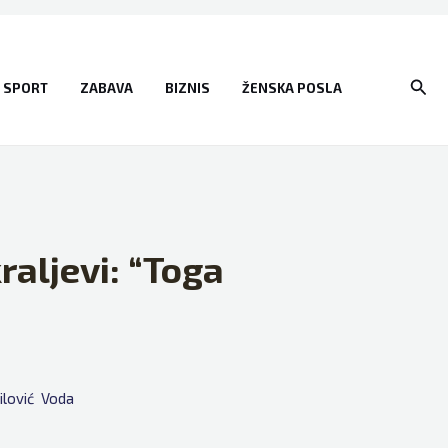
Sear
SPORT
ZABAVA
BIZNIS
ŽENSKA POSLA
raljevi: “Toga
lović
Voda