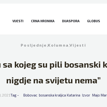
VIJESTI
CRNA HRONIKA
DIJASPORA
GLOBUS
Posljednje
,
Kolumna
,
Vijesti
 sa kojeg su pili bosanski k
nigdje na svijetu nema”
3, 2021
Tag - 
Bobovac
bosanska kraljica Katarina
Izvor
Majo Mari