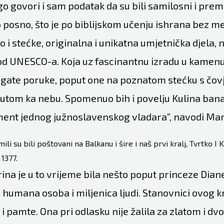
o govori i sam podatak da su bili samilosni i prem
o posno, što je po biblijskom učenju ishrana bez me
 i stećke, originalna i unikatna umjetnička djela,
od UNESCO-a. Koja uz fascinantnu izradu u kamenu 
gate poruke, poput one na poznatom stećku s čov
tom ka nebu. Spomenuo bih i povelju Kulina bana 
ent jednog južnoslavenskog vladara”, navodi Mari
li su bili poštovani na Balkanu i šire i naš prvi kralj, Tvrtko I
1377.
rina je u to vrijeme bila nešto poput princeze Dian
to humana osoba i miljenica ljudi. Stanovnici ovog kr
i pamte. Ona pri odlasku nije žalila za zlatom i dv