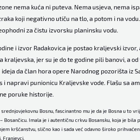
zone nema kuća ni puteva. Nema usjeva, nema isp
aka koji negativno utiču na tlo, a potom i na vodu.
neophodni za čistu izvorsku planinsku vodu.
dine i izvor Radakovica je postao kraljevski izvor,
a kraljevska, jer su je do te godine pili banovi, a od
 i ideja da član hora opere Narodnog pozorišta iz 
s i napravi punionicu Kraljevske vode. Flašu sa 
ane poruke historije.
u srednjovjekovnu Bosnu, fascinantno mu je da je Bosna u to vri
– Bosančicu. Imala je i autentičnu crkvu Bosansku, koja je bila 
njem kršćanstvu, slično kao i sada već odavno široko prihvaćeni
. Franjevci.