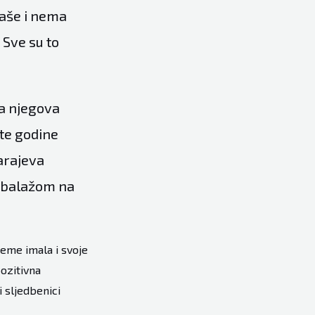
aše i nema
 Sve su to
 a njegova
 te godine
Sarajeva
ambalažom na
jeme imala i svoje
pozitivna
 sljedbenici