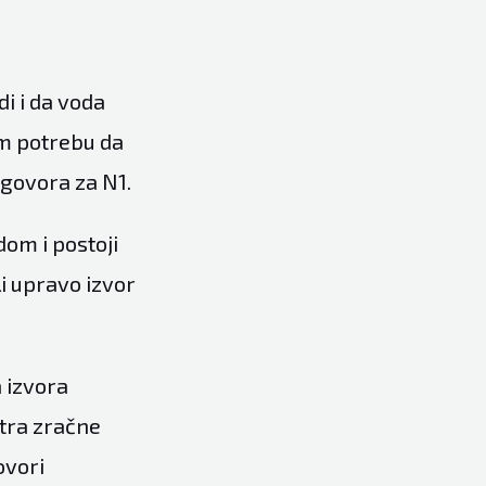
di i da voda
am potrebu da
zgovora za N1.
dom i postoji
i upravo izvor
 izvora
etra zračne
govori