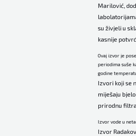
Marilović, do
labolatorijama,
su živjeli u sk
kasnije potvr
Ovaj izvor je pose
periodima suše ka
godine temperatur
Izvori koji se
miješaju bjelo
prirodnu filtra
Izvor vode u neta
Izvor Radakovi