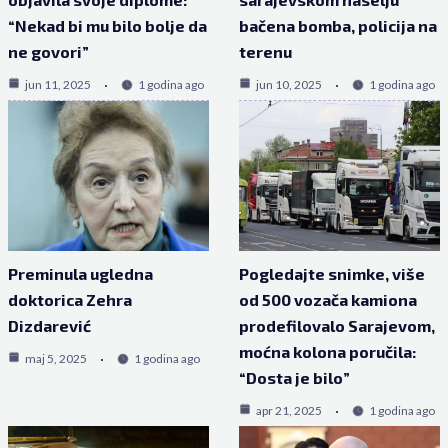
“Nekad bi mu bilo bolje da
bačena bomba, policija na
ne govori”
terenu
jun 11, 2025
1 godina ago
jun 10, 2025
1 godina ago
Preminula ugledna
Pogledajte snimke, više
doktorica Zehra
od 500 vozača kamiona
Dizdarević
prodefilovalo Sarajevom,
moćna kolona poručila:
maj 5, 2025
1 godina ago
“Dosta je bilo”
apr 21, 2025
1 godina ago