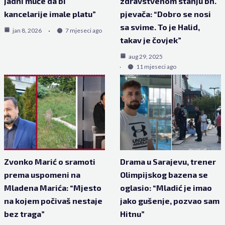
jadni muče da bi
zdravstvenom stanju bh.
kancelarije imale platu”
pjevača: “Dobro se nosi
sa svime. To je Halid,
jan 8, 2026
7 mjeseci ago
takav je čovjek”
aug 29, 2025
11 mjeseci ago
Zvonko Marić o sramoti
Drama u Sarajevu, trener
prema uspomeni na
Olimpijskog bazena se
Mladena Marića: “Mjesto
oglasio: “Mladić je imao
na kojem počivaš nestaje
jako gušenje, pozvao sam
bez traga”
Hitnu”