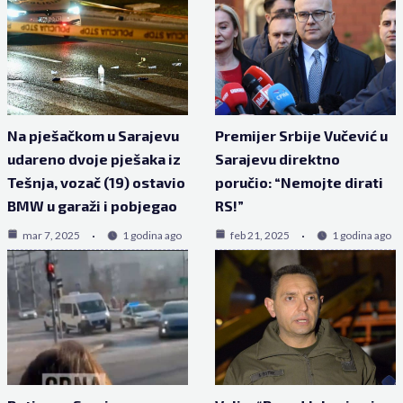
Na pješačkom u Sarajevu
Premijer Srbije Vučević u
udareno dvoje pješaka iz
Sarajevu direktno
Tešnja, vozač (19) ostavio
poručio: “Nemojte dirati
BMW u garaži i pobjegao
RS!”
mar 7, 2025
1 godina ago
feb 21, 2025
1 godina ago