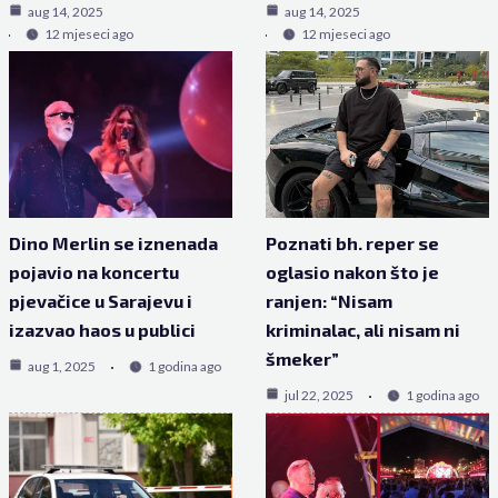
aug 14, 2025
aug 14, 2025
12 mjeseci ago
12 mjeseci ago
Dino Merlin se iznenada
Poznati bh. reper se
pojavio na koncertu
oglasio nakon što je
pjevačice u Sarajevu i
ranjen: “Nisam
izazvao haos u publici
kriminalac, ali nisam ni
šmeker”
aug 1, 2025
1 godina ago
jul 22, 2025
1 godina ago