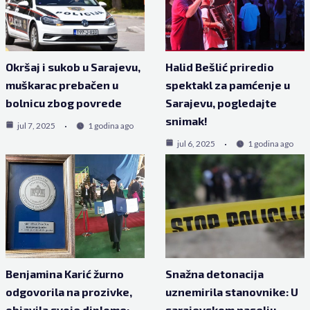
Okršaj i sukob u Sarajevu,
Halid Bešlić priredio
muškarac prebačen u
spektakl za pamćenje u
bolnicu zbog povrede
Sarajevu, pogledajte
snimak!
jul 7, 2025
1 godina ago
jul 6, 2025
1 godina ago
Benjamina Karić žurno
Snažna detonacija
odgovorila na prozivke,
uznemirila stanovnike: U
objavila svoje diplome:
sarajevskom naselju