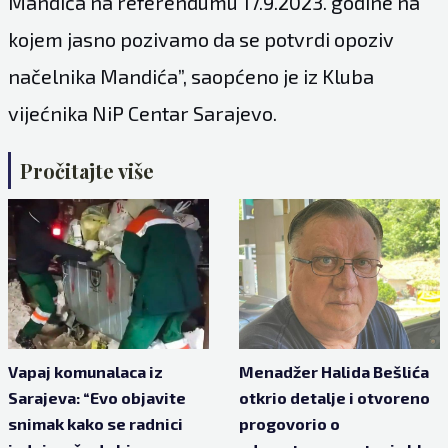
Mandića na referendumu 17.9.2023. godine na
kojem jasno pozivamo da se potvrdi opoziv
načelnika Mandića”, saopćeno je iz Kluba
vijećnika NiP Centar Sarajevo.
Pročitajte više
Vapaj komunalaca iz
Menadžer Halida Bešlića
Sarajeva: “Evo objavite
otkrio detalje i otvoreno
snimak kako se radnici
progovorio o