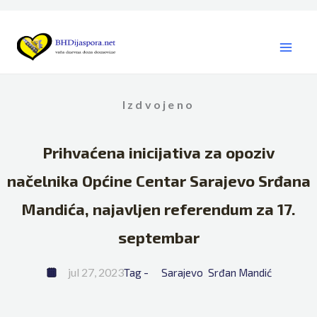
Skip
to
content
Izdvojeno
Prihvaćena inicijativa za opoziv
načelnika Općine Centar Sarajevo Srđana
Mandića, najavljen referendum za 17.
septembar
jul 27, 2023
Tag - 
Sarajevo
Srđan Mandić