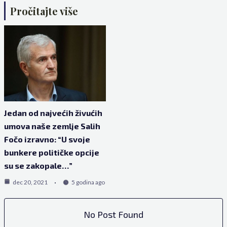
Pročitajte više
Jedan od najvećih živućih
umova naše zemlje Salih
Fočo izravno: “U svoje
bunkere političke opcije
su se zakopale…”
dec 20, 2021
5 godina ago
No Post Found