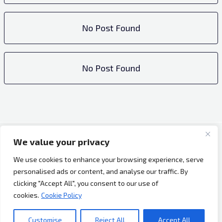
No Post Found
No Post Found
We value your privacy
Copyright © 2026 Bh Dijaspora.
We use cookies to enhance your browsing experience, serve
O nama
personalised ads or content, and analyse our traffic. By
Marketing
clicking "Accept All", you consent to our use of
Uslovi korištenja
cookies.
Cookie Policy
Impressum
Kontakt
Customise
Reject All
Accept All