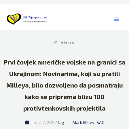
Skip
to
content
Globus
Prvi čovjek američke vojske na granici sa
Ukrajinom: Novinarima, koji su pratili
Milleya, bilo dozvoljeno da posmatraju
kako se priprema blizu 100
protivtenkovskih projektila
mar 7, 2022
Tag - 
Mark Milley
SAD