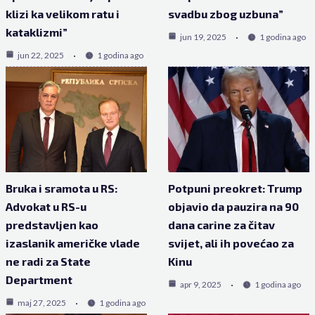
klizi ka velikom ratu i
svadbu zbog uzbuna”
kataklizmi”
jun 19, 2025
1 godina ago
jun 22, 2025
1 godina ago
Bruka i sramota u RS:
Potpuni preokret: Trump
Advokat u RS-u
objavio da pauzira na 90
predstavljen kao
dana carine za čitav
izaslanik američke vlade
svijet, ali ih povećao za
ne radi za State
Kinu
Department
apr 9, 2025
1 godina ago
maj 27, 2025
1 godina ago