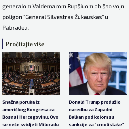
generalom Valdemarom Rupšiuom obišao vojni
poligon “General Silvestras Žukauskas” u
Pabradeu.
Pročitajte više
Snažna poruka iz
Donald Trump produžio
američkog Kongresa za
naredbu za Zapadni
Bosnu i Hercegovinu: Ovo
Balkan pod kojom su
se neće svidjeti Miloradu
sankcije za “crnolistaše”