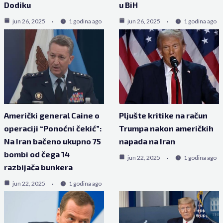
Dodiku
u BiH
jun 26, 2025
1 godina ago
jun 26, 2025
1 godina ago
Američki general Caine o
Pljušte kritike na račun
operaciji “Ponoćni čekić”:
Trumpa nakon američkih
Na Iran bačeno ukupno 75
napada na Iran
bombi od čega 14
jun 22, 2025
1 godina ago
razbijača bunkera
jun 22, 2025
1 godina ago