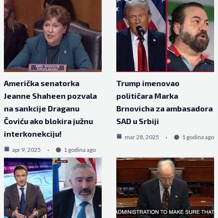
Američka senatorka
Trump imenovao
Jeanne Shaheen pozvala
političara Marka
na sankcije Draganu
Brnovicha za ambasadora
Čoviću ako blokira južnu
SAD u Srbiji
interkonekciju!
mar 28, 2025
1 godina ago
apr 9, 2025
1 godina ago