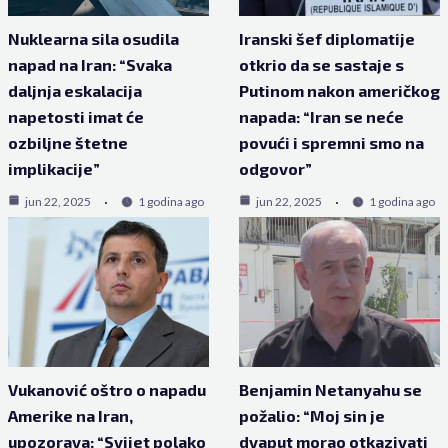
Nuklearna sila osudila
Iranski šef diplomatije
napad na Iran: “Svaka
otkrio da se sastaje s
daljnja eskalacija
Putinom nakon američkog
napetosti imat će
napada: “Iran se neće
ozbiljne štetne
povući i spremni smo na
implikacije”
odgovor”
jun 22, 2025
1 godina ago
jun 22, 2025
1 godina ago
Vukanović oštro o napadu
Benjamin Netanyahu se
Amerike na Iran,
požalio: “Moj sin je
upozorava: “Svijet polako
dvaput morao otkazivati