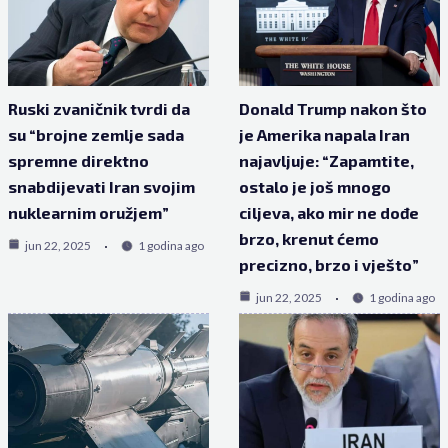
Ruski zvaničnik tvrdi da
Donald Trump nakon što
su “brojne zemlje sada
je Amerika napala Iran
spremne direktno
najavljuje: “Zapamtite,
snabdijevati Iran svojim
ostalo je još mnogo
nuklearnim oružjem”
ciljeva, ako mir ne dođe
brzo, krenut ćemo
jun 22, 2025
1 godina ago
precizno, brzo i vješto”
jun 22, 2025
1 godina ago