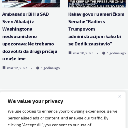
Ambasador BiH u SAD
Kakav govor u američkom
Sven Alkalaj iz
Senatu: “Radim s
Washingtona
Trumpovom
nedvosmisleno
administracijom kako bi
upozorava: Ne trebamo
se Dodik zaustavio”
dozvoliti da drugi pričaju
mar 10, 2025
1 godina ago
u naše ime
mar 12, 2025
1 godina ago
We value your privacy
Copyright © 2026 Bh Dijaspora.
We use cookies to enhance your browsing experience, serve
O nama
personalised ads or content, and analyse our traffic. By
Marketing
clicking "Accept All", you consent to our use of
Uslovi korištenja