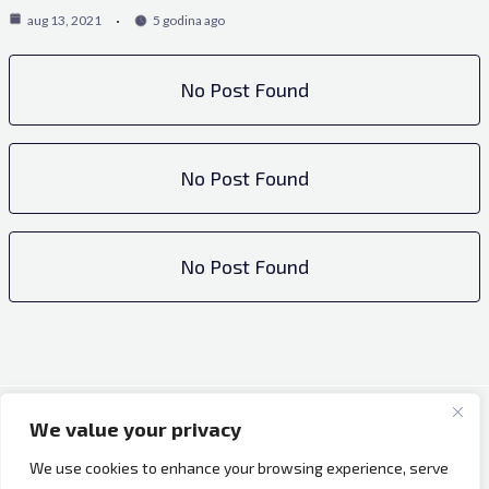
aug 13, 2021
5 godina ago
No Post Found
No Post Found
No Post Found
We value your privacy
Copyright © 2026 Bh Dijaspora.
We use cookies to enhance your browsing experience, serve
O nama