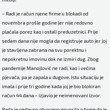
– Radi je račun njene firme u blokadi od
novembra prošle godine jer nije redovno
plaćala porez kao i ostali preduzetnici. Prije
sedam dana nije mogla da registruje auto jer joj
je stavljena zabrana na svu porektnu i
nepokretnu imovinu dok ne izmiri dug. Zbog
pandemije Manojlović ne radi, kao i većina
pjevača, pa je zapala u dugove. Istu situaciju je
imala i prije tri godine kada joj je bio blokiran
račun 44 dana – izjavio je neimenovani izvor.
Rada je nedavno otvoreno govorila o tome da je