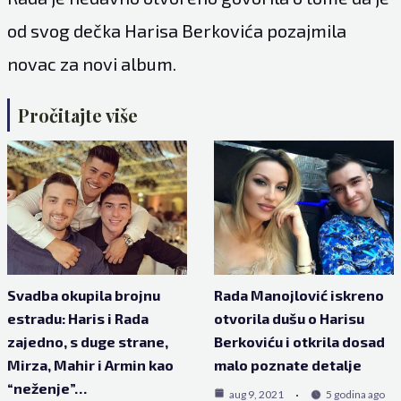
od svog dečka Harisa Berkovića pozajmila
novac za novi
album.
Pročitajte više
Svadba okupila brojnu
Rada Manojlović iskreno
estradu: Haris i Rada
otvorila dušu o Harisu
zajedno, s duge strane,
Berkoviću i otkrila dosad
Mirza, Mahir i Armin kao
malo poznate detalje
“neženje”…
aug 9, 2021
5 godina ago