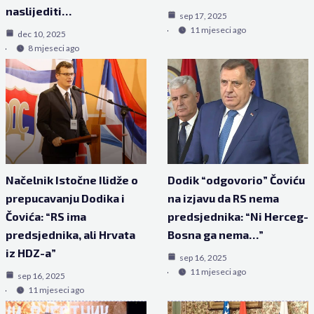
naslijediti…
sep 17, 2025
11 mjeseci ago
dec 10, 2025
8 mjeseci ago
Načelnik Istočne Ilidže o
Dodik “odgovorio” Čoviću
prepucavanju Dodika i
na izjavu da RS nema
Čovića: “RS ima
predsjednika: “Ni Herceg-
predsjednika, ali Hrvata
Bosna ga nema…”
iz HDZ-a”
sep 16, 2025
11 mjeseci ago
sep 16, 2025
11 mjeseci ago