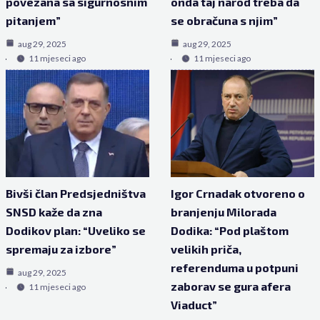
povezana sa sigurnosnim
onda taj narod treba da
pitanjem”
se obračuna s njim”
aug 29, 2025
aug 29, 2025
11 mjeseci ago
11 mjeseci ago
Bivši član Predsjedništva
Igor Crnadak otvoreno o
SNSD kaže da zna
branjenju Milorada
Dodikov plan: “Uveliko se
Dodika: “Pod plaštom
spremaju za izbore”
velikih priča,
referenduma u potpuni
aug 29, 2025
zaborav se gura afera
11 mjeseci ago
Viaduct”