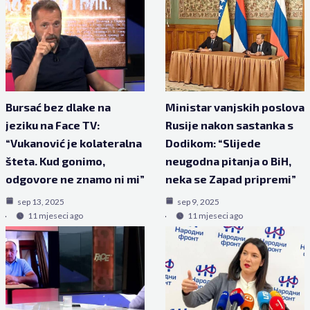
Bursać bez dlake na
Ministar vanjskih poslova
jeziku na Face TV:
Rusije nakon sastanka s
“Vukanović je kolateralna
Dodikom: “Slijede
šteta. Kud gonimo,
neugodna pitanja o BiH,
odgovore ne znamo ni mi”
neka se Zapad pripremi”
sep 13, 2025
sep 9, 2025
11 mjeseci ago
11 mjeseci ago