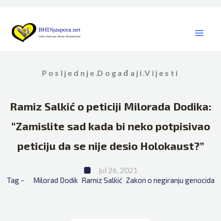
Skip
to
content
Posljednje
Događaji
Vijesti
,
,
Ramiz Salkić o peticiji Milorada Dodika:
“Zamislite sad kada bi neko potpisivao
peticiju da se nije desio Holokaust?”
jul 26, 2021
Tag - 
Milorad Dodik
Ramiz Salkić
Zakon o negiranju genocida