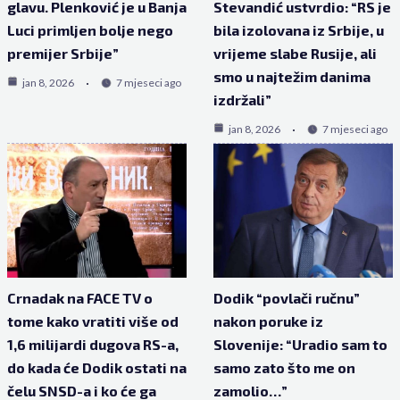
glavu. Plenković je u Banja
Stevandić ustvrdio: “RS je
Luci primljen bolje nego
bila izolovana iz Srbije, u
premijer Srbije”
vrijeme slabe Rusije, ali
smo u najtežim danima
jan 8, 2026
7 mjeseci ago
izdržali”
jan 8, 2026
7 mjeseci ago
Crnadak na FACE TV o
Dodik “povlači ručnu”
tome kako vratiti više od
nakon poruke iz
1,6 milijardi dugova RS-a,
Slovenije: “Uradio sam to
do kada će Dodik ostati na
samo zato što me on
čelu SNSD-a i ko će ga
zamolio…”