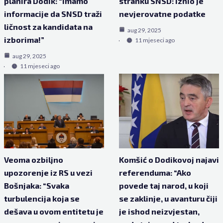
planira Dodik: “Imamo
stranku SNSD: Iznio je
informacije da SNSD traži
nevjerovatne podatke
ličnost za kandidata na
aug 29, 2025
izborima!”
11 mjeseci ago
aug 29, 2025
11 mjeseci ago
Veoma ozbiljno
Komšić o Dodikovoj najavi
upozorenje iz RS u vezi
referenduma: “Ako
Bošnjaka: “Svaka
povede taj narod, u koji
turbulencija koja se
se zaklinje, u avanturu čiji
dešava u ovom entitetu je
je ishod neizvjestan,