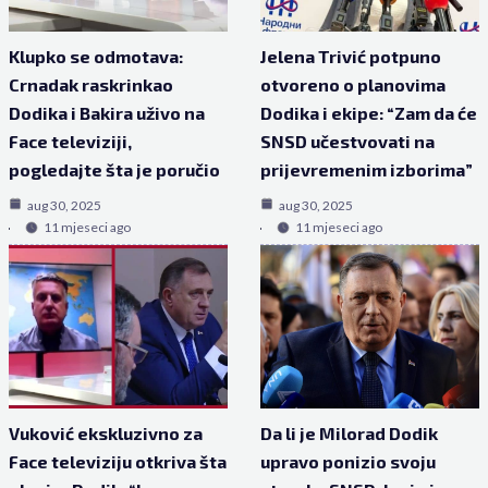
Klupko se odmotava:
Jelena Trivić potpuno
Crnadak raskrinkao
otvoreno o planovima
Dodika i Bakira uživo na
Dodika i ekipe: “Zam da će
Face televiziji,
SNSD učestvovati na
pogledajte šta je poručio
prijevremenim izborima”
aug 30, 2025
aug 30, 2025
11 mjeseci ago
11 mjeseci ago
Vuković ekskluzivno za
Da li je Milorad Dodik
Face televiziju otkriva šta
upravo ponizio svoju