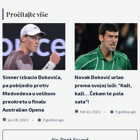
Pročitajte više
Sinner izbacio Đokovića,
Novak Đoković urlao
pa pobijedio protiv
prema svojoj loži: “Kaži,
Medvedeva u velikom
kaži… Čekam te pola
preokretu u finalu
sata”!
Australian Opena
feb 13, 2021
5 godina ago
jan 28, 2024
3 godine ago
No Post Found