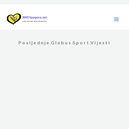
Skip
to
content
Posljednje
Globus
Sport
Vijesti
,
,
,