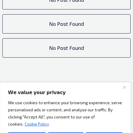
No Post Found
No Post Found
We value your privacy
Copyright © 2026 Bh Dijaspora.
We use cookies to enhance your browsing experience, serve
O nama
personalised ads or content, and analyse our traffic. By
Marketing
clicking "Accept All", you consent to our use of
Uslovi korištenja
cookies.
Cookie Policy
Impressum