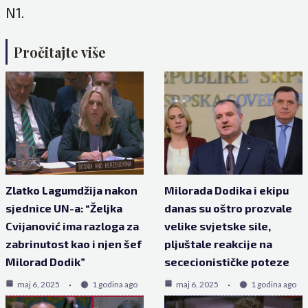
N1
.
Pročitajte više
Zlatko Lagumdžija nakon
Milorada Dodika i ekipu
sjednice UN-a: “Željka
danas su oštro prozvale
Cvijanović ima razloga za
velike svjetske sile,
zabrinutost kao i njen šef
pljuštale reakcije na
Milorad Dodik”
sececionističke poteze
maj 6, 2025
1 godina ago
maj 6, 2025
1 godina ago