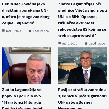
Denis Bećirović sa jako
Zlatko Lagumdžija uoči
direktnim porukama UN-
sjednice Vijeća sigurnosti
u, oštro je reagovao zbog
UN-a o BiH: “Opasne,
Željke Cvijanović
rušilačke aktivnosti
rukovodstva RS kojima se
maj 6, 2025
1 godina ago
treba suprotstaviti”
maj 5, 2025
1 godina ago
Zlatko Lagumdžija se
Rusija zatražila vanrednu
pojavio i poručio ovo:
sjednicu Vijeća sigurnosti
“Maratonci Milorada
UN-a zbog Bosne i
Dodika trče posljednji
Hercegovine