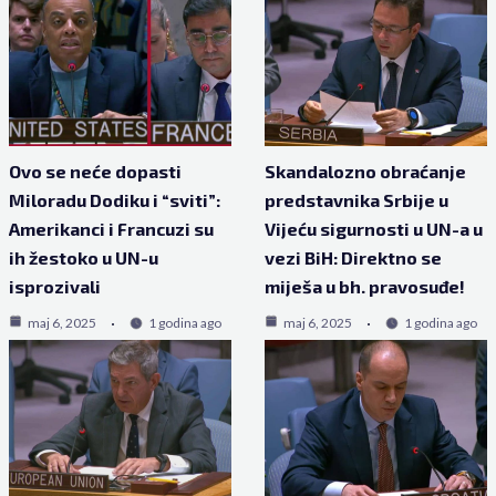
Ovo se neće dopasti
Skandalozno obraćanje
Miloradu Dodiku i “sviti”:
predstavnika Srbije u
Amerikanci i Francuzi su
Vijeću sigurnosti u UN-a u
ih žestoko u UN-u
vezi BiH: Direktno se
isprozivali
miješa u bh. pravosuđe!
maj 6, 2025
1 godina ago
maj 6, 2025
1 godina ago