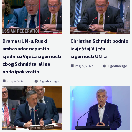
Drama u UN-u: Ruski
Christian Schmidt podnio
ambasador napustio
izvještaj Vijeću
sjednicu Vijeća sigurnosti
sigurnosti UN-a
zbog Schmidta, ali se
maj 6, 2025
1 godina ago
onda ipak vratio
maj 6, 2025
1 godina ago