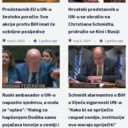
Predstavnik EU u UN-u
Hrvatski predstavnik u
žestoko poručio: Sve
UN-u se obrušio na
akcije protiv BiH imat će
Christiana Schmidta,
ozbiljne posljedice
pridružio se Kini i Rusiji
maj 6, 2025
1 godina ago
maj 6, 2025
1 godina ago
Ruski ambasador u UN-u
Schmidt alarmantno o BiH
napustio sjednicu, a onda
u Vijeću sigurnosti UN-a:
je “opleo”: “Nalog za
“Kako bi se spriječio
hapšenjem Dodika samo
raspad zemlje, institucije
pojačava tenzije u zemlji i
ovo moraju spriječiti”