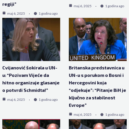
regiji”
maj 6, 2025
1 godina ago
maj 6, 2025
1 godina ago
Cvijanović šokirala u UN-
Britanska predstavnica u
u: “Pozivam Vijeće da
UN-u s porukom o Bosni i
hitno organizuje glasanje
Hercegovini koja
o potvrdi Schmidta!”
“odjekuje”: “Pitanje BiH je
ključno za stabilnost
maj 6, 2025
1 godina ago
Evrope”
maj 6, 2025
1 godina ago