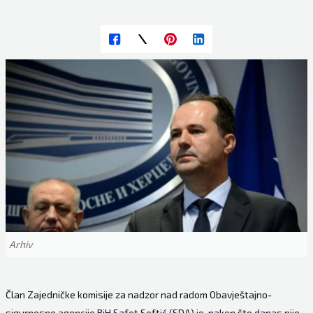
Arhiv
Član Zajedničke komisije za nadzor nad radom Obavještajnо-
sigurnosne agencije BiH Safet Softić (SDA) je, nakon što danas nije