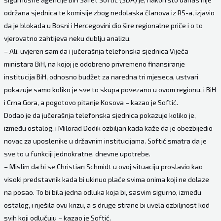
održana sjednica te komisije zbog nedolaska članova iz RS-a, izjavio
da je blokada u Bosni i Hercegovini dio šire regionalne priče i o to
vjerovatno zahtijeva neku dublju analizu.
– Ali, uvjeren sam da i jučerašnja telefonska sjednica Vijeća
ministara BiH, na kojoj je odobreno privremeno finansiranje
institucija BiH, odnosno budžet za naredna tri mjeseca, ustvari
pokazuje samo koliko je sve to skupa povezano u ovom regionu, i BiH
i Crna Gora, a pogotovo pitanje Kosova – kazao je Softić.
Dodao je da jučerašnja telefonska sjednica pokazuje koliko je,
između ostalog, i Milorad Dodik ozbiljan kada kaže da je obezbijedio
novac za uposlenike u državnim institucijama. Softić smatra da je
sve to u funkciji jednokratne, dnevne upotrebe.
– Mislim da bi se Christian Schmidt u ovoj situaciju proslavio kao
visoki predstavnik kada bi ukinuo plaće svima onima koji ne dolaze
na posao. To bi bila jedna odluka koja bi, sasvim sigurno, između
ostalog, i riješila ovu krizu, a s druge strane bi uvela ozbiljnost kod
svih koji odlučuju – kazao je Softić.