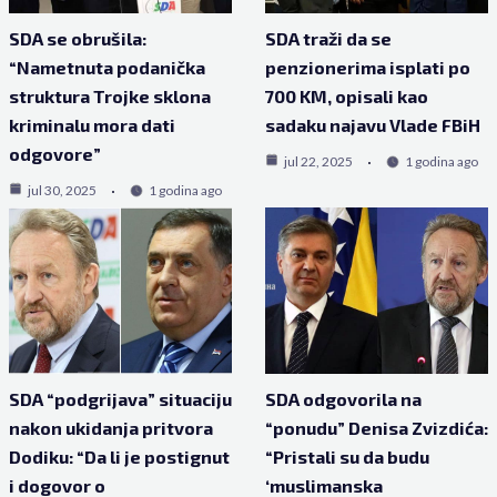
SDA se obrušila:
SDA traži da se
“Nametnuta podanička
penzionerima isplati po
struktura Trojke sklona
700 KM, opisali kao
kriminalu mora dati
sadaku najavu Vlade FBiH
odgovore”
jul 22, 2025
1 godina ago
jul 30, 2025
1 godina ago
SDA “podgrijava” situaciju
SDA odgovorila na
nakon ukidanja pritvora
“ponudu” Denisa Zvizdića:
Dodiku: “Da li je postignut
“Pristali su da budu
i dogovor o
‘muslimanska