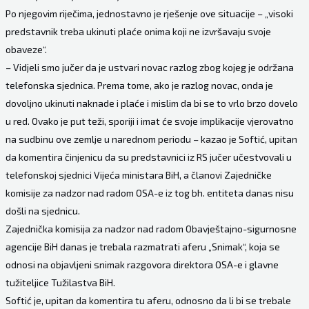
Po njegovim riječima, jednostavno je rješenje ove situacije – „visoki
predstavnik treba ukinuti plaće onima koji ne izvršavaju svoje
obaveze“.
– Vidjeli smo jučer da je ustvari novac razlog zbog kojeg je održana
telefonska sjednica. Prema tome, ako je razlog novac, onda je
dovoljno ukinuti naknade i plaće i mislim da bi se to vrlo brzo dovelo
u red. Ovako je put teži, sporiji i imat će svoje implikacije vjerovatno
na sudbinu ove zemlje u narednom periodu – kazao je Softić, upitan
da komentira činjenicu da su predstavnici iz RS jučer učestvovali u
telefonskoj sjednici Vijeća ministara BiH, a članovi Zajedničke
komisije za nadzor nad radom OSA-e iz tog bh. entiteta danas nisu
došli na sjednicu.
Zajednička komisija za nadzor nad radom Obavještajnо-sigurnosne
agencije BiH danas je trebala razmatrati aferu „Snimak“, koja se
odnosi na objavljeni snimak razgovora direktora OSA-e i glavne
tužiteljice Tužilastva BiH.
Softić je, upitan da komentira tu aferu, odnosno da li bi se trebale