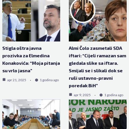
Stigla oštra javna
Almi Čolo zasmetali SDA
prozivka za Elmedina
iftari: “Cijeli ramazan sam
Konakovića: “Moja pitanja
gledala slike sa iftara.
su vrlo jasna”
Smijali se i slikali dok se
ruši ustavno-pravni
apr 21, 2025
1 godina ago
poredak BiH”
apr 9, 2025
1 godina ago