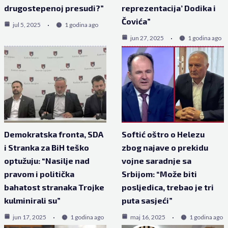
drugostepenoj presudi?”
reprezentacija’ Dodika i
Čovića”
jul 5, 2025
1 godina ago
jun 27, 2025
1 godina ago
Demokratska fronta, SDA
Softić oštro o Helezu
i Stranka za BiH teško
zbog najave o prekidu
optužuju: “Nasilje nad
vojne saradnje sa
pravom i politička
Srbijom: “Može biti
bahatost stranaka Trojke
posljedica, trebao je tri
kulminirali su”
puta sasjeći”
jun 17, 2025
1 godina ago
maj 16, 2025
1 godina ago