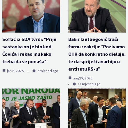
Softić iz SDA tvrdi: “Prije
Bakir Izetbegović traži
sastanka on je bio kod
žurnu reakciju: “Pozivamo
Čovića i rekao mu kako
OHR da konkretno djeluje,
treba da se ponaša”
te da spriječi anarhiju u
entitetu RS-u”
jan 8, 2026
7 mjeseci ago
aug 29, 2025
11 mjeseci ago