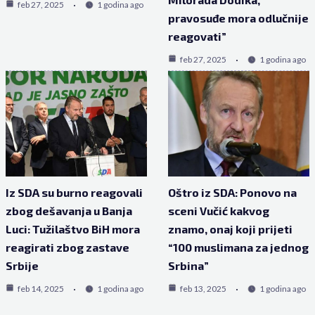
feb 27, 2025
1 godina ago
pravosuđe mora odlučnije
reagovati”
feb 27, 2025
1 godina ago
Iz SDA su burno reagovali
Oštro iz SDA: Ponovo na
zbog dešavanja u Banja
sceni Vučić kakvog
Luci: Tužilaštvo BiH mora
znamo, onaj koji prijeti
reagirati zbog zastave
“100 muslimana za jednog
Srbije
Srbina”
feb 14, 2025
1 godina ago
feb 13, 2025
1 godina ago