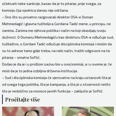
očekivati neke sankcije, kazao da je to pitanje, prije svega, za
komisiju čija sjednica danas nije održana.
– Ono što su privatno razgovarali direktor OSA-e Osman
Mehmedagić i glavna tužiteljica Gordana Tadić mene, u principu, ne
zanima. Zanima me njihova politika i način na koji obavljaju svoju
dužnost. O Osmanu Mehmedagiću kao direktoru OSA-e odlučuje sud,
tužilaštvo, o Gordani Tadić odlučuje disciplinska komisija i mislim da
su to adrese tamo gdje treba, na neki način, tražiti odgovore na ta
pitanja – smatra Softić.
Dodao je da je i u prošlom sazivu bio u ovoj komisiji, a i u ovome je, te
misli da je to jedna ozbiljna državna institucija.
– Sud i disciplinska komisija će vjerovatno na kraju ustanoviti šta je
od svega toga politika, šta je kampanja, a šta je u stvarnosti nešto
što je nedolično za nosioce javnih funkcija – zaključio je Softić.
Pročitajte više